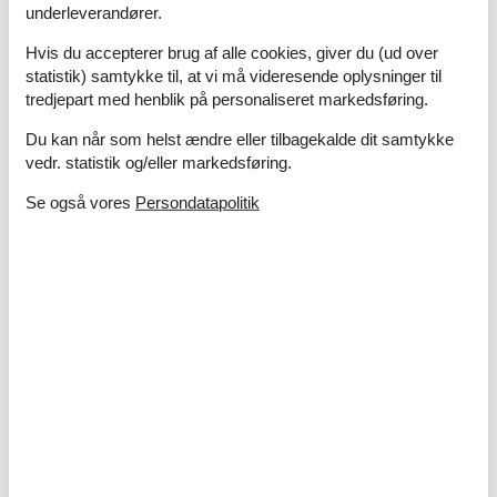
underleverandører.
El artikler
Hvis du accepterer brug af alle cookies, giver du (ud over
1 DVD
statistik) samtykke til, at vi må videresende oplysninger til
Hårtørrer
tredjepart med henblik på personaliseret markedsføring.
Internet (trådløst)
Strygejern
Du kan når som helst ændre eller tilbagekalde dit samtykke
vedr. statistik og/eller markedsføring.
I nærheden
Se også vores
Persondatapolitik
Afs. til nærmeste vand/badning
6 km
Afstand lufthavn PUY
82 km
Afstand til indkøb
200 m
Badeland
14 km
Bådudlejning
6 km
Golfbane
5 km
Nærmeste by
3 km
Nærmeste restaurant
200 m
Tennisbane
3 km
Indendørs
Aircondition
Pejs