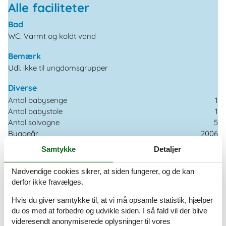
Alle faciliteter
Bad
WC. Varmt og koldt vand
Bemærk
Udl. ikke til ungdomsgrupper
Diverse
Antal babysenge
1
Antal babystole
1
Antal solvogne
5
Byggeår
2006
Feriehus
160 m²
Samtykke
Detaljer
Forbrugsomkostninger inkl.
Gratis brænde
Nødvendige cookies sikrer, at siden fungerer, og de kan
Kæledyr Nej
derfor ikke fravælges.
Parabol
Renoveret
2014
Hvis du giver samtykke til, at vi må opsamle statistik, hjælper
du os med at forbedre og udvikle siden. I så fald vil der blive
Støvsuger
videresendt anonymiserede oplysninger til vores
Vaskemaskine