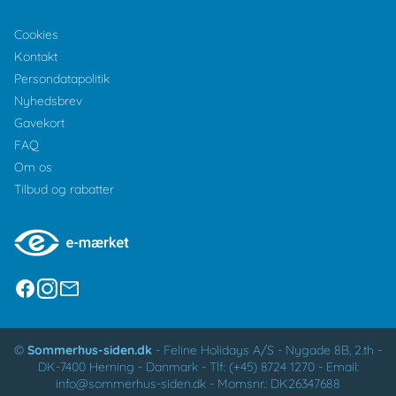
Cookies
Kontakt
Persondatapolitik
Nyhedsbrev
Gavekort
FAQ
Om os
Tilbud og rabatter
©
Sommerhus-siden.dk
-
Feline Holidays A/S
-
Nygade 8B, 2.th -
DK-7400
Herning
-
Danmark -
Tlf:
(+45) 8724 1270
-
Email:
info@sommerhus-siden.dk
-
Momsnr.: DK26347688