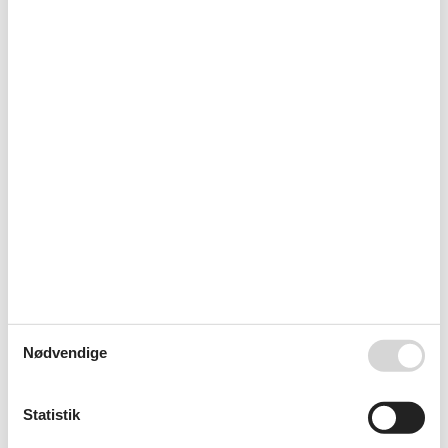
Indhegnet have
Udendørs bruser
Udendørs køkken
Wellness
Privat udendørs pool
30 m²
Kalender
Ankomst
Nødvendige
september 2026
ma
ti
on
to
fr
lø
sø
Statistik
36
1
2
3
4
5
6