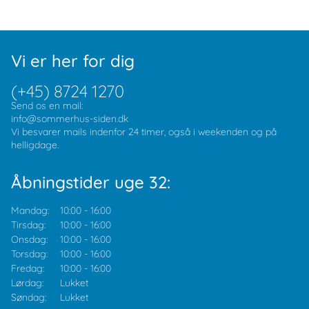
Vi er her for dig
(+45) 8724 1270
Send os en mail:
info@sommerhus-siden.dk
Vi besvarer mails indenfor 24 timer, også i weekenden og på
helligdage.
Åbningstider uge 32:
Mandag:
10:00
-
16:00
Tirsdag:
10:00
-
16:00
Onsdag:
10:00
-
16:00
Torsdag:
10:00
-
16:00
Fredag:
10:00
-
16:00
Lørdag:
Lukket
Søndag:
Lukket