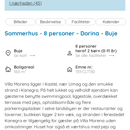
I nærheden (45)
Billeder
Beskrivelse
Faciliteter
Kalender
Sommerhus - 8 personer
 - 
Dorina
 - Buje
 - 52460
8 personer
Buje
heraf 2 børn (0-11 år)
Se kort
Se alle faciliteter
Boligareal
Emne nr.:
160 m²
133-CLT130
Villa Morena ligger i Kastel, nær Umag og den smukke
strand i Kanegra. På helt lukket og velholdt ejendom kan
gæsterne benytte swimmingpool, liggestole, overdækket
terrasse med pejs, opholdsområde og flere
parkeringspladser. I selve landsbyen er der restauranter og
taverner, butikken ligger 2 km væk, og stranden i feriestedet
Kanegra er tilgængelig for gæster på Villa Morena uden
omkostninger. Huset har også et værtshus med pejs og