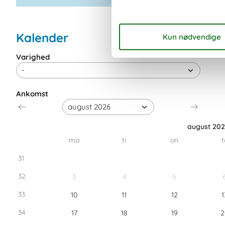
Kalender
Varighed
Ankomst
august 20
ma
ti
on
t
31
32
3
4
5
33
10
11
12
1
34
17
18
19
2