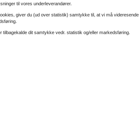
ninger til vores underleverandører.
ookies, giver du (ud over statistik) samtykke til, at vi må videresende
dsføring.
 tilbagekalde dit samtykke vedr. statistik og/eller markedsføring.
0 m²
Afstand vand
500 m
Afstand indkøb
500 m
Nej
Opvaskemaskine
Ja
d
Ja
Ikkeryger
Ja
a
Køkken
El-komfur
Emhætte
Frostboks
15 l