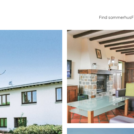
Find sommerhus
F