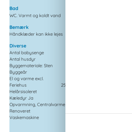
Bad
I nærheden
WC. Varmt og koldt vand
Afs. til nærmeste
vand/badning
Afstand til alt.
Bemærk
vand/badning
Håndklæder kan ikke lejes
Afstand til fiskemuli
Afstand til indkøb
Diverse
Cykeludlejning
Antal babysenge
1
Legeplads
Antal husdyr
1
Nærmeste beboelse
Byggemateriale: Sten
Nærmeste by
Byggeår
1965
Nærmeste restauran
El og varme excl.
Feriehus
250 m²
Indendørs
Helårsisoleret
Pejs
Kæledyr Ja
1
Opvarmning, Centralvarme
Koncepter
Renoveret
2003
Røgfrit hus
Vaskemaskine