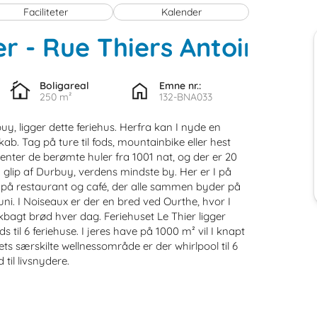
Faciliteter
Kalender
er
 - 
Rue Thiers Antoine
 - 
Boligareal
Emne nr.:
250 m²
132-BNA033
 - 
, ligger dette feriehus. Herfra kan I nyde en
 - 
. Tag på ture til fods, mountainbike eller hest
venter de berømte huler fra 1001 nat, og der er 20
 glip af Durbuy, verdens mindste by. Her er I på
t på restaurant og café, der alle sammen byder på
 juni. I Noiseaux er der en bred ved Ourthe, hvor I
skbagt brød hver dag. Feriehuset Le Thier ligger
s til 6 feriehuse. I jeres have på 1000 m² vil I knapt
s særskilte wellnessområde er der whirlpool til 6
 til livsnydere.