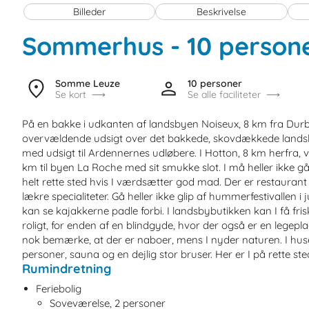
Billeder
Beskrivelse
Sommerhus - 10 person
Somme Leuze
10 personer
Se kort
Se alle faciliteter
På en bakke i udkanten af landsbyen Noiseux, 8 km fra Durbuy
overvældende udsigt over det bakkede, skovdækkede landskab
med udsigt til Ardennernes udløbere. I Hotton, 8 km herfra, 
km til byen La Roche med sit smukke slot. I må heller ikke gå
helt rette sted hvis I værdsætter god mad. Der er restauran
lækre specialiteter. Gå heller ikke glip af hummerfestivallen i
kan se kajakkerne padle forbi. I landsbybutikken kan I få fri
roligt, for enden af en blindgyde, hvor der også er en legeplad
nok bemærke, at der er naboer, mens I nyder naturen. I huset
personer, sauna og en dejlig stor bruser. Her er I på rette sted
Rumindretning
Feriebolig
Soveværelse, 2 personer