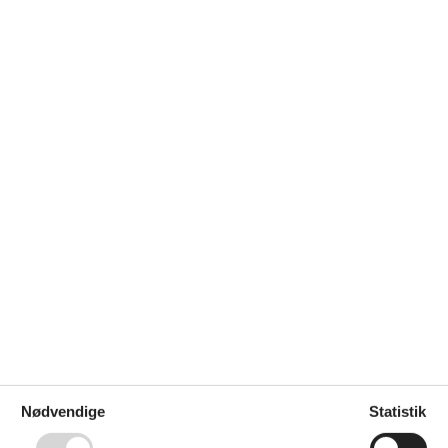
Kaffemaskine
Køkkenet har v/k vand
500
Køleskab
m
Mikroovn med ovn
8
Opvaskemaskine
km
ghed
500 m
Udendørs
500 m
Anlagt have
1900 m²
8 km
Gratis p-plads på grunden
3
15 m
Grill
20 m
Havemøbler
8 km
t
1 km
Wellness
Sauna
Spabad
6 per.
Nødvendige
Statistik