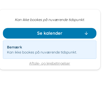
Kan ikke bookes på nuværende tidspunkt.
Somme Leuze
Se kalender
5377
Somme-Leuze
Bemærk
Kan ikke bookes på nuværende tidspunkt.
Aftale- og lejebetingelser