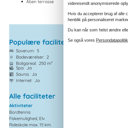
Åben terrasse
videresendt anonymiserede oplys
Hvis du accepterer brug af alle c
henblik på personaliseret marke
Du kan når som helst ændre eller
Se også vores
Persondatapolitik
Populære faciliteter
Soverum
5
Grundareal
1.90
Badeværelser
2
Husdyr
1
Boligareal
250 m²
Tilbyder miniferie
Spa
Ja
Brændeovn
Ja
Sauna
Ja
Gode fiskeforhol
Internet
Ja
Vaskemaskine
J
Alle faciliteter
Aktiviteter
El artikler
Bordtennis
1 DVD
Fiskemulighed, Elv
1 TV
Rideskole max. 15 km.
Internet (trådløst)