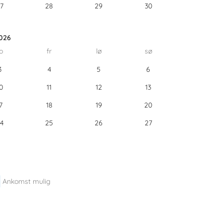
7
28
29
30
026
o
fr
lø
sø
3
4
5
6
0
11
12
13
7
18
19
20
4
25
26
27
Ankomst mulig