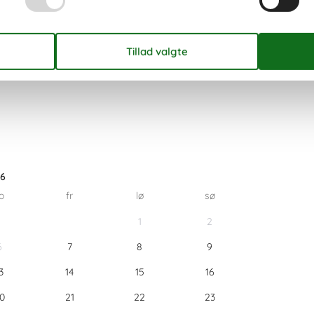
26
o
fr
lø
sø
1
2
6
7
8
9
3
14
15
16
0
21
22
23