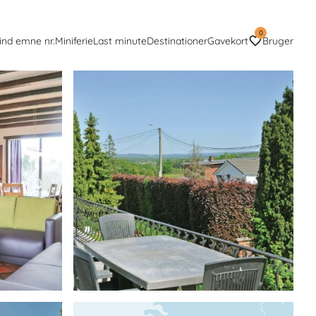
0
ind emne nr.
Miniferie
Last minute
Destinationer
Gavekort
Bruger