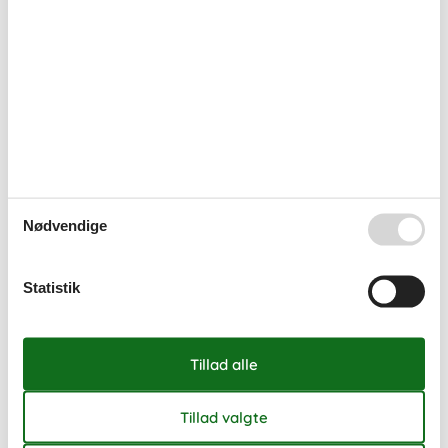
33
10
11
12
13
14
15
16
34
17
18
19
20
21
22
23
35
24
25
26
27
28
29
30
36
31
september 2026
ma
ti
on
to
fr
lø
sø
Nødvendige
36
1
2
3
4
5
6
37
7
8
9
10
11
12
13
Statistik
38
14
15
16
17
18
19
20
39
21
22
23
24
25
26
27
40
28
29
30
41