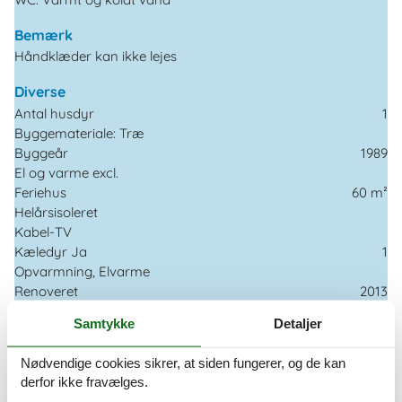
Bemærk
Håndklæder kan ikke lejes
Diverse
Antal husdyr
1
Byggemateriale: Træ
Byggeår
1989
El og varme excl.
Feriehus
60 m²
Helårsisoleret
Kabel-TV
Kæledyr Ja
1
Opvarmning, Elvarme
Renoveret
2013
Vand inkl.
Samtykke
Detaljer
El artikler
Nødvendige cookies sikrer, at siden fungerer, og de kan
1 TV
derfor ikke fravælges.