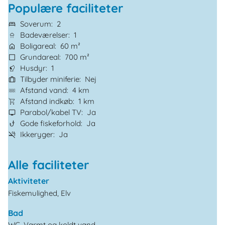
Populære faciliteter
Soverum
2
Badeværelser
1
Boligareal
60 m²
Grundareal
700 m²
Husdyr
1
Tilbyder miniferie
Nej
Afstand vand
4 km
Afstand indkøb
1 km
Parabol/kabel TV
Ja
Gode fiskeforhold
Ja
Ikkeryger
Ja
Alle faciliteter
Aktiviteter
Fiskemulighed, Elv
Bad
WC. Varmt og koldt vand