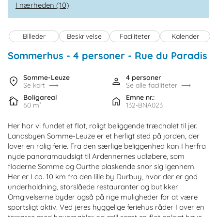
I nærheden (10)
Billeder
Beskrivelse
Faciliteter
Kalender
Sommerhus - 4 personer
 - 
Rue du Paradis
 
 -
Somme-Leuze
4 personer
Se kort
Se alle faciliteter
Boligareal
Emne nr.:
60 m²
132-BNA023
Her har vi fundet et flot, roligt beliggende træchalet til jer.
Landsbyen Somme-Leuze er et herligt sted på jorden, der
lover en rolig ferie. Fra den særlige beliggenhed kan I herfra
nyde panoramaudsigt til Ardennernes udløbere, som
floderne Somme og Ourthe plaskende snor sig igennem.
Her er I ca. 10 km fra den lille by Durbuy, hvor der er god
underholdning, storslåede restauranter og butikker.
Omgivelserne byder også på rige muligheder for at være
sportsligt aktiv. Ved jeres hyggelige feriehus råder I over en