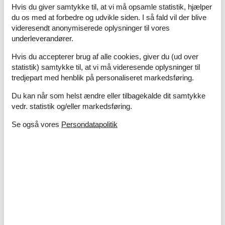
I nærheden
Hvis du giver samtykke til, at vi må opsamle statistik, hjælper
Afs. til nærmeste vand/badning
4 km
du os med at forbedre og udvikle siden. I så fald vil der blive
Afstand til alt. vand/badning
10 km
videresendt anonymiserede oplysninger til vores
Afstand til fiskemulighed
2 km
underleverandører.
Afstand til indkøb
1 km
Hvis du accepterer brug af alle cookies, giver du (ud over
Cykeludlejning
10 km
statistik) samtykke til, at vi må videresende oplysninger til
Legeplads
100 m
tredjepart med henblik på personaliseret markedsføring.
Nærmeste beboelse
10 m
Nærmeste restaurant
500 m
Du kan når som helst ændre eller tilbagekalde dit samtykke
vedr. statistik og/eller markedsføring.
Koncepter
Røgfrit hus
Se også vores
Persondatapolitik
Køkken
El-komfur
Emhætte
Frostboks
10 l
Kaffemaskine
Køkkenet har v/k vand
Køleskab