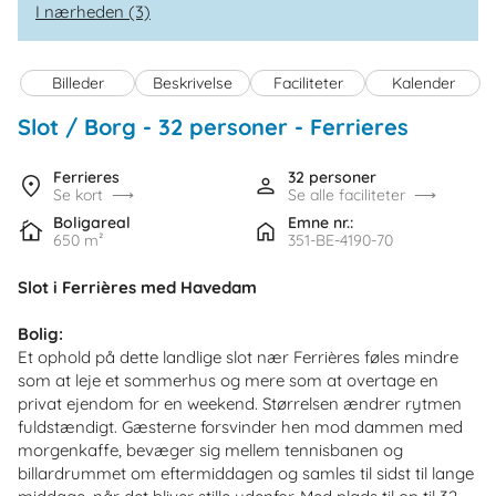
I nærheden (3)
Billeder
Beskrivelse
Faciliteter
Kalender
Slot / Borg - 32 personer
 - Ferrieres
 - 4190
Ferrieres
32 personer
Se kort
Se alle faciliteter
Boligareal
Emne nr.:
650 m²
351-BE-4190-70
Slot i Ferrières med Havedam
Bolig:
Et ophold på dette landlige slot nær Ferrières føles mindre
som at leje et sommerhus og mere som at overtage en
privat ejendom for en weekend. Størrelsen ændrer rytmen
fuldstændigt. Gæsterne forsvinder hen mod dammen med
morgenkaffe, bevæger sig mellem tennisbanen og
billardrummet om eftermiddagen og samles til sidst til lange