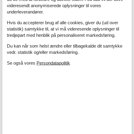
Komfur
videresendt anonymiserede oplysninger til vores
Køleskab
underleverandører.
Køleskab - Fryser
Opvaskemaskine
Hvis du accepterer brug af alle cookies, giver du (ud over
statistik) samtykke til, at vi må videresende oplysninger til
Ovn
tredjepart med henblik på personaliseret markedsføring.
Rundt om huset
Du kan når som helst ændre eller tilbagekalde dit samtykke
Garage
vedr. statistik og/eller markedsføring.
Have
Parkering
Se også vores
Persondatapolitik
POND
Tennisbane
Terrasse
Sanitet / Vask
Badekar
Badekar med bruser
Bruser
Hot tub
Håndvask
Vaskemaskine