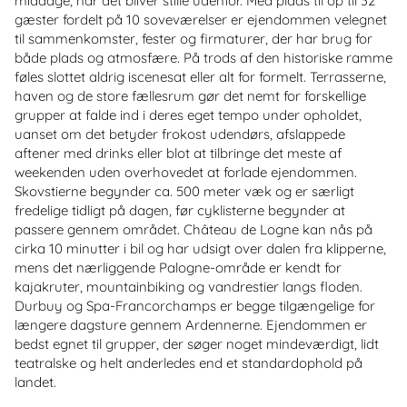
middage, når det bliver stille udenfor. Med plads til op til 32
gæster fordelt på 10 soveværelser er ejendommen velegnet
til sammenkomster, fester og firmaturer, der har brug for
både plads og atmosfære. På trods af den historiske ramme
føles slottet aldrig iscenesat eller alt for formelt. Terrasserne,
haven og de store fællesrum gør det nemt for forskellige
grupper at falde ind i deres eget tempo under opholdet,
uanset om det betyder frokost udendørs, afslappede
aftener med drinks eller blot at tilbringe det meste af
weekenden uden overhovedet at forlade ejendommen.
Skovstierne begynder ca. 500 meter væk og er særligt
fredelige tidligt på dagen, før cyklisterne begynder at
passere gennem området. Château de Logne kan nås på
cirka 10 minutter i bil og har udsigt over dalen fra klipperne,
mens det nærliggende Palogne-område er kendt for
kajakruter, mountainbiking og vandrestier langs floden.
Durbuy og Spa-Francorchamps er begge tilgængelige for
længere dagsture gennem Ardennerne. Ejendommen er
bedst egnet til grupper, der søger noget mindeværdigt, lidt
teatralske og helt anderledes end et standardophold på
landet.