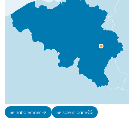
Se nabo emner
Se solens bane