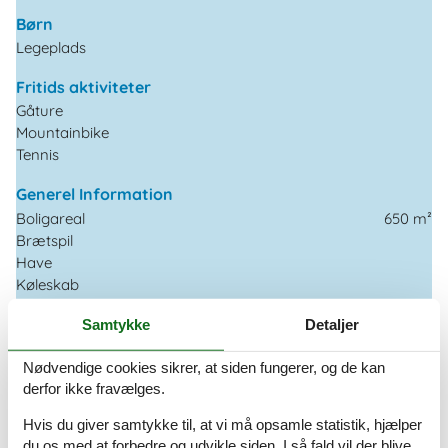
Børn
Legeplads
Fritids aktiviteter
Gåture
Mountainbike
Tennis
Generel Information
Boligareal
650 m²
Brætspil
Have
Køleskab
Opvaskemaskine
Samtykke
Detaljer
Sjov for børn
WiFi
Nødvendige cookies sikrer, at siden fungerer, og de kan
Køkkenudstyr
derfor ikke fravælges.
Espressomaskine
Hvis du giver samtykke til, at vi må opsamle statistik, hjælper
Kaffemaskine
du os med at forbedre og udvikle siden. I så fald vil der blive