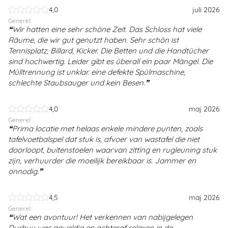
4,0
juli 2026
Generel:
Wir hatten eine sehr schöne Zeit. Das Schloss hat viele
Räume, die wir gut genutzt haben. Sehr schön ist
Tennisplatz, Billard, Kicker. Die Betten und die Handtücher
sind hochwertig. Leider gibt es überall ein paar Mängel. Die
Mülltrennung ist unklar. eine defekte Spülmaschine,
schlechte Staubsauger und kein Besen.
4,0
maj 2026
Generel:
Prima locatie met helaas enkele mindere punten, zoals
tafelvoetbalspel dat stuk is, afvoer van wastafel die niet
doorloopt, buitenstoelen waarvan zitting en rugleuning stuk
zijn, verhuurder die moeilijk bereikbaar is. Jammer en
onnodig.
4,5
maj 2026
Generel:
Wat een avontuur! Het verkennen van nabijgelegen
Durbuy was geweldig en achteraf relaxen in de