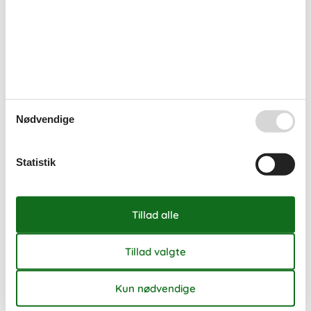
38
14
15
16
17
18
19
20
39
21
22
23
24
25
26
27
40
28
29
30
41
Ledig
Optaget
Ankomst mulig
Nødvendige
Varighed
Statistik
Eksterne anmeldelser
4,4
7 overnatninger
Fra
DKK
28.088,-
Inkl. rengøring
Se kalender