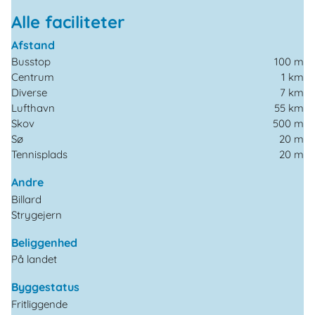
Alle faciliteter
Afstand
Busstop
100 m
Centrum
1 km
Diverse
7 km
Lufthavn
55 km
Skov
500 m
Sø
20 m
Tennisplads
20 m
Andre
Billard
Strygejern
Beliggenhed
På landet
Byggestatus
Fritliggende