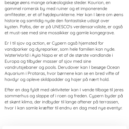
besøge øens mange arkæologiske steder. Kourion, en
gammel romersk by med ruiner og et imponerende
amfiteater, er et af højdepunkterne. Her kan I lære om øens
historie og samtidig nyde den fantastiske udsigt over
kysten. Pafos, der er på UNESCO's verdensarvsliste, er også
et must-see med sine mosaikker og gamle kongegrave.
Er I til sjov og action, er Cypern også hjemsted for
vandparker og dyreparker, som hele familien kan nyde.
WaterWorld i Ayia Napa er et af de største vandlande i
Europa og tilbyder masser af sjov med sine
vandrutsjebaner og pools. Derudover kan I besøge Ocean
Aquarium i Protaras, hvor børnene kan se en bred vifte af
havdyr og opleve skildpadder og hajer på nært hold.
Efter en dag fyldt med aktiviteter kan I vende tilbage til jeres
sommerhus og slappe af i roen og freden. Cypern byder på
et skønt klima, der indbyder til lange aftener på terrassen,
hvor I kan samle kræfter til endnu en dag med nye eventyr.