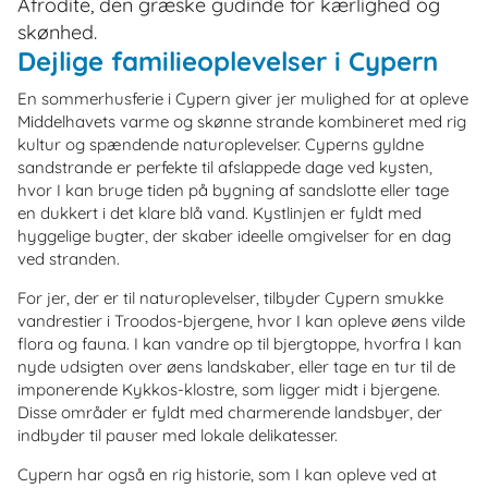
Afrodite, den græske gudinde for kærlighed og
skønhed.
Dejlige familieoplevelser i Cypern
En sommerhusferie i Cypern giver jer mulighed for at opleve
Middelhavets varme og skønne strande kombineret med rig
kultur og spændende naturoplevelser. Cyperns gyldne
sandstrande er perfekte til afslappede dage ved kysten,
hvor I kan bruge tiden på bygning af sandslotte eller tage
en dukkert i det klare blå vand. Kystlinjen er fyldt med
hyggelige bugter, der skaber ideelle omgivelser for en dag
ved stranden.
For jer, der er til naturoplevelser, tilbyder Cypern smukke
vandrestier i Troodos-bjergene, hvor I kan opleve øens vilde
flora og fauna. I kan vandre op til bjergtoppe, hvorfra I kan
nyde udsigten over øens landskaber, eller tage en tur til de
imponerende Kykkos-klostre, som ligger midt i bjergene.
Disse områder er fyldt med charmerende landsbyer, der
indbyder til pauser med lokale delikatesser.
Cypern har også en rig historie, som I kan opleve ved at