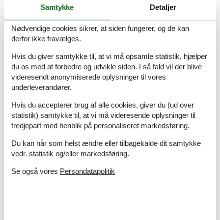
Ferieoplevelser i Cypern: Kort og
Samtykke
Detaljer
godt
Nødvendige cookies sikrer, at siden fungerer, og de kan
Kourion – Arkæologisk sted med romerske ruiner og et
derfor ikke fravælges.
imponerende amfiteater
Hvis du giver samtykke til, at vi må opsamle statistik, hjælper
Troodos-bjergene – Smukke vandrestier og traditionelle
du os med at forbedre og udvikle siden. I så fald vil der blive
landsbyer i Cyperns bjergområde
videresendt anonymiserede oplysninger til vores
Kykkos-klostret – Historisk kloster beliggende midt i
underleverandører.
Troodos-bjergene
WaterWorld – Et af Europas største vandlande med sjove
Hvis du accepterer brug af alle cookies, giver du (ud over
vandrutsjebaner i Ayia Napa
statistik) samtykke til, at vi må videresende oplysninger til
Pafos – UNESCO-verdensarvsby med gamle kongegrave
tredjepart med henblik på personaliseret markedsføring.
og smukke mosaikker
Ocean Aquarium – Akvarium i Protaras med hajer,
Du kan når som helst ændre eller tilbagekalde dit samtykke
skildpadder og mange andre havdyr
vedr. statistik og/eller markedsføring.
Afrodites Klippe – Mytologisk sted ved kysten, hvor
Afrodites siges at være født
Se også vores
Persondatapolitik
Larnaca Salt Lake – Smukt naturområde med flamingoer
og en fredfyldt sø
Limassol Marina – Moderne havn med butikker,
restauranter og mulighed for bådture