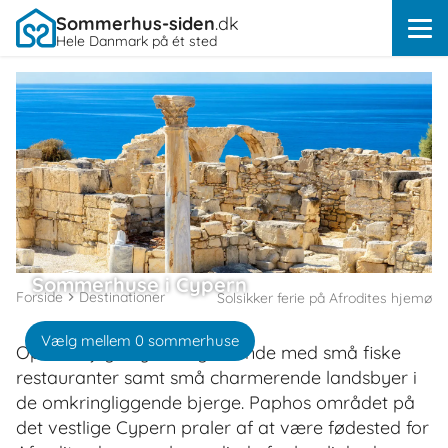
Sommerhus-siden
.dk
Hele Danmark på ét sted
Sommerhuse i Cypern
Forside
Destinationer
Solsikker ferie på Afrodites hjemø
Vælg mellem 0 sommerhuse
Oplev dejlige kyster og strande med små fiske
restauranter samt små charmerende landsbyer i
de omkringliggende bjerge. Paphos området på
det vestlige Cypern praler af at være fødested for