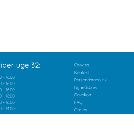
ider uge 32:
Cookies
Kontakt
0
-
16:00
Persondatapolitik
0
-
16:00
Nyhedsbrev
0
-
16:00
Gavekort
0
-
16:00
0
-
16:00
FAQ
0
-
14:00
Om os
ket
Tilbud og rabatter