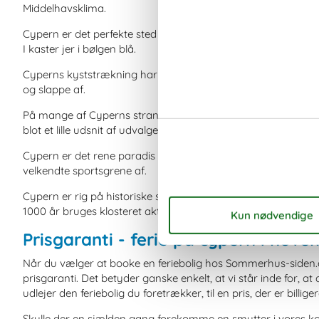
Middelhavsklima.
Cypern er det perfekte sted at prøve nye former for vandspo
I kaster jer i bølgen blå.
Cyperns kyststrækning har en bred vegetation. I vil både fi
og slappe af.
På mange af Cyperns strande finder I forskellige former fo
blot et lille udsnit af udvalget.
Cypern er det rene paradis for vandsport. På strandene er d
velkendte sportsgrene af.
Cypern er rig på historiske seværdigheder. Besøg eksempelvis
1000 år bruges klosteret aktivt og huser i dag et museum.
Prisgaranti - ferie på cypern i nov
Når du vælger at booke en feriebolig hos Sommerhus-siden.dk
prisgaranti. Det betyder ganske enkelt, at vi står inde for, a
udlejer den feriebolig du foretrækker, til en pris, der er billig
Skulle der en sjælden gang forekomme en smutter i vores kont