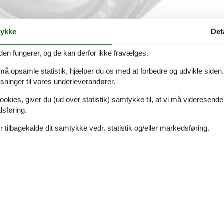
ykke
Det
den fungerer, og de kan derfor ikke fravælges.
 må opsamle statistik, hjælper du os med at forbedre og udvikle siden. I
ninger til vores underleverandører.
ember
ookies, giver du (ud over statistik) samtykke til, at vi må videresende
dsføring.
 lej en feriebolig nu, så kan I begynde at glæde jer
 tilbagekalde dit samtykke vedr. statistik og/eller markedsføring.
ge, jo flere ferieboliger vil der være at vælge
år foran os. Når I tager til Cypern på denne årstid,
så lange, og at solen ikke længere giver ret meget
 helt unikke charme.
ktiv som afslappende ferie i et dejligt