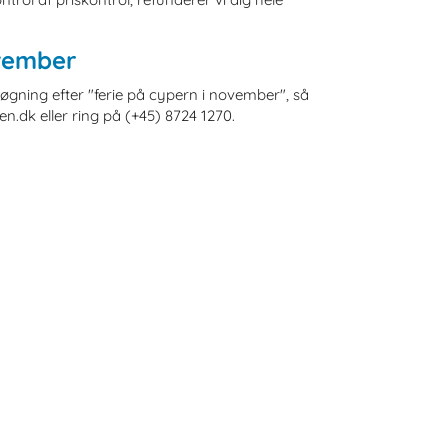
ovember
øgning efter "ferie på cypern i november", så
.dk eller ring på (+45) 8724 1270.