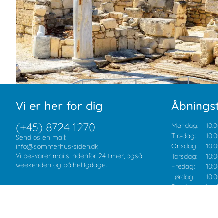
Vi er her for dig
Åbningst
(+45) 8724 1270
Mandag:
10:0
Tirsdag:
10:0
Send os en mail:
Onsdag:
10:0
info@sommerhus-siden.dk
Vi besvarer mails indenfor 24 timer, også i
Torsdag:
10:0
weekenden og på helligdage.
Fredag:
10:0
Lørdag:
10:0
Søndag:
Luk