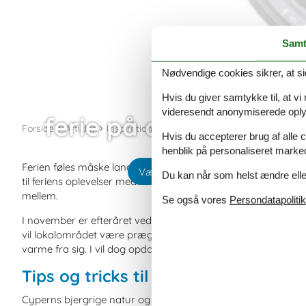
Samt
Nødvendige cookies sikrer, at si
Hvis du giver samtykke til, at vi
videresendt anonymiserede oplys
ferie på cypern i nov
Forside
Artikler
Inspiration
Cypern
Hvis du accepterer brug af alle c
henblik på personaliseret marke
Ferien føles måske langt væk, men før I ved det, er det nu, så
Vælg mellem 0 sommerhuse
Du kan når som helst ændre eller
til feriens oplevelser med ro i sindet. Jo før du begynder at sø
mellem.
Se også vores
Persondatapolitik
I november er efteråret ved at være overstået, og vinteren st
vil lokalområdet være præget af, at dagene ikke længere er 
varme fra sig. I vil dog opdage, at også denne årstid har sin
Tips og tricks til ferieoplevelser
Cyperns bjergrige natur og smukke kyster indbyder til såvel a