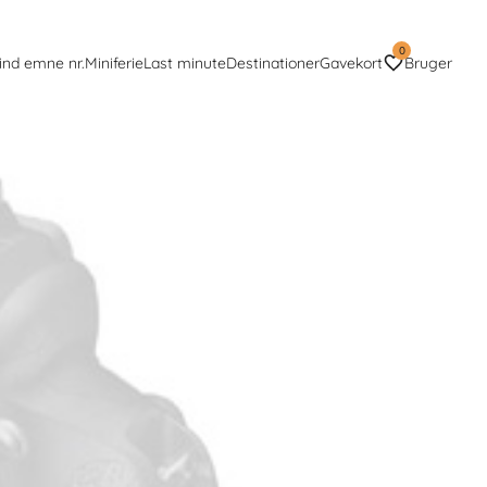
0
ind emne nr.
Miniferie
Last minute
Destinationer
Gavekort
Bruger