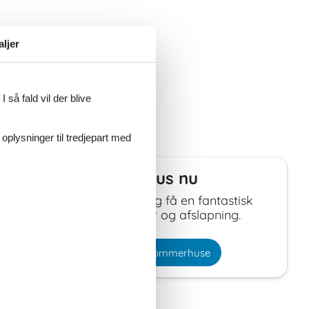
aljer
 så fald vil der blive
 oplysninger til tredjepart med
Book dit sommerhus nu
Book dit sommerhus nu og få en fantastisk
ferie med både oplevelser og afslapning.
Vælg mellem 0 sommerhuse