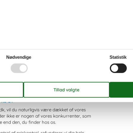
rt. Her kan I booke kurser med instruktører, inden
nde sandstrande og klippebugter, hvor I kan bade
r vandsport: Vandski, windsurfing og bananaboat er
Nødvendige
Statistik
er rig mulighed for at prøve såvel nye som
 Kykkos-klostret i 1300 meters højde. Selv efter
ember
, vil du naturligvis være dækket af vores
t der ikke er nogen af vores konkurrenter, som
ere end den, du finder hos os.
rol af priskontrol, refunderer vi dig hele