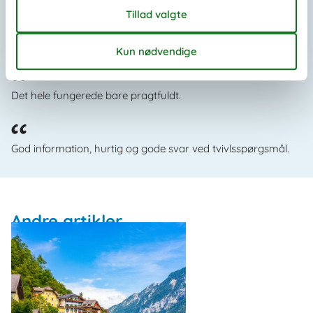
Syntes, at hjemmesiden er meget nem og overskuelig at
finde rundt i. Glæder os til at komme afsted.
Det hele fungerede bare pragtfuldt.
God information, hurtig og gode svar ved tvivlsspørgsmål.
Andre artikler