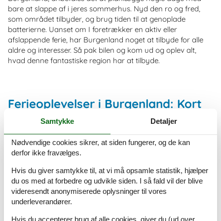
bare at slappe af i jeres sommerhus. Nyd den ro og fred,
som området tilbyder, og brug tiden til at genoplade
batterierne. Uanset om I foretrækker en aktiv eller
afslappende ferie, har Burgenland noget at tilbyde for alle
aldre og interesser. Så pak bilen og kom ud og oplev alt,
hvad denne fantastiske region har at tilbyde.
Ferieoplevelser i Burgenland: Kort
og godt
Samtykke
Detaljer
Schloss Esterházy – En imponerende barok palads i
Nødvendige cookies sikrer, at siden fungerer, og de kan
Eisenstadt, som engang var hjemsted for den rige
derfor ikke fravælges.
Esterházy-familie
Familypark – En stor forlystelsespark med masser af
Hvis du giver samtykke til, at vi må opsamle statistik, hjælper
sjove attraktioner for børn og voksne
du os med at forbedre og udvikle siden. I så fald vil der blive
Seewinkel Nationalpark – Et fascinerende vådområde rig
videresendt anonymiserede oplysninger til vores
på dyreliv, perfekt til vandreture og til at kigge efter fugle
underleverandører.
Sonnenland Draisinentour – En sjov og unik måde at
opleve landskabet omkring Lutzmannsburg på, mens du
Hvis du accepterer brug af alle cookies, giver du (ud over