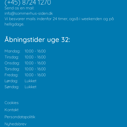
(+45) 8724 1270
Send os en mail:
info@sommerhus-siden.dk
Vi besvarer mails indenfor 24 timer, også i weekenden og på
helligdage.
Åbningstider uge 32:
Mandag:
10:00
-
16:00
Tirsdag:
10:00
-
16:00
Onsdag:
10:00
-
16:00
Torsdag:
10:00
-
16:00
Fredag:
10:00
-
16:00
Lørdag:
Lukket
Søndag:
Lukket
Cookies
Kontakt
Persondatapolitik
Nyhedsbrev