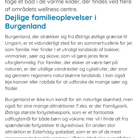
tage et bad i de varme kilder, der findes ved flere
af områdets wellness centre.
Dejlige familieoplevelser i
Burgenland
Burgenland, der strækker sig fra Østrigs østlige grænse til
Ungarn, er et vidunderligt sted for en sommerhusferie for jer
som familie. Her finder I et utroligt landskab af bakker,
vinmarker, søer og skove, som vil gøre jeres ferie
uforglemmelig. For familier, der elsker at være tæt på
naturen, er der utallige vandrestier og cykelruter, der snor
sig gennem regionens naturskønne landskab. I kan også
leje kanoer eller robåde for at udforske de mange søer og
floder.
Burgenland er ikke kun kendt for sin naturlige skønhed, men
også for sine mange attraktioner. F.eks. er der Familypark,
Østrigs største forlystelsespark, som er et fantastisk
udflugtsmål for både børn og voksne. Her vil I finde alt fra
spændende forlystelser til dyreshows. En anden stor
attraktion er Esterházy-paladset, som er en af de mest