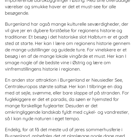
imponerende barokbygninger i Østrig. Med sine overdådige
værelser og smukke haver er det et must-see for alle
besøgende.
Burgenland har også mange kulturelle seværdigheder, der
vil give jer en dybere forståelse for regionens historie og
traditioner. Et besøg i det historiske slot Halbturn er et godt
sted at starte. Her kan I lære om regionens historie gennem
de mange udstillinger og guidede ture. For vinelskere er et
besøg i en af de mange lokale vingårde et must. Her kan I
smage nogle af de bedste vine i Østrig og lære om
vinfremstillingens historie i regionen.
En anden stor attraktion i Burgenland er Neusiedler See,
Centraleuropas største saltsø. Her kan I tilbringe en dag
med at sejle, svømme, eller bare slappe af på stranden. For
fuglekiggere er det et paradis, da søen er hjemsted for
mange forskellige fuglearter. Desuden er det
omkringliggende landskab fyldt med cykel- og vandrestier,
så I kan nyde naturen i eget tempo.
Endelig, for at få det meste ud af jeres sommerhusferie i
Burgenland, anbefales det at planlægge nogle dage med