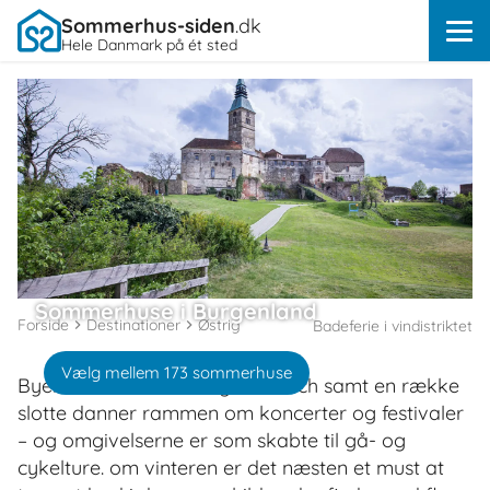
Sommerhus-siden
.dk
Hele Danmark på ét sted
Sommerhuse i Burgenland
Forside
Destinationer
Østrig
Badeferie i vindistriktet
Vælg mellem 173 sommerhuse
Byer som Eisenstadt og Mörbisch samt en række
slotte danner rammen om koncerter og festivaler
– og omgivelserne er som skabte til gå- og
cykelture. om vinteren er det næsten et must at