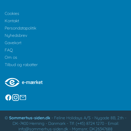
Cookies
Kontakt
Persondatapolitik
Nyhedsbrev
Gavekort
FAQ
Om os
Tilbud og rabatter
©
Sommerhus-siden.dk
-
Feline Holidays A/S
-
Nygade 8B, 2.th -
DK-7400
Herning
-
Danmark -
Tlf:
(+45) 8724 1270
-
Email:
info@sommerhus-siden.dk
-
Momsnr.: DK26347688