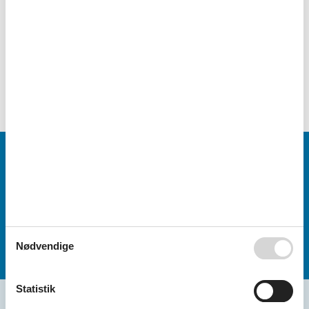
Book et idyllisk sommerhus i Amsterdam nu, og
glæd dig til en uforglemmelig ferie.
Vælg mellem 32 sommerhuse
Tilbud og rabatter på ferieoplevelser
Hold øje med gode tilbud fra vores partnere!
Lad jer inspirere og få mest muligt ud af jeres ferie med
attraktive rabatter og unikke oplevelser.
Tilbud og rabatter
Nødvendige
Statistik
Seneste artikler om Amsterdam