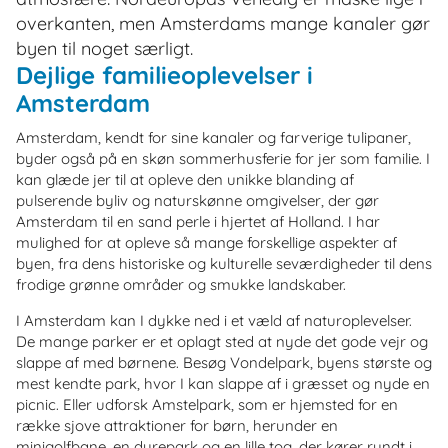
overkanten, men Amsterdams mange kanaler gør
byen til noget særligt.
Dejlige familieoplevelser i
Amsterdam
Amsterdam, kendt for sine kanaler og farverige tulipaner,
byder også på en skøn sommerhusferie for jer som familie. I
kan glæde jer til at opleve den unikke blanding af
pulserende byliv og naturskønne omgivelser, der gør
Amsterdam til en sand perle i hjertet af Holland. I har
mulighed for at opleve så mange forskellige aspekter af
byen, fra dens historiske og kulturelle seværdigheder til dens
frodige grønne områder og smukke landskaber.
I Amsterdam kan I dykke ned i et væld af naturoplevelser.
De mange parker er et oplagt sted at nyde det gode vejr og
slappe af med børnene. Besøg Vondelpark, byens største og
mest kendte park, hvor I kan slappe af i græsset og nyde en
picnic. Eller udforsk Amstelpark, som er hjemsted for en
række sjove attraktioner for børn, herunder en
minigolfbane, en dyrepark og en lille tog, der kører rundt i