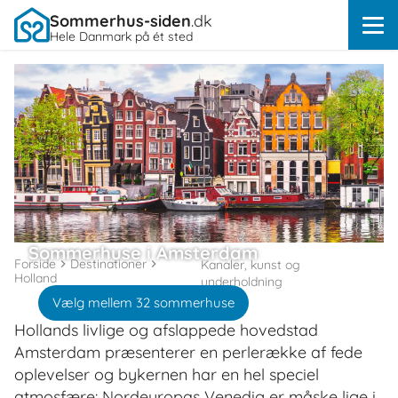
Sommerhus-siden
.dk
Hele Danmark på ét sted
Sommerhuse i Amsterdam
Forside
Destinationer
Kanaler, kunst og
Holland
underholdning
Vælg mellem 32 sommerhuse
Hollands livlige og afslappede hovedstad
Amsterdam præsenterer en perlerække af fede
oplevelser og bykernen har en hel speciel
atmosfære: Nordeuropas Venedig er måske lige i