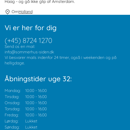
Haag - og gå ikke glip af Amsterdam.
Om
Holland
Vi er her for dig
(+45) 8724 1270
Send os en mail:
info@sommerhus-siden.dk
Vi besvarer mails indenfor 24 timer, også i weekenden og på
helligdage.
Åbningstider uge 32:
Mandag:
10:00
-
16:00
Tirsdag:
10:00
-
16:00
Onsdag:
10:00
-
16:00
Torsdag:
10:00
-
16:00
Fredag:
10:00
-
16:00
Lørdag:
Lukket
Søndag:
Lukket