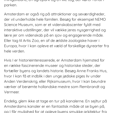
parken.
Amsterdam er også rig på attraktioner og seværdigheder,
der vil underholde hele familien. Besøg for eksempel NEMO
Science Museum, som er et videnskabscenter fyldt med
interaktive udstillinger, der vil vække jeres nysgerrighed og
lære jer om videnskab på en sjov og engagerende måde.
Eller tag til Artis Zoo, en af de ældste zoologiske haver i
Europa, hvor I kan opleve et væld af forskellige dyrearter fra
hele verden.
Hvis I er historieinteresserede, er Amsterdam hjemsted for
en række fascinerende museer og historiske steder, der
fortæller byens og landets historie. Besøg Anne Franks Hus,
hvor I kan få et indblik i den unge jødiske piges liv under
Anden Verdenskrig, eller Rijksmuseum, hvor I kan beundre
værker af berømte hollandske mestre som Rembrandt og
Vermeer.
Endelig, glem ikke at tage en tur på kanalerne. En sejltur på
Amsterdams kanaler er en fantastisk måde at se byen på,
og I får mulighed for at opleve byens smukke arkitektur fra