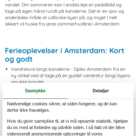
vandet. Om sommeren kan I endda leje en pedalbåd og
tage på egen hånd rundt på kanalerne. Det er en sjov og
anderledes måde at udforske byen på, og noget I helt
sikkert vil huske fra jeres sommerhusferie i Amsterdam.
Ferieoplevelser i Amsterdam: Kort
og godt
Vandreture langs kanalerne - Oplev Amsterdam fra en
ny vinkel ved at tage på en guidet vandretur langs byens
smukke kanaler.
Van Gogh Museum - Et museum dedikeret til Van Goghs
Samtykke
Detaljer
liv og værker.
Anne Franks Hus - En bevægende oplevelse for hele
Nødvendige cookies sikrer, at siden fungerer, og de kan
familien, hvor I kan se det gemmested, hvor Anne Frank
derfor ikke fravælges.
skrev sin berømte dagbog under Anden Verdenskrig.
Rijksmuseum - Hollands nationalmuseum, hvor I kan se
Hvis du giver samtykke til, at vi må opsamle statistik, hjælper
værker af Rembrandt, Vermeer og mange andre.
du os med at forbedre og udvikle siden. I så fald vil der blive
Artis Zoo - En af de ældste zoologiske haver i Europa, der
videresendt anonymiserede oplysninger til vores