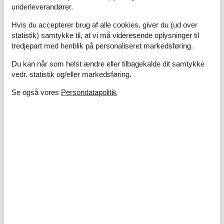
tilbyder en bred vifte af dyr og planter.
underleverandører.
Nemo Science Museum - Et interaktivt science museum,
Hvis du accepterer brug af alle cookies, giver du (ud over
perfekt for børn og voksne, der ønsker at lære gennem
statistik) samtykke til, at vi må videresende oplysninger til
leg.
tredjepart med henblik på personaliseret markedsføring.
Rembrandt House Museum - Besøg det hus, hvor den
berømte hollandske kunstner Rembrandt boede og
Du kan når som helst ændre eller tilbagekalde dit samtykke
arbejdede.
vedr. statistik og/eller markedsføring.
Tropenmuseum - Et antropologisk museum, der
præsenterer forskellige kulturer fra hele verden.
Se også vores
Persondatapolitik
Madurodam - En miniatureby beliggende i Haag, cirka en
times kørsel fra Amsterdam, hvor man kan se alle
Hollands vigtigste seværdigheder i miniatureformat.
Keukenhof - En af verdens største blomsterparker,
beliggende i Lisse, cirka en times kørsel fra Amsterdam.
Book dit sommerhus i Amsterdam
nu