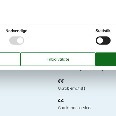
rdangerfjorden
Nødvendige
Statistik
Det siger kundern
Vi kommer igen!!!!!!!! Mange tak! D
Uproblematisk!
God kundeservice.