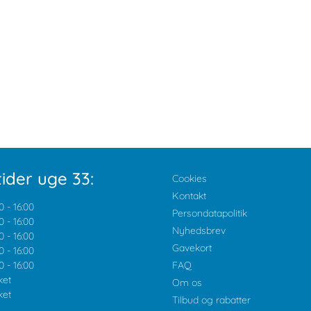
ider uge 33:
Cookies
Kontakt
0
-
16:00
Persondatapolitik
0
-
16:00
Nyhedsbrev
0
-
16:00
Gavekort
0
-
16:00
0
-
16:00
FAQ
ket
Om os
ket
Tilbud og rabatter