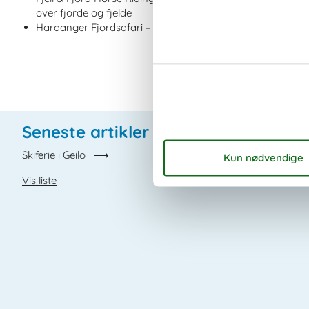
over fjorde og fjelde
Hardanger Fjordsafari – En guidet tur i speedbåd på Ha
Seneste artikler om Geilo
Skiferie i Geilo
Vis liste