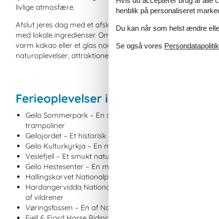
Hvis du accepterer brug af alle c
livlige atmosfære.
henblik på personaliseret marke
Afslut jeres dag med et afslappende ophold i jeres sommerh
Du kan når som helst ændre eller
med lokale ingredienser. Om aftenen kan I sidde på terrassen
varm kakao eller et glas norsk øl. Geilo er et fantastisk ste
Se også vores
Persondatapolitik
naturoplevelser, attraktioner og seværdigheder i én uforgle
Ferieoplevelser i Geilo: Kort og god
Geilo Sommerpark – En sjov og familievenlig park med man
trampoliner
Geilojordet – Et historisk område med gamle træhuse, e
Geilo Kulturkyrkja – En moderne kirke med enestående ark
Veslefjell – Et smukt naturområde med vandrestier og p
Geilo Hestesenter – En mulighed for at opleve hesteryg r
Hallingskarvet Nationalpark – En stor nationalpark med 
Hardangervidda Nationalpark – Europas største højfjelds
af vildrener
Vøringsfossen – En af Norges mest berømte vandfald, be
Fjell & Fjord Horse Riding – En anden mulighed for heste