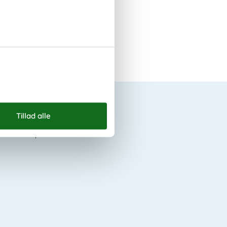
e om os
et var en perfekt ferie!