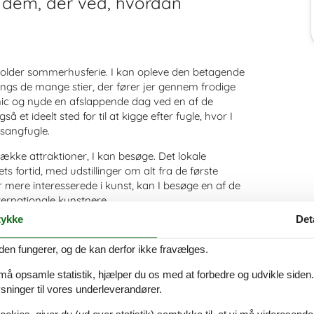
l dem, der ved, hvordan
er holder sommerhusferie. I kan opleve den betagende
angs de mange stier, der fører jer gennem frodige
nic og nyde en afslappende dag ved en af de
et ideelt sted for til at kigge efter fugle, hvor I
 sangfugle.
 række attraktioner, I kan besøge. Det lokale
 fortid, med udstillinger om alt fra de første
er mere interesserede i kunst, kan I besøge en af de
ternationale kunstnere.
ykke
Det
 kan tage en tur til den lokale dyrepark, hvor I kan
under elge og rensdyr.
den fungerer, og de kan derfor ikke fravælges.
orges mest kendte seværdigheder. I kan for
 må opsamle statistik, hjælper du os med at forbedre og udvikle siden. I
 en af verdens smukkeste fjorde. Her kan I nyde
ninger til vores underleverandører.
lå vand, og de frodige grønne dale, der omgiver
rgen, der er kendt for sin farverige arkitektur og