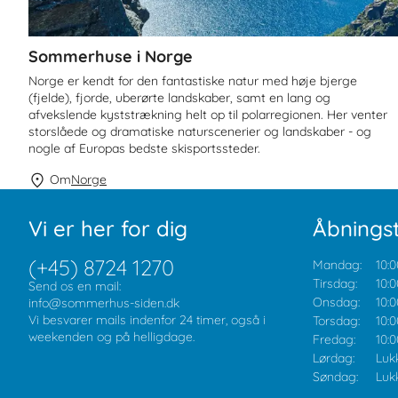
Sommerhuse i Norge
Norge er kendt for den fantastiske natur med høje bjerge
(fjelde), fjorde, uberørte landskaber, samt en lang og
afvekslende kyststrækning helt op til polarregionen. Her venter
storslåede og dramatiske naturscenerier og landskaber - og
nogle af Europas bedste skisportssteder.
Om
Norge
Vi er her for dig
Åbningst
(+45) 8724 1270
Mandag:
10:0
Tirsdag:
10:0
Send os en mail:
Onsdag:
10:0
info@sommerhus-siden.dk
Vi besvarer mails indenfor 24 timer, også i
Torsdag:
10:0
weekenden og på helligdage.
Fredag:
10:0
Lørdag:
Luk
Søndag:
Luk