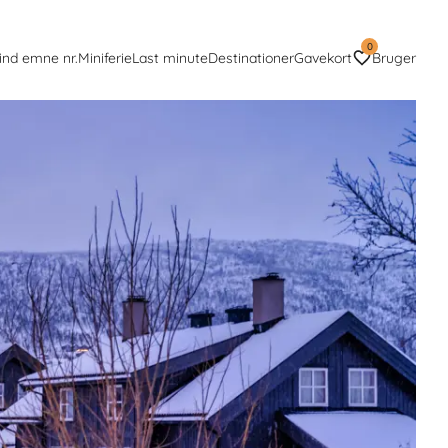
0
ind emne nr.
Miniferie
Last minute
Destinationer
Gavekort
Bruger