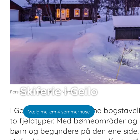
Skiferie i Geilo
Forside
Destinationer
Norge
I Geilo ligger oplevelserne bogstaveli
Vælg mellem 4 sommerhuse
to fjeldtyper. Med børneområder og 
børn og begyndere på den ene side.