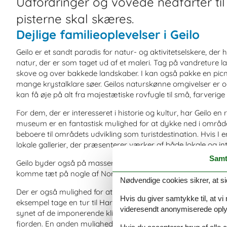
Udfordringer og vovede nedfarter ti
pisterne skal skæres.
Dejlige familieoplevelser i Geilo
Geilo er et sandt paradis for natur- og aktivitetselskere, d
natur, der er som taget ud af et maleri. Tag på vandreture l
skove og over bakkede landskaber. I kan også pakke en pic
mange krystalklare søer. Geilos naturskønne omgivelser er også 
kan få øje på alt fra majestætiske rovfugle til små, farverige
For dem, der er interesseret i historie og kultur, har Geilo en
museum er en fantastisk mulighed for at dykke ned i områdets
beboere til områdets udvikling som turistdestination. Hvis I 
lokale gallerier, der præsenterer værker af både lokale og in
Samt
Geilo byder også på masser af sjove aktiviteter for børnene. I
komme tæt på nogle af Norges mest ikoniske dyrearter, her
Nødvendige cookies sikrer, at si
Der er også mulighed for at tage på dagsture til nogle af N
Hvis du giver samtykke til, at vi
eksempel tage en tur til Hardangerfjorden, der er kendt som
videresendt anonymiserede oplys
synet af de imponerende klipper, der stiger op fra det dybb
fjorden. En anden mulighed er at besøge den historiske by Be