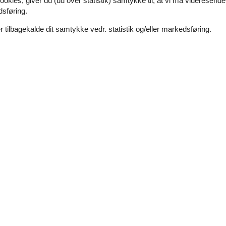
ookies, giver du (ud over statistik) samtykke til, at vi må videresende
dsføring.
us, hvor I kan nyde en lækker middag tilberedt
 tilbagekalde dit samtykke vedr. statistik og/eller markedsføring.
 og lytte til naturens lyde, mens I nyder en kop
d for en sommerhusferie, der kombinerer
mmelig pakke.
t
ge aktiviteter, herunder gokart, minigolf og
n smedje og en bageovn
itektur og et aktivt kulturelt program
icnicområder
idning i de naturskønne omgivelser
utrolig natur og vandremuligheder
plateau og hjemsted for Nordeuropas største flok
liggende i Eidfjord kommune
ryg ridning, denne gang med en fantastisk udsigt