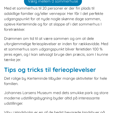
Vælg mellem 0 sommerhuse
Med et sommerhus til 20 personer er der fin plads til
adskillige familier og/eller vennepar. Her får I det perfekte
udgangspunkt for at nyde nogle skønne dage sammen,
opleve Kerteminde og for at slappe af i det sommerhus I
foretrækker.
Drømmen om tid til at være sammen og om at dele
uforglemmelige ferieoplevelser er inden for rækkevidde. Med
et sommerhus som udgangspunkt bliver ferietiden 100 %
jeres egen, og I kan selvsagt bruge den præcis, som I kunne
tænke jer.
Tips og tricks til ferieoplevelser
Det rolige by Kerteminde tilbyder mange aktiviteter for hele
familien.
Johannes Larsens Museum med dets smukke park og store
moderne udstillingsbygning byder altid på interessante
udstillinger.
Viby i Hindsholm er en af ​​de bedst bevarede landsbyer på