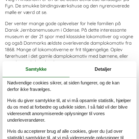
Fyn. De smukke bindingsværkshuse og den nyrenoverede
mølle er værd at se.
Der venter mange gode oplevelser for hele familien på
Dansk Jernbanemuseum i Odense. På dette interessante
museum er der 21 spor med klassiske lokomotiver og vogne
og også Danmarks ældste overlevende damplokomotiv fra
1868. Mange af lokomotiverne er frit tilgængelige. Oplev
førerhuset i det gamle damplokomotiv med børnene, eller
test de gamle bænke i kupeen.
Samtykke
Detaljer
I Fjord & Bælt kan man opdage interessante ting under
havoverfladen med sine børn. Rørebassinerne er især
Nødvendige cookies sikrer, at siden fungerer, og de kan
populær blandt børn. Men det er også den offentlige fodring
derfor ikke fravælges.
af marsvin og sæler, som også nogen gange udfører tricks.
Hvis du giver samtykke til, at vi må opsamle statistik, hjælper
Hvis tidevandet tillader det, kan man tage en dejlig
du os med at forbedre og udvikle siden. I så fald vil der blive
vandretur til den ubeboede ø Æbelø. Øen er meget stille og
videresendt anonymiserede oplysninger til vores
tilbyder masser af naturoplevelser.
underleverandører.
Odense Katedral, St. Knud Kirke, blev bygget i det 14.
Hvis du accepterer brug af alle cookies, giver du (ud over
århundrede. Den gotiske katedral med det høj og lys skib
statistik) samtykke til, at vi må videresende oplysninger til