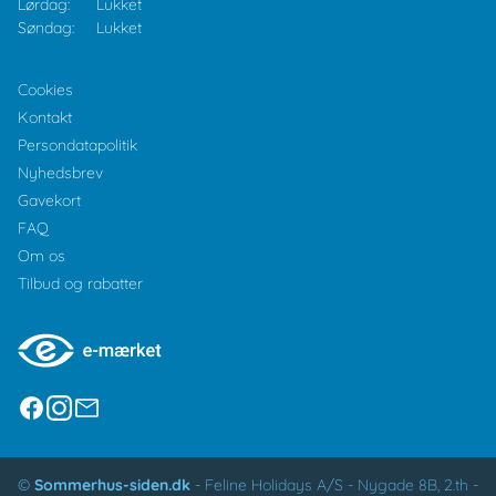
Lørdag:
Lukket
Søndag:
Lukket
Cookies
Kontakt
Persondatapolitik
Nyhedsbrev
Gavekort
FAQ
Om os
Tilbud og rabatter
©
Sommerhus-siden.dk
-
Feline Holidays A/S
-
Nygade 8B, 2.th -