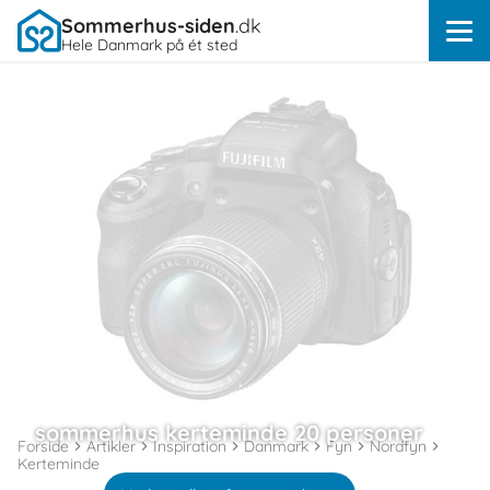
Sommerhus-siden
.dk
Hele Danmark på ét sted
sommerhus kerteminde 20 personer
Forside
Artikler
Inspiration
Danmark
Fyn
Nordfyn
Kerteminde