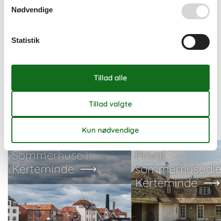
Nødvendige
Book dit sommerhus nu
Statistik
Book dit sommerhus nu og få en fantastisk ferie
med både oplevelser og afslapning.
Vælg mellem 0 sommerhuse
Andre artikler om Kerteminde
Sommerhuse i
Privat
Kerteminde
sommerhusudle
Kerteminde