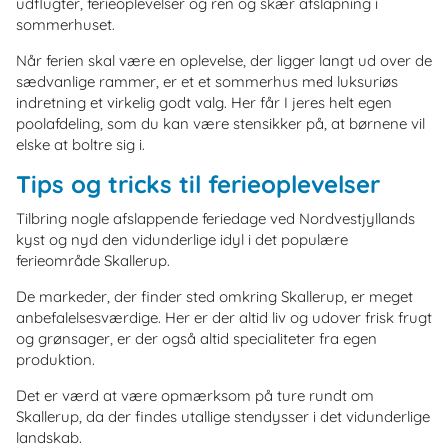
udflugter, ferieoplevelser og ren og skær afslapning i
sommerhuset.
Når ferien skal være en oplevelse, der ligger langt ud over de
sædvanlige rammer, er et et sommerhus med luksuriøs
indretning et virkelig godt valg. Her får I jeres helt egen
poolafdeling, som du kan være stensikker på, at børnene vil
elske at boltre sig i.
Tips og tricks til ferieoplevelser
Tilbring nogle afslappende feriedage ved Nordvestjyllands
kyst og nyd den vidunderlige idyl i det populære
ferieområde Skallerup.
De markeder, der finder sted omkring Skallerup, er meget
anbefalelsesværdige. Her er der altid liv og udover frisk frugt
og grønsager, er der også altid specialiteter fra egen
produktion.
Det er værd at være opmærksom på ture rundt om
Skallerup, da der findes utallige stendysser i det vidunderlige
landskab.