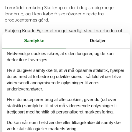
I området omkring Skallerup er der i dag stadig meget
landbrug, og I kan købe friske råvarer direkte fra
producenternes gård.
Rubjerg Knude Fyr er et meget særligt sted i nærheden af
Skallerup. I kan lære mere om fyrets og regionens historie
Samtykke
Detaljer
på det tilhørende museum.
I må ikke give afkald på wellness under familieferien i
Nødvendige cookies sikrer, at siden fungerer, og de kan
Skallerup. Den romerske Romulus Spa tilbyder nemlig alt,
derfor ikke fravælges.
hvad du har brug for til en uforglemmelig wellnessdag.
Hvis du giver samtykke til, at vi må opsamle statistik, hjælper
Prisgaranti - luksus sommerhus
du os med at forbedre og udvikle siden. I så fald vil der blive
videresendt anonymiserede oplysninger til vores
skallerup klit
underleverandører.
Alle sommerhuse, der udlejes gennem Sommerhus-siden.dk,
Hvis du accepterer brug af alle cookies, giver du (ud over
er dækket af vores prisgaranti. Vi står inde for, at der ikke er
statistik) samtykke til, at vi må videresende oplysninger til
nogen af de andre udlejningsbureauer, som udlejer det
tredjepart med henblik på personaliseret markedsføring.
sommerhus, du foretrækker til en pris, som er lavere end
vores.
Du kan når som helst ændre eller tilbagekalde dit samtykke
vedr. statistik og/eller markedsføring.
Skulle der en sjælden gang ske en smutter i vores kontrol af