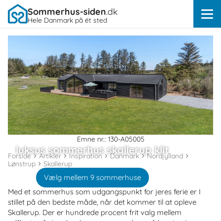
Sommerhus-siden
.dk
Hele Danmark på ét sted
Emne nr.: 130-A05005
luksus sommerhus skallerup klit
Forside
Artikler
Inspiration
Danmark
Nordjylland
Lønstrup
Skallerup
Vælg mellem 9 sommerhuse
Med et sommerhus som udgangspunkt for jeres ferie er I
stillet på den bedste måde, når det kommer til at opleve
Skallerup. Der er hundrede procent frit valg mellem