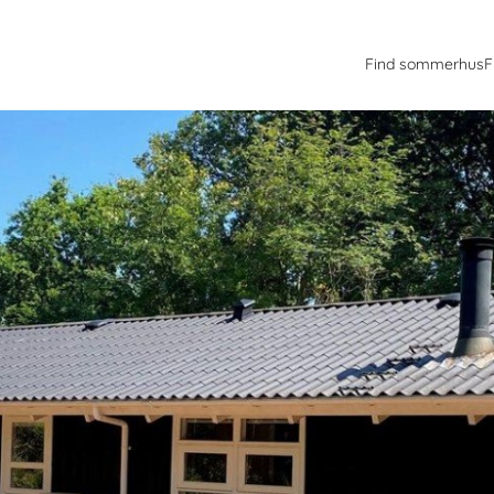
Find sommerhus
F