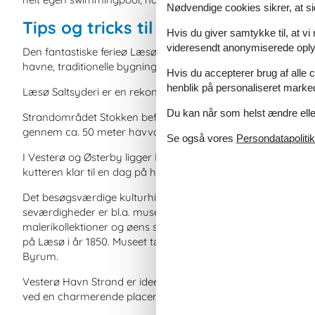
Nødvendige cookies sikrer, at si
Tips og tricks til ferieoplevelser
Hvis du giver samtykke til, at vi
videresendt anonymiserede oplys
Den fantastiske ferieø Læsø ligger i det nordlige Kattegat, 
havne, traditionelle bygninger og hvide sandstrande.
Hvis du accepterer brug af alle c
henblik på personaliseret marke
Læsø Saltsyderi er en rekonstrueret landsby, hvor man kan
Du kan når som helst ændre eller
Strandområdet Stokken befinder sig i den sydvestlige del af 
gennem ca. 50 meter havvand. Dette strandområde er meget 
Se også vores
Persondatapolitik
I Vesterø og Østerby ligger Læsøs to havne. Det er en helt sp
kutteren klar til en dag på havet.
Det besøgsværdige kulturhistoriske Læsø Museum forener fors
seværdigheder er bl.a. museumsgården På Lynget, det bem
malerikollektioner og øens sidste vindmølle. Museet huser også
på Læsø i år 1850. Museet tæller også hummerhytten nær H
Byrum.
Vesterø Havn Strand er ideel til børnefamilier, da vandet er l
ved en charmerende placering gennem de høje klitter.