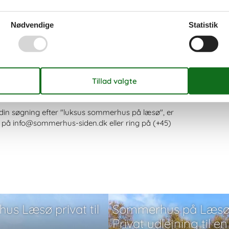
læsø
 selvfølgelig dækket af Sommerhus-siden.dk's
Nødvendige
Statistik
 der ikke er nogen af vores konkurrenter, som udlejer
den, du finder hos os.
 af priserne hos de andre udlejningsbureauer,
elt overført til din konto.
på læsø
 din søgning efter "luksus sommerhus på læsø", er
il på info@sommerhus-siden.dk eller ring på (+45)
s Læsø privat til
Sommerhus på Læsø
Privat udlejning til en