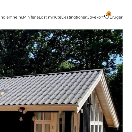
0
ind emne nr.
Miniferie
Last minute
Destinationer
Gavekort
Bruger