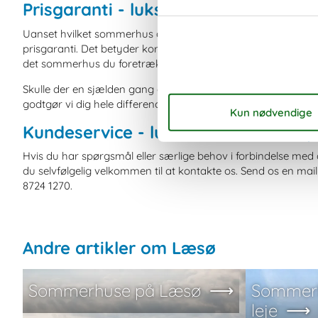
Prisgaranti - luksus sommerhus på 
Uanset hvilket sommerhus du beslutter dig for at leje, er du
prisgaranti. Det betyder kort og godt, at vi står inde for, at
det sommerhus du foretrækker, til en pris, der er lavere end 
Skulle der en sjælden gang opstå en smutter i vores kontrol
godtgør vi dig hele differencen i prisen. Beløbet bliver helt enk
Kundeservice - luksus sommerhus 
Hvis du har spørgsmål eller særlige behov i forbindelse med
du selvfølgelig velkommen til at kontakte os. Send os en ma
8724 1270.
Andre artikler om Læsø
Sommerhuse på Læsø
Sommerhu
leje