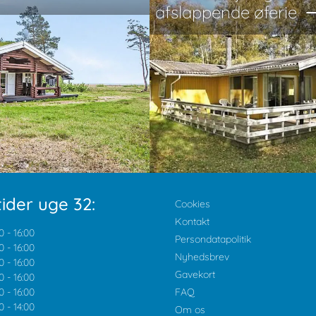
afslappende øferie
ider uge 32:
Cookies
Kontakt
0
-
16:00
Persondatapolitik
0
-
16:00
Nyhedsbrev
0
-
16:00
Gavekort
0
-
16:00
0
-
16:00
FAQ
0
-
14:00
Om os