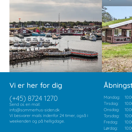
Vi er her for dig
Åbningst
(+45) 8724 1270
Mandag:
10:0
Tirsdag:
10:0
Send os en mail:
Onsdag:
10:0
info@sommerhus-siden.dk
Vi besvarer mails indenfor 24 timer, også i
Torsdag:
10:0
weekenden og på helligdage.
Fredag:
10:0
Lørdag:
10:0