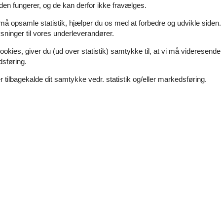
den fungerer, og de kan derfor ikke fravælges.
 må opsamle statistik, hjælper du os med at forbedre og udvikle siden. I
ninger til vores underleverandører.
og har et vidunderligt naturlandskab, charmerende
ookies, giver du (ud over statistik) samtykke til, at vi må videresende
dsføring.
 opleve, hvordan Læsøs berømte salt udvindes.
 tilbagekalde dit samtykke vedr. statistik og/eller markedsføring.
ferieøen. I kan kun nå strandområdet, hvis I går
populært blandt kite- og windsurfere.
eciel oplevelse at se fiskerne, der gør udstyret og
kellige af ferieøens seværdigheder. Blandt disse
ærkelsesværdige friluftsmuseum,
 det traditionelle Hedvigs Hus, der forklarer livet
orneks Odde, en fiskekutter samt museumshuset i
avt og der findes toiletter. Stranden er kendetegnet