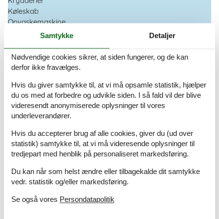
Krydderier
Køleskab
Opvaskemaskine
Ovn
Samtykke
Detaljer
Toaster
Nødvendige cookies sikrer, at siden fungerer, og de kan
Offentlige rum
derfor ikke fravælges.
Lawn
Hvis du giver samtykke til, at vi må opsamle statistik, hjælper
Parkfaciliteter
du os med at forbedre og udvikle siden. I så fald vil der blive
Førstehjælp
videresendt anonymiserede oplysninger til vores
Internetadgang
underleverandører.
Hvis du accepterer brug af alle cookies, giver du (ud over
Rundt om huset
statistik) samtykke til, at vi må videresende oplysninger til
Have
tredjepart med henblik på personaliseret markedsføring.
Havemøbler
Internetadgang DSL
Du kan når som helst ændre eller tilbagekalde dit samtykke
Sun loungers
vedr. statistik og/eller markedsføring.
Terrasse
Se også vores
Persondatapolitik
Sanitet / Vask