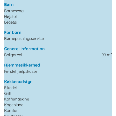
Børn
Barneseng
Højstol
Legetøj
For børn
Børnepasningsservice
Generel Information
Boligareal
99 m²
Hjemmesikkerhed
Førstehjælpskasse
Køkkenudstyr
Elkedel
Grill
Kaffemaskine
Kogeplade
Komfur