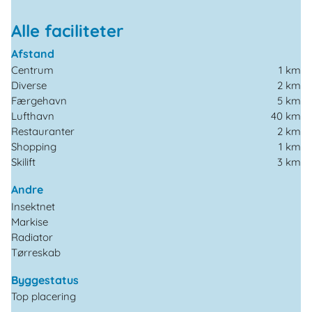
Alle faciliteter
Afstand
Centrum
1 km
Diverse
2 km
Færgehavn
5 km
Lufthavn
40 km
Restauranter
2 km
Shopping
1 km
Skilift
3 km
Andre
Insektnet
Markise
Radiator
Tørreskab
Byggestatus
Top placering