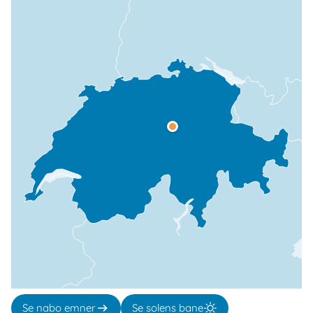
Se nabo emner
Se solens bane