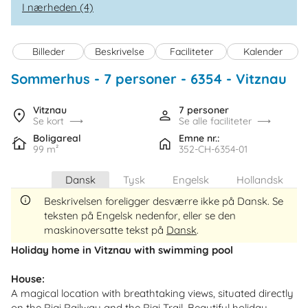
I nærheden (4)
Billeder
Beskrivelse
Faciliteter
Kalender
Sommerhus - 7 personer
 - 6354
 - Vitznau
Vitznau
7 personer
Se kort
Se alle faciliteter
Boligareal
Emne nr.:
99 m²
352-CH-6354-01
Dansk
Tysk
Engelsk
Hollandsk
Beskrivelsen foreligger desværre ikke på Dansk. Se
teksten på Engelsk nedenfor, eller se den
maskinoversatte tekst på
Dansk
.
Holiday home in Vitznau with swimming pool
House:
A magical location with breathtaking views, situated directly
on the Rigi Railway and the Rigi Trail. Beautiful holiday