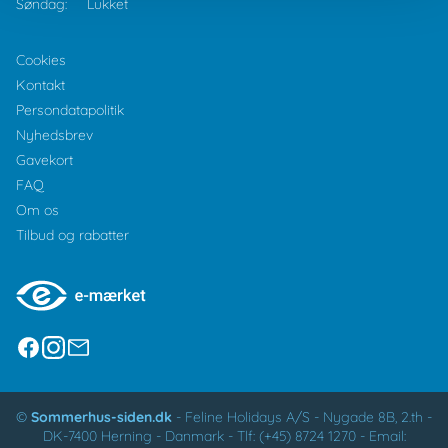
Søndag:
Lukket
Cookies
Kontakt
Persondatapolitik
Nyhedsbrev
Gavekort
FAQ
Om os
Tilbud og rabatter
©
Sommerhus-siden.dk
-
Feline Holidays A/S
-
Nygade 8B, 2.th -
DK-7400
Herning
-
Danmark -
Tlf:
(+45) 8724 1270
-
Email: