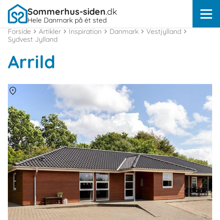
Sommerhus-siden
.dk
Hele Danmark på ét sted
Forside
Artikler
Inspiration
Danmark
Vestjylland
Sydvest Jylland
Arrild
Om
Arrild