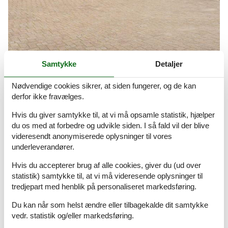
Samtykke
Detaljer
handicapvenlig sommerhus arrild
Nødvendige cookies sikrer, at siden fungerer, og de kan
Se et stort udvalg af handicapvenlige sommerhuse
derfor ikke fravælges.
Hvis du giver samtykke til, at vi må opsamle statistik, hjælper
Artikeltyper
du os med at forbedre og udvikle siden. I så fald vil der blive
videresendt anonymiserede oplysninger til vores
Alle
underleverandører.
Inspiration
Hvis du accepterer brug af alle cookies, giver du (ud over
Geografier
statistik) samtykke til, at vi må videresende oplysninger til
Alle
tredjepart med henblik på personaliseret markedsføring.
Danmark
Du kan når som helst ændre eller tilbagekalde dit samtykke
Vestjylland
vedr. statistik og/eller markedsføring.
Sydvest Jylland