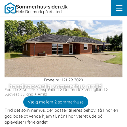
Sommerhus-siden
.dk
Hele Danmark på ét sted
Emne nr.: 121-29-3028
handicapvenlig sommerhus arrild
Forside
Artikler
Inspiration
Danmark
Vestjylland
Sydvest Jylland
Arrild
Vælg mellem 2 sommerhuse
Find det sommerhus, der passer til jeres behov, så I har en
god base at vende hjem til, når I har været ude på
oplevelser i ferielandet.