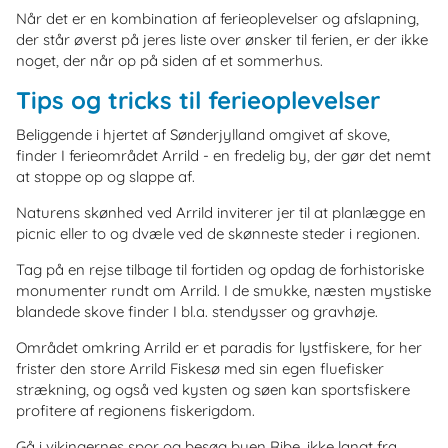
Når det er en kombination af ferieoplevelser og afslapning,
der står øverst på jeres liste over ønsker til ferien, er der ikke
noget, der når op på siden af et sommerhus.
Tips og tricks til ferieoplevelser
Beliggende i hjertet af Sønderjylland omgivet af skove,
finder I ferieområdet Arrild - en fredelig by, der gør det nemt
at stoppe op og slappe af.
Naturens skønhed ved Arrild inviterer jer til at planlægge en
picnic eller to og dvæle ved de skønneste steder i regionen.
Tag på en rejse tilbage til fortiden og opdag de forhistoriske
monumenter rundt om Arrild. I de smukke, næsten mystiske
blandede skove finder I bl.a. stendysser og gravhøje.
Området omkring Arrild er et paradis for lystfiskere, for her
frister den store Arrild Fiskesø med sin egen fluefisker
strækning, og også ved kysten og søen kan sportsfiskere
profitere af regionens fiskerigdom.
Gå i vikingernes spor og besøg byen Ribe, ikke langt fra