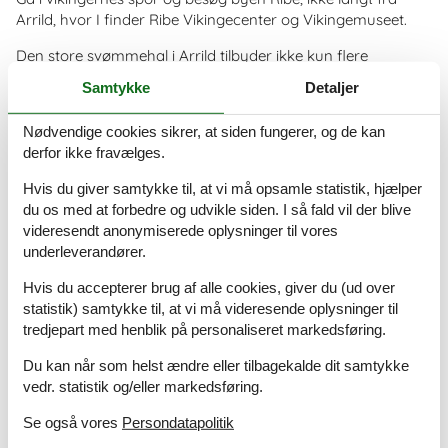
Arrild, hvor I finder Ribe Vikingecenter og Vikingemuseet.
Den store svømmehal i Arrild tilbyder ikke kun flere
bassiner, men også et wellnessområde, så hele familien kan
Samtykke
Detaljer
føle sig godt tilpas her.
Prisgaranti - handicapvenlig
Nødvendige cookies sikrer, at siden fungerer, og de kan
derfor ikke fravælges.
sommerhus arrild
Hvis du giver samtykke til, at vi må opsamle statistik, hjælper
Uanset hvilket sommerhus du beslutter dig for, er du
du os med at forbedre og udvikle siden. I så fald vil der blive
naturligvis dækket af Sommerhus-siden.dk's prisgaranti. Vi
videresendt anonymiserede oplysninger til vores
står inde for, at der ikke er nogen af de andre
underleverandører.
udlejningsbureauer, som udlejer det sommerhus, du
foretrækker til en pris, som er billigere end vores.
Hvis du accepterer brug af alle cookies, giver du (ud over
statistik) samtykke til, at vi må videresende oplysninger til
Skulle der en sjælden gang forekomme en fejl i vores
tredjepart med henblik på personaliseret markedsføring.
overvågning af priserne hos de andre udlejningsbureauer,
udbetaler vi dig hele forskellen i prisen. Summen bliver
Du kan når som helst ændre eller tilbagekalde dit samtykke
ganske enkelt indsat på din konto.
vedr. statistik og/eller markedsføring.
Kundeservice - handicapvenlig
Se også vores
Persondatapolitik