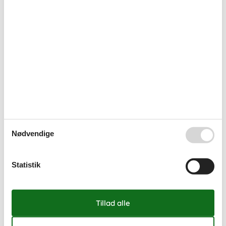
sommerhus arrild
Hvis du har spørgsmål eller særlige behov i forbindelse med
din søgning efter "handicapvenlig sommerhus arrild", så
kontakt os endelig. Send en mail til info@sommerhus-
siden.dk eller ring på (+45) 8724 1270.
Book dit sommerhus nu
Book dit sommerhus nu og få en fantastisk ferie
med både oplevelser og afslapning.
Nødvendige
Vælg mellem 2 sommerhuse
Statistik
Andre artikler om Arrild
Sommerhuse i Arrild