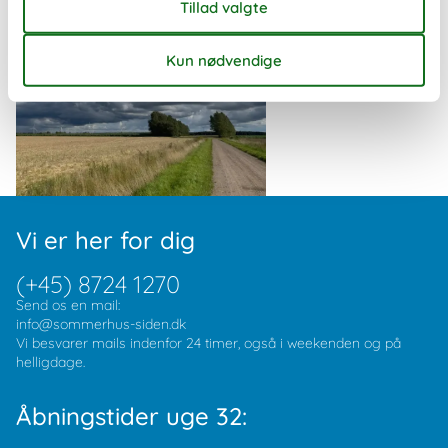
Vi er her for dig
(+45) 8724 1270
Send os en mail:
info@sommerhus-siden.dk
Vi besvarer mails indenfor 24 timer, også i weekenden og på
helligdage.
Åbningstider uge 32: