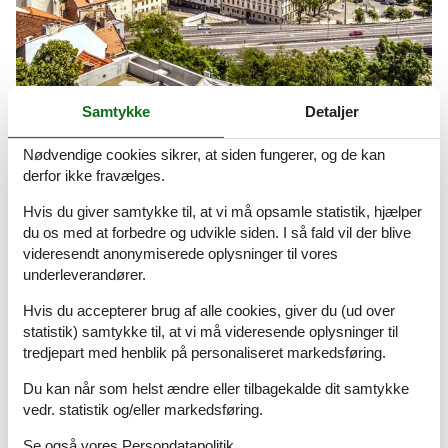
Samtykke
Detaljer
Sommerhuse i Slovakiet
Nødvendige cookies sikrer, at siden fungerer, og de kan
Her findes mange varme og mineralholdige kilder, og Slovakiet
derfor ikke fravælges.
byder derfor på en perlerække af dejlige wellness- og kursteder.
Vandfald, floder, bjerge og skove giver rig mulighed for alle
Hvis du giver samtykke til, at vi må opsamle statistik, hjælper
former for aktiv ferie.
du os med at forbedre og udvikle siden. I så fald vil der blive
videresendt anonymiserede oplysninger til vores
underleverandører.
Artikeltyper
Hvis du accepterer brug af alle cookies, giver du (ud over
Alle
statistik) samtykke til, at vi må videresende oplysninger til
Sommerhus
tredjepart med henblik på personaliseret markedsføring.
Geografier
Du kan når som helst ændre eller tilbagekalde dit samtykke
Alle
vedr. statistik og/eller markedsføring.
Slovakiet
Se også vores
Persondatapolitik