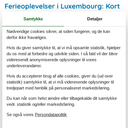
Ferieoplevelser i Luxembourg: Kort
og godt
Samtykke
Detaljer
Vianden Slot – Imponerende middelalderslot med
interaktive udstillinger
Nødvendige cookies sikrer, at siden fungerer, og de kan
Mullerthal – "Lille Schweiz" med smukke klipper og
derfor ikke fravælges.
vandreruter
Echternach Kloster – Historisk kloster med interessante
Hvis du giver samtykke til, at vi må opsamle statistik, hjælper
udstillinger
du os med at forbedre og udvikle siden. I så fald vil der blive
Luxembourg By – Kombinerer moderne og historisk
videresendt anonymiserede oplysninger til vores
arkitektur
underleverandører.
Mudam Luxembourg – Moderne kunstmuseum med
Hvis du accepterer brug af alle cookies, giver du (ud over
familievenlige aktiviteter
statistik) samtykke til, at vi må videresende oplysninger til
Bourscheid Slot – Et af de største slotte i landet med en
tredjepart med henblik på personaliseret markedsføring.
fantastisk udsigt
Parc Merveilleux – Zoologisk have og forlystelsespark for
Du kan når som helst ændre eller tilbagekalde dit samtykke
børn
vedr. statistik og/eller markedsføring.
The Grund – Historisk bydel i Luxembourg By med smalle
gader og flodudsigt
Se også vores
Persondatapolitik
Wenzel Walk – Historisk rundtur i Luxembourg By med
mange spændende stop