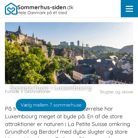
Sommerhus-siden
.dk
Hele Danmark på ét sted
Sommerhuse i Luxembourg
Forside
Destinationer
Slugter og skove
Vælg mellem 7 sommerhuse
På trods af landets beskedne størrelse har
Luxembourg meget at byde på. En af de store
attraktioner er naturen i La Petite Suisse omkring
Grundhof og Berdorf med dybe slugter og store