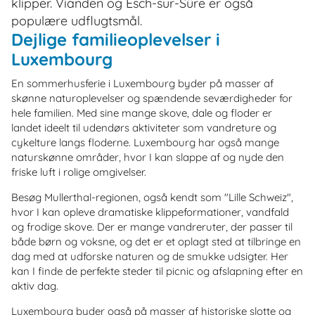
klipper. Vianden og Esch-sur-Sûre er også
populære udflugtsmål.
Dejlige familieoplevelser i
Luxembourg
En sommerhusferie i Luxembourg byder på masser af
skønne naturoplevelser og spændende seværdigheder for
hele familien. Med sine mange skove, dale og floder er
landet ideelt til udendørs aktiviteter som vandreture og
cykelture langs floderne. Luxembourg har også mange
naturskønne områder, hvor I kan slappe af og nyde den
friske luft i rolige omgivelser.
Besøg Mullerthal-regionen, også kendt som "Lille Schweiz",
hvor I kan opleve dramatiske klippeformationer, vandfald
og frodige skove. Der er mange vandreruter, der passer til
både børn og voksne, og det er et oplagt sted at tilbringe en
dag med at udforske naturen og de smukke udsigter. Her
kan I finde de perfekte steder til picnic og afslapning efter en
aktiv dag.
Luxembourg byder også på masser af historiske slotte og