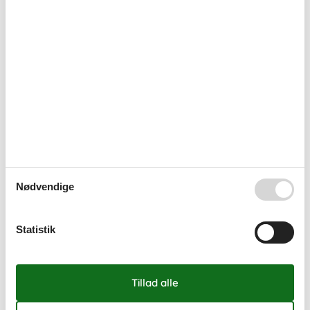
Nødvendige
Statistik
Sommerhuse ved Klintholm Havn
Klintholm Havn er det sommerhusområde der ligger tættest på
Møns Klint. Få hele den spændende historie om natur og dyreliv
på GeoCenter Møns Klint, og besøg Liselund Slotspark hvor ”Den
hvide Dame” af og til svæver over plænerne.