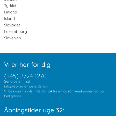
Tyrkiet
Finland
Island
Slovakiet
Luxembourg
Slovenien
Vi er her for dig
(+45) 8724 1270
Send os en mail:
info@sommerhus-siden.dk
Vi besvarer mails indenfor 24 timer, også i weekenden og på
helligdage.
Åbningstider uge 32: