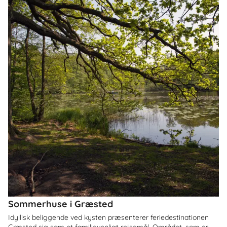
Sommerhuse i Græsted
Idyllisk beliggende ved kysten præsenterer feriedestinationen
Græsted sig som et familievenligt rejsemål. Området, som er