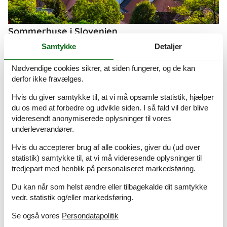
Sommerhuse i Slovenien
Slovenien er landet for alle, der kan lide at være aktiv og gå på
Samtykke
Detaljer
opdagelse. Et frodigt og grønt land med et meget afvekslende
landskab lige fra badestrande til bjerge, store skove og
Nødvendige cookies sikrer, at siden fungerer, og de kan
vinmarker. Besøg de underjordiske grotter, hvor hulebjørnene
derfor ikke fravælges.
boede, og lad jer betage af smukke kirker og slotte.
Hvis du giver samtykke til, at vi må opsamle statistik, hjælper
Om
Oslo
du os med at forbedre og udvikle siden. I så fald vil der blive
videresendt anonymiserede oplysninger til vores
underleverandører.
Hvis du accepterer brug af alle cookies, giver du (ud over
statistik) samtykke til, at vi må videresende oplysninger til
tredjepart med henblik på personaliseret markedsføring.
Du kan når som helst ændre eller tilbagekalde dit samtykke
vedr. statistik og/eller markedsføring.
Se også vores
Persondatapolitik