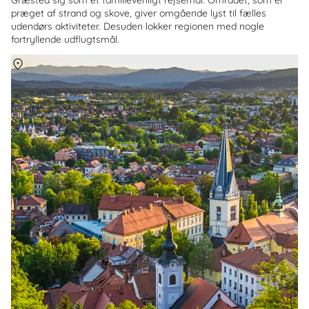
præget af strand og skove, giver omgående lyst til fælles
udendørs aktiviteter. Desuden lokker regionen med nogle
fortryllende udflugtsmål.
Om
Slovenien