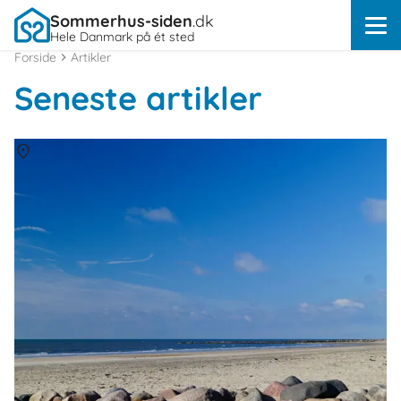
Sommerhus-siden
.dk
Hele Danmark på ét sted
Forside
Artikler
Seneste artikler
Om
Hvidbjerg Strand