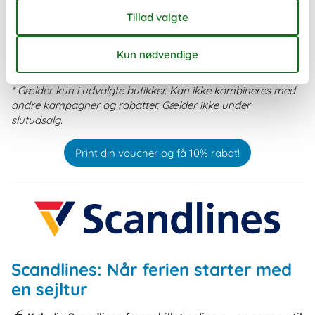
alt sammen med rabatter på mellem 30% og 70%. Et oplagt
sted til en afslappende shoppingtur under åben himmel tæt
på Barcelona.
Hent deres voucher, vis den ved
informationsskranken og få
yderligere 10% rabat
*
(reklame).
* Gælder kun i udvalgte butikker. Kan ikke kombineres med
andre kampagner og rabatter. Gælder ikke under
slutudsalg.
Print din voucher og få 10% rabat!
Scandlines: Når ferien starter med
en sejltur