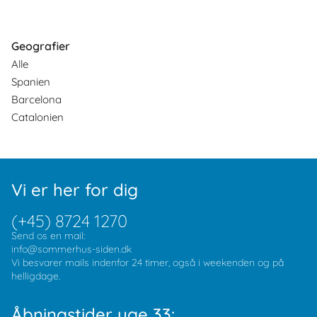
Geografier
Alle
Spanien
Barcelona
Catalonien
Vi er her for dig
(+45) 8724 1270
Send os en mail:
info@sommerhus-siden.dk
Vi besvarer mails indenfor 24 timer, også i weekenden og på
helligdage.
Åbningstider uge 33: