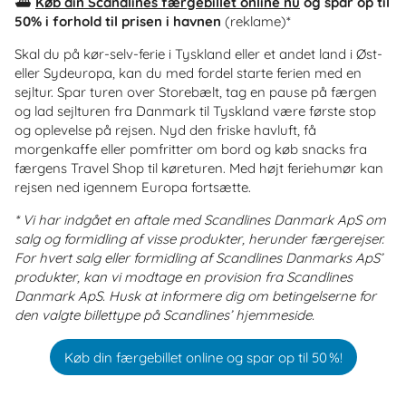
⛴️
Køb din Scandlines færgebillet online nu
og spar op til
50% i forhold til prisen i havnen
(reklame)*
Skal du på kør-selv-ferie i Tyskland eller et andet land i Øst-
eller Sydeuropa, kan du med fordel starte ferien med en
sejltur. Spar turen over Storebælt, tag en pause på færgen
og lad sejlturen fra Danmark til Tyskland være første stop
og oplevelse på rejsen. Nyd den friske havluft, få
morgenkaffe eller pomfritter om bord og køb snacks fra
færgens Travel Shop til køreturen. Med højt feriehumør kan
rejsen ned igennem Europa fortsætte.
* Vi har indgået en aftale med Scandlines Danmark ApS om
salg og formidling af visse produkter, herunder færgerejser.
For hvert salg eller formidling af Scandlines Danmarks ApS’
produkter, kan vi modtage en provision fra Scandlines
Danmark ApS. Husk at informere dig om betingelserne for
den valgte billettype på Scandlines’ hjemmeside.
Køb din færgebillet online og spar op til 50 %!