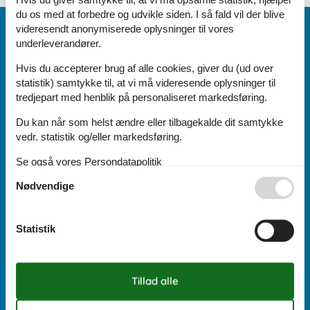
du os med at forbedre og udvikle siden. I så fald vil der blive
videresendt anonymiserede oplysninger til vores
Vi er her for dig
underleverandører.
(+45) 8724 1270
Hvis du accepterer brug af alle cookies, giver du (ud over
Send os en mail:
statistik) samtykke til, at vi må videresende oplysninger til
info@sommerhus-siden.dk
tredjepart med henblik på personaliseret markedsføring.
Vi besvarer mails indenfor 24 timer, også i weekenden og på
helligdage.
Du kan når som helst ændre eller tilbagekalde dit samtykke
vedr. statistik og/eller markedsføring.
Åbningstider uge 32:
Se også vores
Persondatapolitik
Nødvendige
Mandag:
10:00
-
16:00
Tirsdag:
10:00
-
16:00
Onsdag:
10:00
-
16:00
Statistik
Torsdag:
10:00
-
16:00
Fredag:
10:00
-
16:00
Lørdag:
Lukket
Søndag:
Lukket