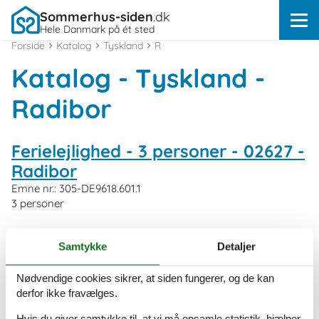
Sommerhus-siden
.dk
Hele Danmark på ét sted
Forside
Katalog
Tyskland
R
Katalog - Tyskland -
Radibor
Ferielejlighed - 3 personer - 02627 -
Radibor
Emne nr.:
305-DE9618.601.1
3 personer
Ferielejlighed - 8 personer - Josef-
Samtykke
Detaljer
Noack-Straße - 02627 - Radibor
Nødvendige cookies sikrer, at siden fungerer, og de kan
Emne nr.:
540-166384-131779
derfor ikke fravælges.
8 personer
Hvis du giver samtykke til, at vi må opsamle statistik, hjælper