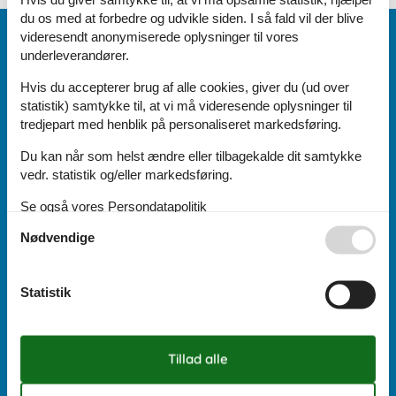
du os med at forbedre og udvikle siden. I så fald vil der blive
videresendt anonymiserede oplysninger til vores
Vi er her for dig
underleverandører.
(+45) 8724 1270
Hvis du accepterer brug af alle cookies, giver du (ud over
Send os en mail:
statistik) samtykke til, at vi må videresende oplysninger til
info@sommerhus-siden.dk
tredjepart med henblik på personaliseret markedsføring.
Vi besvarer mails indenfor 24 timer, også i weekenden og på
helligdage.
Du kan når som helst ændre eller tilbagekalde dit samtykke
vedr. statistik og/eller markedsføring.
Åbningstider uge 33:
Se også vores
Persondatapolitik
Nødvendige
Mandag:
10:00
-
16:00
Tirsdag:
10:00
-
16:00
Onsdag:
10:00
-
16:00
Statistik
Torsdag:
10:00
-
16:00
Fredag:
10:00
-
16:00
Lørdag:
Lukket
Søndag:
Lukket