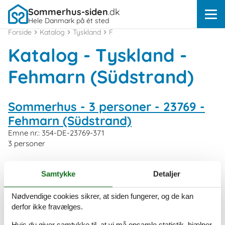
Sommerhus-siden
.dk
Hele Danmark på ét sted
Forside
Katalog
Tyskland
F
Katalog - Tyskland -
Fehmarn (Südstrand)
Sommerhus - 3 personer - 23769 -
Fehmarn (Südstrand)
Emne nr.:
354-DE-23769-371
3 personer
Sommerhus - 2 personer - 23769 -
Samtykke
Detaljer
Fehmarn (Südstrand)
Nødvendige cookies sikrer, at siden fungerer, og de kan
Emne nr.:
354-DE-23769-370
derfor ikke fravælges.
2 personer
Hvis du giver samtykke til, at vi må opsamle statistik, hjælper