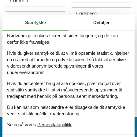
Cammin
Carlsberg
Campen
Samtykke
Detaljer
Carlsfeld
Campen Krummhörn
Nødvendige cookies sikrer, at siden fungerer, og de kan
derfor ikke fravælges.
Carolienesiel
Cappel - Neufeld
Hvis du giver samtykke til, at vi må opsamle statistik, hjælper
du os med at forbedre og udvikle siden. I så fald vil der blive
Carolinensiel
videresendt anonymiserede oplysninger til vores
Cappel-Neufeld
underleverandører.
Carolinensiel-Harlesiel
Hvis du accepterer brug af alle cookies, giver du (ud over
statistik) samtykke til, at vi må videresende oplysninger til
tredjepart med henblik på personaliseret markedsføring.
1
2
3
4
>
>>
Du kan når som helst ændre eller tilbagekalde dit samtykke
vedr. statistik og/eller markedsføring.
Se også vores
Persondatapolitik
Vi er her for dig