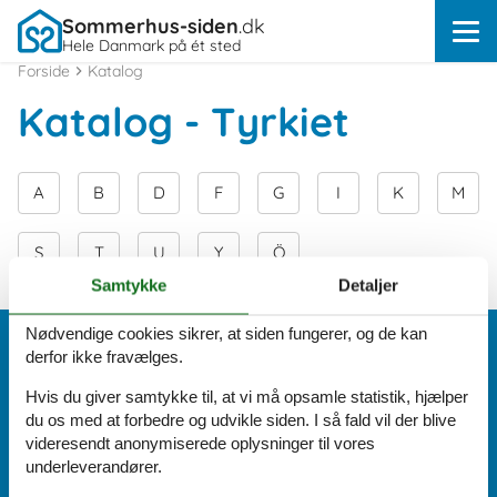
Sommerhus-siden
.dk
Hele Danmark på ét sted
Forside
Katalog
Katalog - Tyrkiet
A
B
D
F
G
I
K
M
S
T
U
Y
Ö
Samtykke
Detaljer
Nødvendige cookies sikrer, at siden fungerer, og de kan
Vi er her for dig
derfor ikke fravælges.
Hvis du giver samtykke til, at vi må opsamle statistik, hjælper
(+45) 8724 1270
du os med at forbedre og udvikle siden. I så fald vil der blive
Send os en mail:
videresendt anonymiserede oplysninger til vores
info@sommerhus-siden.dk
underleverandører.
Vi besvarer mails indenfor 24 timer, også i weekenden og på
helligdage.