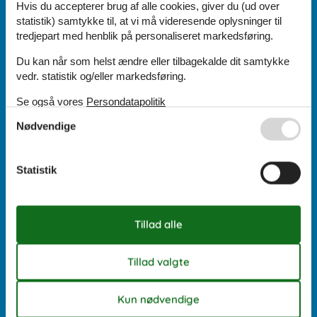
Hvis du accepterer brug af alle cookies, giver du (ud over
statistik) samtykke til, at vi må videresende oplysninger til
Åbningstider uge 32:
tredjepart med henblik på personaliseret markedsføring.
Du kan når som helst ændre eller tilbagekalde dit samtykke
Mandag:
10:00
-
16:00
vedr. statistik og/eller markedsføring.
Tirsdag:
10:00
-
16:00
Onsdag:
10:00
-
16:00
Se også vores
Persondatapolitik
Torsdag:
10:00
-
16:00
Fredag:
10:00
-
16:00
Nødvendige
Lørdag:
Lukket
Søndag:
Lukket
Statistik
Cookies
Kontakt
Persondatapolitik
Nyhedsbrev
Gavekort
FAQ
Om os