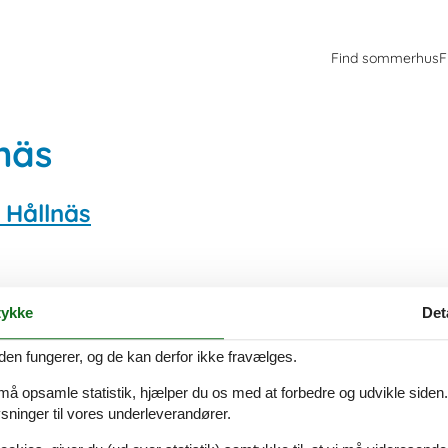
Find sommerhus
F
näs
 Hållnäs
ykke
Det
den fungerer, og de kan derfor ikke fravælges.
 må opsamle statistik, hjælper du os med at forbedre og udvikle siden. I
ninger til vores underleverandører.