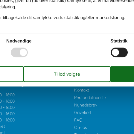
ookies, giver du (ud over statistik) samtykke til, at vi må videresende
dsføring.
 tilbagekalde dit samtykke vedr. statistik og/eller markedsføring.
Nødvendige
Statistik
ider uge 32:
Cookies
Kontakt
0
-
16:00
Persondatapolitik
0
-
16:00
Nyhedsbrev
0
-
16:00
Gavekort
0
-
16:00
0
-
16:00
FAQ
ket
Om os
ket