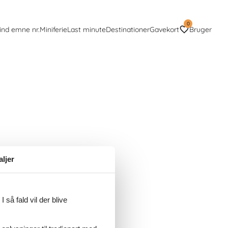
0
ind emne nr.
Miniferie
Last minute
Destinationer
Gavekort
Bruger
aljer
 så fald vil der blive