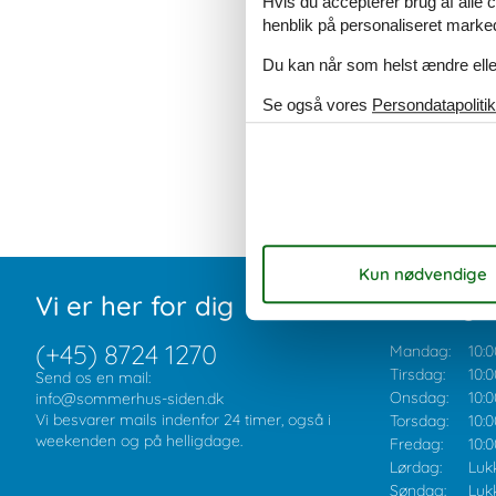
Hvis du accepterer brug af alle c
henblik på personaliseret marke
Du kan når som helst ændre eller
Se også vores
Persondatapolitik
Vi er her for dig
Åbningst
(+45) 8724 1270
Mandag:
10:0
Tirsdag:
10:0
Send os en mail:
Onsdag:
10:0
info@sommerhus-siden.dk
Vi besvarer mails indenfor 24 timer, også i
Torsdag:
10:0
weekenden og på helligdage.
Fredag:
10:0
Lørdag:
Luk
Søndag:
Luk