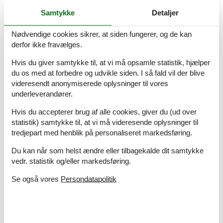
Have
Idylic
Samtykke
Detaljer
Ikke rygere
Indtast objekt
Nødvendige cookies sikrer, at siden fungerer, og de kan
derfor ikke fravælges.
Ingen kæledyr tilladt
Komfur
Hvis du giver samtykke til, at vi må opsamle statistik, hjælper
Køleskab
du os med at forbedre og udvikle siden. I så fald vil der blive
Mikroovn
videresendt anonymiserede oplysninger til vores
Nordic walking
underleverandører.
Opvaskemaskine
Ovn
Hvis du accepterer brug af alle cookies, giver du (ud over
Parkering
statistik) samtykke til, at vi må videresende oplysninger til
Pejs
tredjepart med henblik på personaliseret markedsføring.
Radiator
Du kan når som helst ændre eller tilbagekalde dit samtykke
Røgalarm
vedr. statistik og/eller markedsføring.
Sauna
Søudsigt
Se også vores
Persondatapolitik
Terrasse
TV
Tv International
Vandreture