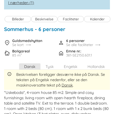
I nærheden (1)
Billeder
Beskrivelse
Faciliteter
Kalender
Sommerhus - 6 personer
 - Guldsmedshytta
 - 71394
Guldsmedshyttan
6 personer
Se kort
Se alle faciliteter
Boligareal
Emne nr.:
85 m²
381-SE2150.601.1
Dansk
Tysk
Engelsk
Hollandsk
Beskrivelsen foreligger desværre ikke på Dansk. Se
teksten på Engelsk nedenfor, eller se den
maskinoversatte tekst på
Dansk
.
"Uskeboda", 4-room house 85 m2. Simple and cosy
furnishings: living room with open-hearth fireplace, dining
table and satellite TV. Exit to the terrace. 1 double bedroom.
1 room with 2 beds (80 cm). 1 room with 1 x 2 bunk beds (80
cm). Open kitchen (3 hot plates, oven, dishwasher,