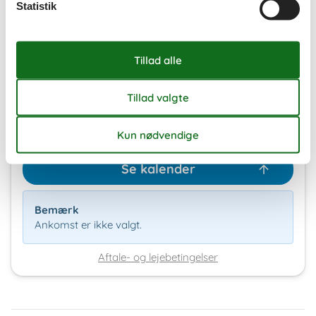
Statistik
Eksterne anmeldelser
4,4
7 overnatninger
Fra
DKK
4.614,-
Inkl. forsikring
Se kalender
Bemærk
Ankomst er ikke valgt.
Aftale- og lejebetingelser