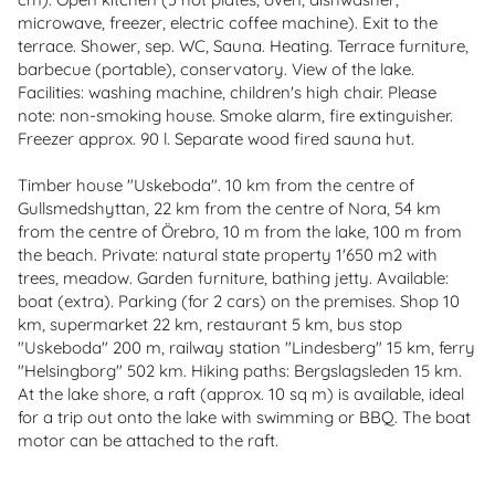
microwave, freezer, electric coffee machine). Exit to the
terrace. Shower, sep. WC, Sauna. Heating. Terrace furniture,
barbecue (portable), conservatory. View of the lake.
Facilities: washing machine, children's high chair. Please
note: non-smoking house. Smoke alarm, fire extinguisher.
Freezer approx. 90 l. Separate wood fired sauna hut.
Timber house "Uskeboda". 10 km from the centre of
Gullsmedshyttan, 22 km from the centre of Nora, 54 km
from the centre of Örebro, 10 m from the lake, 100 m from
the beach. Private: natural state property 1'650 m2 with
trees, meadow. Garden furniture, bathing jetty. Available:
boat (extra). Parking (for 2 cars) on the premises. Shop 10
km, supermarket 22 km, restaurant 5 km, bus stop
"Uskeboda" 200 m, railway station "Lindesberg" 15 km, ferry
"Helsingborg" 502 km. Hiking paths: Bergslagsleden 15 km.
At the lake shore, a raft (approx. 10 sq m) is available, ideal
for a trip out onto the lake with swimming or BBQ. The boat
motor can be attached to the raft.