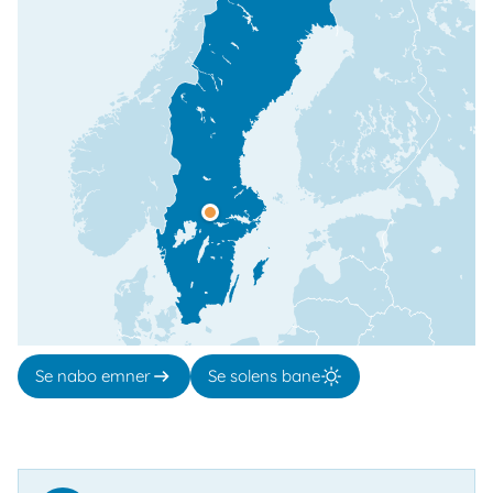
Se nabo emner
Se solens bane