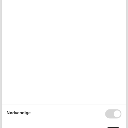
34
17
18
19
20
21
22
23
35
24
25
26
27
28
29
30
36
31
september 2026
ma
ti
on
to
fr
lø
sø
36
1
2
3
4
5
6
37
7
8
9
10
11
12
13
38
14
15
16
17
18
19
20
39
21
22
23
24
25
26
27
40
28
29
30
41
Nødvendige
Ledig
Optaget
Ankomst mulig
Varighed