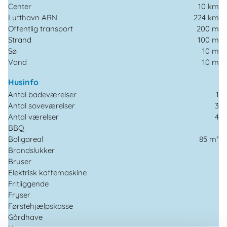
Center
10 km
Lufthavn ARN
224 km
Offentlig transport
200 m
Strand
100 m
Sø
10 m
Vand
10 m
Husinfo
Antal badeværelser
1
Antal soveværelser
3
Antal værelser
4
BBQ
Boligareal
85 m²
Brandslukker
Bruser
Elektrisk kaffemaskine
Fritliggende
Fryser
Førstehjælpskasse
Gårdhave