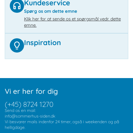
Kundeservice
Spørg os om dette emne
Klik her for at sende os et spørgsmål vedr. dette
emne.
Inspiration
Vi er her for dig
(+45) 8724 1270
Send os en mail:
info@sommerhus-siden.dk
Vi besvarer mails indenfor 24 timer, også i weekenden og på
helligdage.