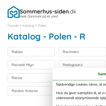
Sommerhus-siden
.dk
Hele Danmark på ét sted
Forside
Katalog
Polen
Katalog - Polen - R
Rabiaz
Racimierz
Raciaski Mlyn
Radogoszcz
Samt
Raciaz
Radun-Kolano
Nødvendige cookies sikrer, at si
Racibór Kolonia
Radzanek
Hvis du giver samtykke til, at vi
videresendt anonymiserede oplys