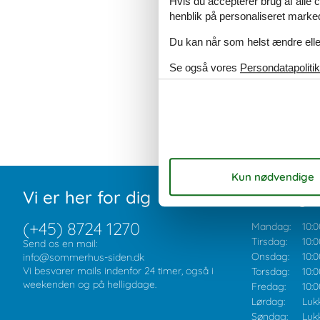
Hvis du accepterer brug af alle c
henblik på personaliseret marke
Du kan når som helst ændre eller
Se også vores
Persondatapolitik
Vi er her for dig
Åbningst
(+45) 8724 1270
Mandag:
10:0
Tirsdag:
10:0
Send os en mail:
Onsdag:
10:0
info@sommerhus-siden.dk
Vi besvarer mails indenfor 24 timer, også i
Torsdag:
10:0
weekenden og på helligdage.
Fredag:
10:0
Lørdag:
Luk
Søndag:
Luk