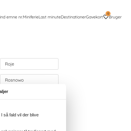
0
ind emne nr.
Miniferie
Last minute
Destinationer
Gavekort
Bruger
Roje
Rosnowo
aljer
Rowy
Rózansko
 så fald vil der blive