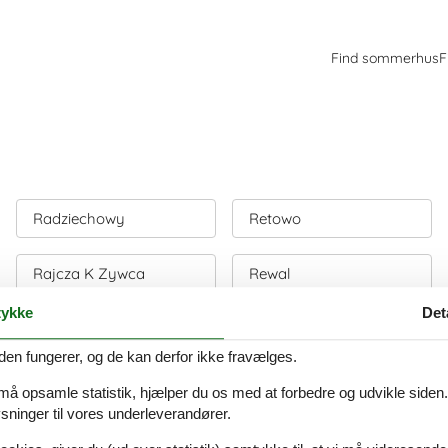
Find sommerhus
F
Radziechowy
Retowo
Rajcza K Zywca
Rewal
ykke
Det
Raków
Robun
den fungerer, og de kan derfor ikke fravælges.
Rekowo
Rogowo
 må opsamle statistik, hjælper du os med at forbedre og udvikle siden. I
ninger til vores underleverandører.