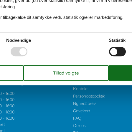
ookies, giver du (ud over statistik) samtykke til, at vi må videresende
1
2
>
>>
dsføring.
 tilbagekalde dit samtykke vedr. statistik og/eller markedsføring.
Nødvendige
Statistik
ider uge 33:
Cookies
Kontakt
0
-
16:00
Persondatapolitik
0
-
16:00
Nyhedsbrev
0
-
16:00
Gavekort
0
-
16:00
0
-
16:00
FAQ
ket
Om os
ket