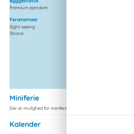
Byggestatus
Køkken
Premium ejendom
Køkkengrej
Køkkenudstyr
Ferietemaer
Køleskab
Sight-seeing
Noget særligt
Strand
Sengetøj
Spisebord
Varmt vand
Miniferie
Der er mulighed for miniferie hele året.
Kalender