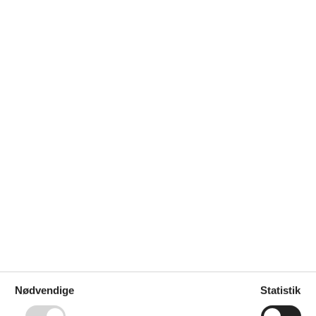
Sanitet / Vask
Bruser
Håndvask
Toilet
Type
Husbåd
Værelsesudstyr
Spisebord
Nødvendige
Statistik