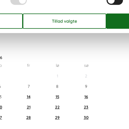
26
o
fr
lø
sø
1
2
6
7
8
9
3
14
15
16
0
21
22
23
7
28
29
30