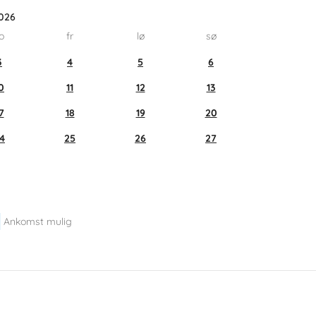
026
o
fr
lø
sø
3
4
5
6
0
11
12
13
7
18
19
20
4
25
26
27
Ankomst mulig