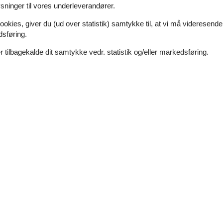
Afstand indkøb
250 m
ninger til vores underleverandører.
Ja
50 m
ookies, giver du (ud over statistik) samtykke til, at vi må videresende
dsføring.
 tilbagekalde dit samtykke vedr. statistik og/eller markedsføring.
Hvilken af følgende
beskriver bedst...
Strand
Waterfront
Køkkenudstyr
Elkedel
on
Kogende vandhane
30 m²
Komfur
2 kogeplader, gas
Køleskab - Fryser
ghed
Rundt om huset
Havemøbler
Terrasse