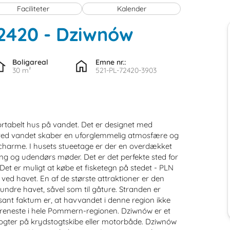
Faciliteter
Kalender
72420
 - Dziwnów
Boligareal
Emne nr.:
30 m²
521-PL-72420-3903
omfortabelt hus på vandet. Det er designet med
 ved vandet skaber en uforglemmelig atmosfære og
charme. I husets stueetage er der en overdækket
ing og udendørs møder. Det er det perfekte sted for
et er muligt at købe et fisketegn på stedet - PLN
ed havet. En af de største attraktioner er den
undre havet, såvel som til gåture. Stranden er
sant faktum er, at havvandet i denne region ikke
t reneste i hele Pommern-regionen. Dziwnów er et
dstogter på krydstogtskibe eller motorbåde. Dziwnów