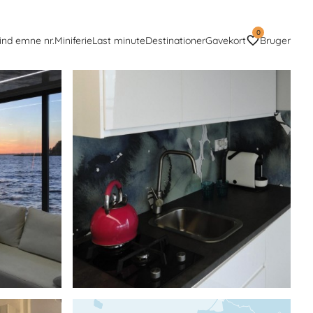
0
ind emne nr.
Miniferie
Last minute
Destinationer
Gavekort
Bruger