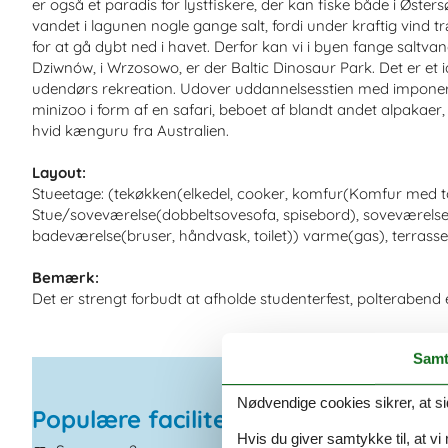
er også et paradis for lystfiskere, der kan fiske både i Øste
vandet i lagunen nogle gange salt, fordi under kraftig vind 
for at gå dybt ned i havet. Derfor kan vi i byen fange saltvan
Dziwnów, i Wrzosowo, er der Baltic Dinosaur Park. Det er et id
udendørs rekreation. Udover uddannelsesstien med imponere
minizoo i form af en safari, beboet af blandt andet alpakaer
hvid kænguru fra Australien.
Layout:
Stueetage: (tekøkken(elkedel, cooker, komfur(Komfur med to
Stue/soveværelse(dobbeltsovesofa, spisebord), soveværelse
badeværelse(bruser, håndvask, toilet)) varme(gas), terrass
Bemærk:
Det er strengt forbudt at afholde studenterfest, polterabend e
Samt
Nødvendige cookies sikrer, at si
Populære faciliteter
Hvis du giver samtykke til, at vi