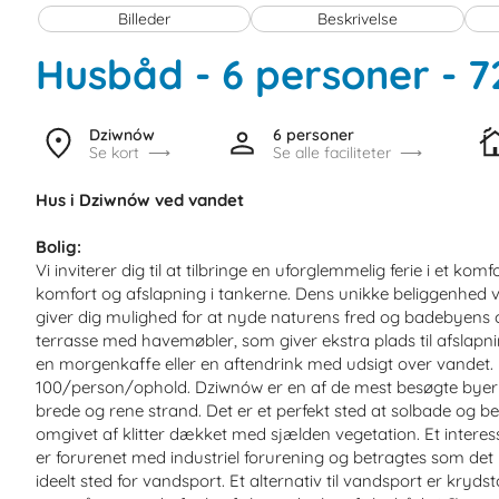
Billeder
Beskrivelse
Husbåd - 6 personer
 - 
Dziwnów
6 personer
Se kort
Se alle faciliteter
Hus i Dziwnów ved vandet
Bolig:
Vi inviterer dig til at tilbringe en uforglemmelig ferie i et k
komfort og afslapning i tankerne. Dens unikke beliggenhed
giver dig mulighed for at nyde naturens fred og badebyens 
terrasse med havemøbler, som giver ekstra plads til afslapn
en morgenkaffe eller en aftendrink med udsigt over vandet. D
100/person/ophold. Dziwnów er en af de mest besøgte byer v
brede og rene strand. Det er et perfekt sted at solbade og be
omgivet af klitter dækket med sjælden vegetation. Et interes
er forurenet med industriel forurening og betragtes som de
ideelt sted for vandsport. Et alternativ til vandsport er kry