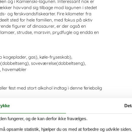
rsøen og i Kamienski-lagunen. Interessant nok er
trækker havvand sig tilbage mod lagunen i stedet
ds- og ferskvandsfiskearter. Fire kilometer fra
eelt sted for hele familien, med fokus på aktiv
nde figurer af dinosaurer, er der også en
, lamaer, strudse, marsvin, prydfugle og endda en
 kogeplader, gas), køle-fryseskab),
(dobbeltseng), soveværelse(dobbeltseng),
e, havemøbler
ller fest med stort alkohol indtag i denne feriebolig
ykke
Det
den fungerer, og de kan derfor ikke fravælges.
 må opsamle statistik, hjælper du os med at forbedre og udvikle siden. I