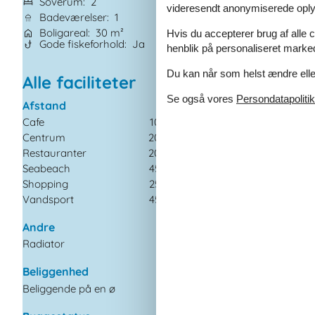
Soverum
2
Husdyr
1
videresendt anonymiserede oplys
Badeværelser
1
Tilbyder miniferie
Boligareal
30 m²
Afstand vand
4
Hvis du accepterer brug af alle c
Gode fiskeforhold
Ja
Ikkeryger
Ja
henblik på personaliseret marke
Du kan når som helst ændre eller
Alle faciliteter
Se også vores
Persondatapolitik
Afstand
Fritids aktiviteter
Cafe
100 m
Cykling
Centrum
200 m
Fiskeri
Restauranter
200 m
Gåture
Seabeach
450 m
Strand
Shopping
250 m
Generel Informati
Vandsport
450 m
Boligareal
Andre
Fade og Sølvtøj
Radiator
Gas
Fiskerhus
Håndklæder til rådi
Beliggenhed
Ikkeryger
Beliggende på en ø
Kedel
Kæledyrsvenlig