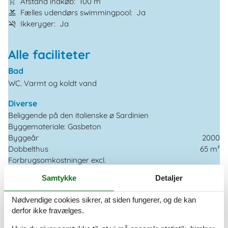
Afstand indkøb
100 m
Fælles udendørs swimmingpool
Ja
Ikkeryger
Ja
Alle faciliteter
Bad
WC. Varmt og koldt vand
Diverse
Beliggende på den italienske ø Sardinien
Byggemateriale: Gasbeton
Byggeår
2000
Dobbelthus
65 m²
Forbrugsomkostninger excl.
Ikke isoleret
Samtykke
Detaljer
Kæledyr Nej
Registrering, Licens
Nødvendige cookies sikrer, at siden fungerer, og de kan
Renoveret
2007
derfor ikke fravælges.
El artikler