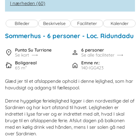
I nærheden (60)
Billeder
Beskrivelse
Faciliteter
Kalender
Sommerhus - 6 personer
 - 
Loc. Ridundadu s
Punta Su Turrione
6 personer
Se kort
Se alle faciliteter
Boligareal
Emne nr.:
65 m²
140-IGG423
Glæd jer til et afslappende ophold i denne lejlighed, som har
havudsigt og adgang til fællespool.
Denne hyggelige ferielejlighed ligger i den nordvestlige del af
Sardinien og har kort afstand til havet. Lejligheden er
indrettet i lyse farver og er indrettet med alt, hvad I skal
bruge til en afslappende ferie. Afslut dagen på balkonen
med en kølig drink ved hånden, mens I ser solen gå ned
over Sardinien.