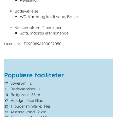
Køjeseng
Badeværelse
WC. Varmt og koldt vand, Bruser
Køkken-alrum, 2 personer
Sofa, madras eller lignende
Licens nr.: IT090089A1000F2050
Populære faciliteter
Soverum
2
Badeværelser
1
Boligareal
65 m²
Husdyr
Ikke tilladt
Tilbyder miniferie
Nej
Afstand vand
2 km