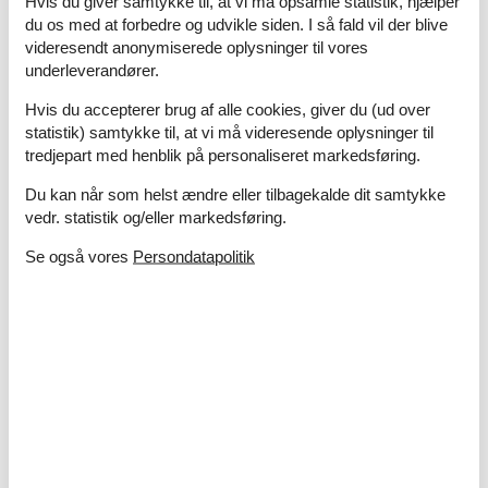
Hvis du giver samtykke til, at vi må opsamle statistik, hjælper
1 TV
du os med at forbedre og udvikle siden. I så fald vil der blive
videresendt anonymiserede oplysninger til vores
I nærheden
underleverandører.
Afs. til nærmeste vand/badning
2 km
Hvis du accepterer brug af alle cookies, giver du (ud over
Afstand lufthavn GRS
40 km
statistik) samtykke til, at vi må videresende oplysninger til
Afstand til indkøb
100 m
tredjepart med henblik på personaliseret markedsføring.
Nærmeste beboelse
5 m
Nærmeste by
5 km
Du kan når som helst ændre eller tilbagekalde dit samtykke
Nærmeste restaurant
100 m
vedr. statistik og/eller markedsføring.
Koncepter
Se også vores
Persondatapolitik
Røgfrit hus
Tæt på havet
Køkken
Tekøkkenet har v/k vand
Udendørs
Gratis p-plads i nærheden
Havemøbler