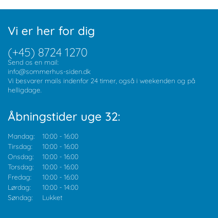
Vi er her for dig
(+45) 8724 1270
Send os en mail:
info@sommerhus-siden.dk
Vi besvarer mails indenfor 24 timer, også i weekenden og på
helligdage.
Åbningstider uge 32:
Mandag:
10:00
-
16:00
Tirsdag:
10:00
-
16:00
Onsdag:
10:00
-
16:00
Torsdag:
10:00
-
16:00
Fredag:
10:00
-
16:00
Lørdag:
10:00
-
14:00
Søndag:
Lukket