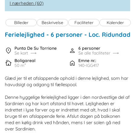
I nærheden (60)
Billeder
Beskrivelse
Faciliteter
Kalender
Ferielejlighed - 6 personer
 - 
Loc. Ridundadu
Punta De Su Torrione
6 personer
Se kort
Se alle faciliteter
Boligareal
Emne nr.:
50 m²
140-IGG417
Glæd jer til et afslappende ophold i denne lejlighed, som har
havudsigt og adgang til fællespool.
Denne hyggelige ferielejlighed ligger i den nordvestlige del af
Sardinien og har kort afstand til havet. Lejligheden er
indrettet i lyse farver og er indrettet med alt, hvad I skal
bruge til en afslappende ferie. Afslut dagen på balkonen
med en kølig drink ved hånden, mens I ser solen gå ned
over Sardinien.