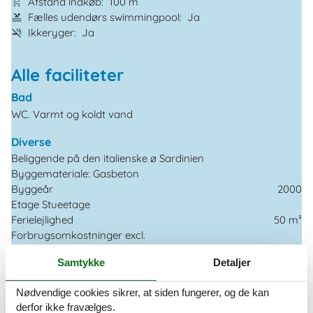
Afstand indkøb
100 m
Fælles udendørs swimmingpool
Ja
Ikkeryger
Ja
Alle faciliteter
Bad
WC. Varmt og koldt vand
Diverse
Beliggende på den italienske ø Sardinien
Byggemateriale: Gasbeton
Byggeår
2000
Etage Stueetage
Ferielejlighed
50 m²
Forbrugsomkostninger excl.
Ikke isoleret
Samtykke
Detaljer
Kæledyr Nej
Registrering, Licens
Nødvendige cookies sikrer, at siden fungerer, og de kan
Renoveret
2007
derfor ikke fravælges.