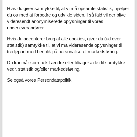
El artikler
Hvis du giver samtykke til, at vi må opsamle statistik, hjælper
1 TV
du os med at forbedre og udvikle siden. I så fald vil der blive
videresendt anonymiserede oplysninger til vores
I nærheden
underleverandører.
Afs. til nærmeste vand/badning
2 km
Afstand lufthavn GRS
40 km
Hvis du accepterer brug af alle cookies, giver du (ud over
Afstand til indkøb
100 m
statistik) samtykke til, at vi må videresende oplysninger til
Nærmeste beboelse
5 m
tredjepart med henblik på personaliseret markedsføring.
Nærmeste by
5 km
Du kan når som helst ændre eller tilbagekalde dit samtykke
Nærmeste restaurant
100 m
vedr. statistik og/eller markedsføring.
Koncepter
Se også vores
Persondatapolitik
Røgfrit hus
Tæt på havet
Køkken
El-komfur
2 kogeplader
Køleskab
Tekøkkenet har v/k vand
Udendørs