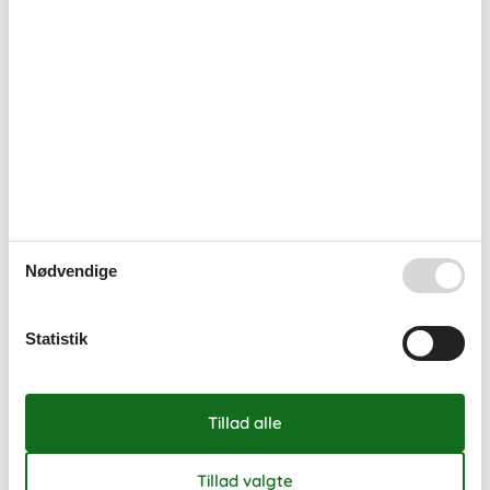
32
3
4
5
6
7
8
9
33
10
11
12
13
14
15
16
34
17
18
19
20
21
22
23
35
24
25
26
27
28
29
30
36
31
september 2026
ma
ti
on
to
fr
lø
sø
Nødvendige
36
1
2
3
4
5
6
37
7
8
9
10
11
12
13
Statistik
38
14
15
16
17
18
19
20
39
21
22
23
24
25
26
27
40
28
29
30
41