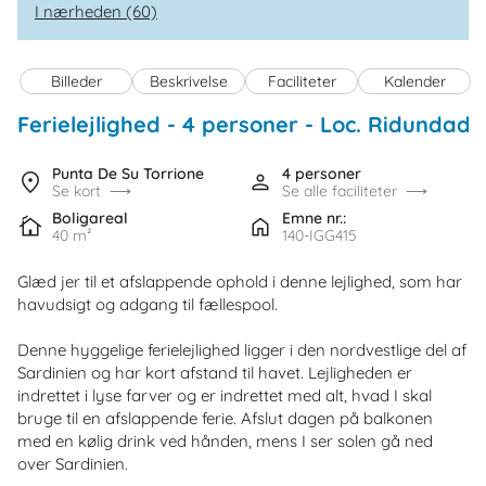
I nærheden (60)
Billeder
Beskrivelse
Faciliteter
Kalender
Ferielejlighed - 4 personer
 - 
Loc. Ridundadu
Punta De Su Torrione
4 personer
Se kort
Se alle faciliteter
Boligareal
Emne nr.:
40 m²
140-IGG415
Glæd jer til et afslappende ophold i denne lejlighed, som har
havudsigt og adgang til fællespool.
Denne hyggelige ferielejlighed ligger i den nordvestlige del af
Sardinien og har kort afstand til havet. Lejligheden er
indrettet i lyse farver og er indrettet med alt, hvad I skal
bruge til en afslappende ferie. Afslut dagen på balkonen
med en kølig drink ved hånden, mens I ser solen gå ned
over Sardinien.