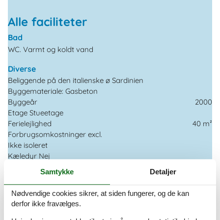
Alle faciliteter
Bad
WC. Varmt og koldt vand
Diverse
Beliggende på den italienske ø Sardinien
Byggemateriale: Gasbeton
Byggeår
2000
Etage Stueetage
Ferielejlighed
40 m²
Forbrugsomkostninger excl.
Ikke isoleret
Kæledyr Nej
Registrering, Licens
Samtykke
Detaljer
Renoveret
2007
Nødvendige cookies sikrer, at siden fungerer, og de kan
El artikler
derfor ikke fravælges.
1 TV