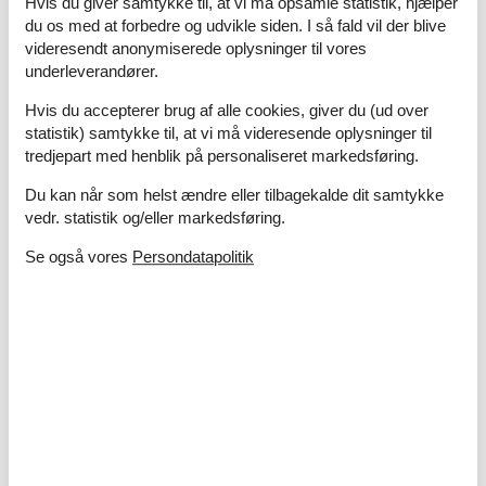
Hvis du giver samtykke til, at vi må opsamle statistik, hjælper
I nærheden
du os med at forbedre og udvikle siden. I så fald vil der blive
Afs. til nærmeste vand/badning
2 km
videresendt anonymiserede oplysninger til vores
Afstand lufthavn GRS
40 km
underleverandører.
Afstand til indkøb
100 m
Hvis du accepterer brug af alle cookies, giver du (ud over
Nærmeste beboelse
5 m
statistik) samtykke til, at vi må videresende oplysninger til
Nærmeste by
5 km
tredjepart med henblik på personaliseret markedsføring.
Nærmeste restaurant
100 m
Du kan når som helst ændre eller tilbagekalde dit samtykke
Koncepter
vedr. statistik og/eller markedsføring.
Røgfrit hus
Tæt på havet
Se også vores
Persondatapolitik
Køkken
El-komfur
2 kogeplader
Køleskab
Tekøkkenet har v/k vand
Udendørs
Gratis p-plads i nærheden
Havemøbler