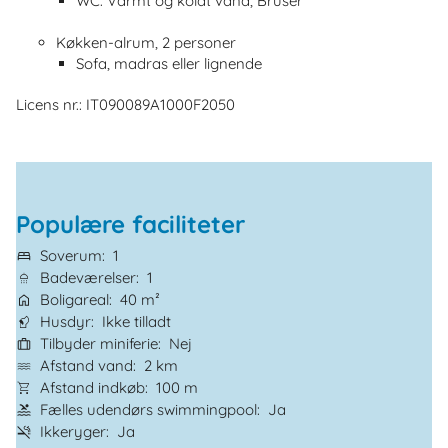
WC. Varmt og koldt vand, Bruser
Køkken-alrum, 2 personer
Sofa, madras eller lignende
Licens nr.: IT090089A1000F2050
Populære faciliteter
Soverum
1
Badeværelser
1
Boligareal
40 m²
Husdyr
Ikke tilladt
Tilbyder miniferie
Nej
Afstand vand
2 km
Afstand indkøb
100 m
Fælles udendørs swimmingpool
Ja
Ikkeryger
Ja