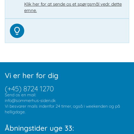
Klik her for at sende os et spørgsmål vedr. dette
emne.
Vi er her for dig
(+45) 8724 1270
Send os en mail:
info@sommerhus-siden.dk
Vi besvarer mails indenfor 24 timer, også i weekenden og på
helligdage.
Åbningstider uge 33: