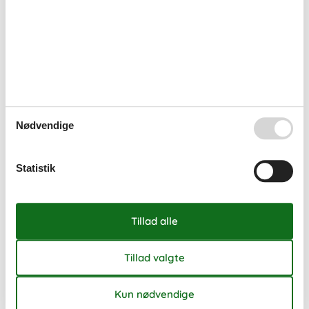
oktober 2026
ma
ti
on
to
fr
lø
sø
40
1
2
3
4
41
5
6
7
8
9
10
11
42
12
13
14
15
16
17
18
Nødvendige
43
19
20
21
22
23
24
25
44
26
27
28
29
30
31
Statistik
45
Ledig
Optaget
Ankomst mulig
Varighed