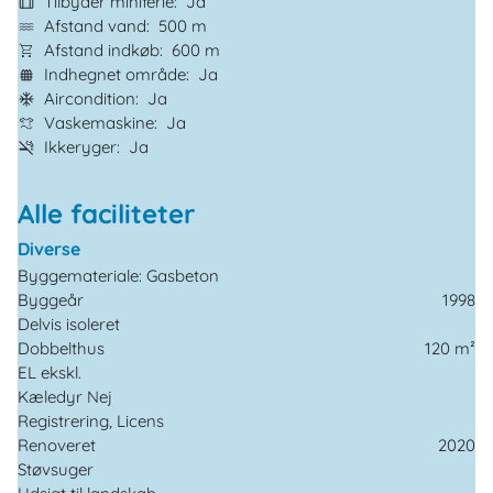
Tilbyder miniferie
Ja
Afstand vand
500 m
Afstand indkøb
600 m
Indhegnet område
Ja
Aircondition
Ja
Vaskemaskine
Ja
Ikkeryger
Ja
Alle faciliteter
Diverse
Byggemateriale: Gasbeton
Byggeår
1998
Delvis isoleret
Dobbelthus
120 m²
EL ekskl.
Kæledyr Nej
Registrering, Licens
Renoveret
2020
Støvsuger