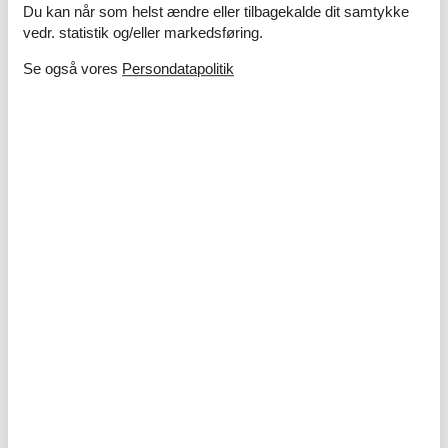
Du kan når som helst ændre eller tilbagekalde dit samtykke
Køkken
vedr. statistik og/eller markedsføring.
Emhætte
Gas/elkomfur
4 kogeplader
Se også vores
Persondatapolitik
Kaffemaskine
Køkkenet har v/k vand
Køleskab
Mikroovn
Udendørs
Anlagt have
200 m²
Gratis carport på grunden
Grill
Havemøbler
Muret grill
Privat indhegnet have
Miniferie