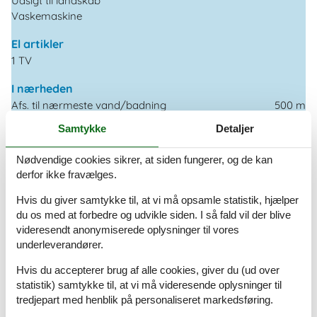
Udsigt til landskab
Vaskemaskine
El artikler
1 TV
I nærheden
Afs. til nærmeste vand/badning
500 m
Afstand lufthavn GRS
49 km
Samtykke
Detaljer
Afstand til indkøb
600 m
Nærmeste beboelse
10 m
Nødvendige cookies sikrer, at siden fungerer, og de kan
Nærmeste by
600 m
derfor ikke fravælges.
Nærmeste restaurant
200 m
Hvis du giver samtykke til, at vi må opsamle statistik, hjælper
Indendørs
du os med at forbedre og udvikle siden. I så fald vil der blive
Aircondition
videresendt anonymiserede oplysninger til vores
Ventilator
2
underleverandører.
Hvis du accepterer brug af alle cookies, giver du (ud over
Koncepter
statistik) samtykke til, at vi må videresende oplysninger til
Røgfrit hus
tredjepart med henblik på personaliseret markedsføring.
Tæt på havet