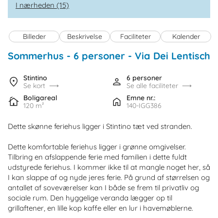
I nærheden (15)
Billeder
Beskrivelse
Faciliteter
Kalender
Sommerhus - 6 personer
 - 
Via Dei Lentischi
 
 
Stintino
6 personer
Se kort
Se alle faciliteter
Boligareal
Emne nr.:
120 m²
140-IGG386
Dette skønne feriehus ligger i Stintino tæt ved stranden.
Dette komfortable feriehus ligger i grønne omgivelser.
Tilbring en afslappende ferie med familien i dette fuldt
udstyrede feriehus. I kommer ikke til at mangle noget her, så
I kan slappe af og nyde jeres ferie. På grund af størrelsen og
antallet af soveværelser kan I både se frem til privatliv og
sociale rum. Den hyggelige veranda lægger op til
grillaftener, en lille kop kaffe eller en lur i havemøblerne.