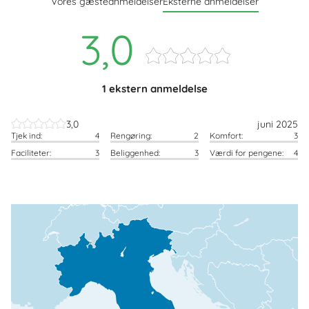
Vores gæsteanmeldelser
Eksterne anmeldelser
3,0
1 ekstern anmeldelse
3,0
juni 2025
Tjek ind:
4
Rengøring:
2
Komfort:
3
Faciliteter:
3
Beliggenhed:
3
Værdi for pengene:
4