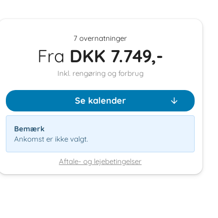
7 overnatninger
Punta Su Turrione
Fra
DKK
7.749,-
07040
Inkl. rengøring og forbrug
tintino
Se kalender
Bemærk
Ankomst er ikke valgt.
Aftale- og lejebetingelser