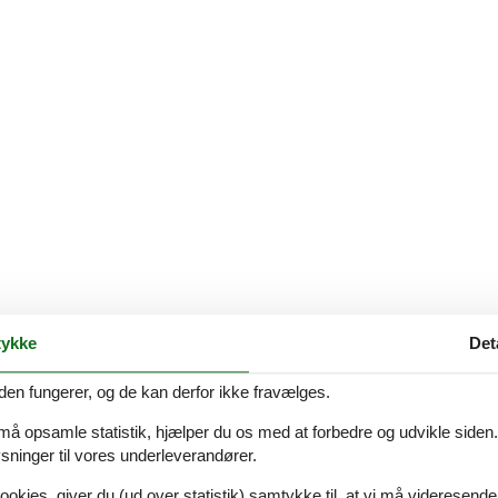
ykke
Det
den fungerer, og de kan derfor ikke fravælges.
 må opsamle statistik, hjælper du os med at forbedre og udvikle siden. I
ninger til vores underleverandører.
ookies, giver du (ud over statistik) samtykke til, at vi må videresende