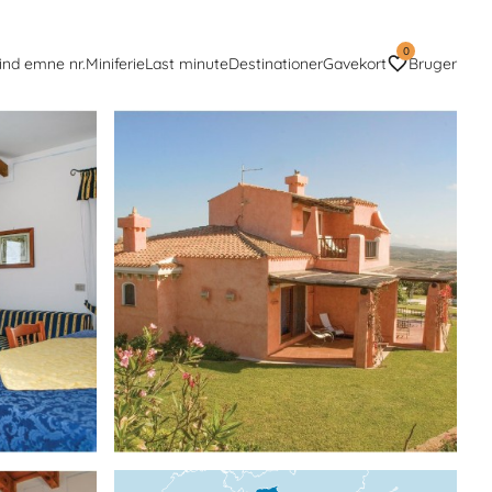
0
ind emne nr.
Miniferie
Last minute
Destinationer
Gavekort
Bruger