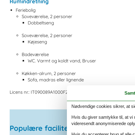
Rumindretning
Feriebolig
Soveværelse, 2 personer
Dobbeltseng
Soveværelse, 2 personer
Køjeseng
Badeværelse
WC. Varmt og koldt vand, Bruser
Køkken-alrum, 2 personer
Sofa, madras eller lignende
Licens nr.: IT090089A1000F2050
Samt
Nødvendige cookies sikrer, at si
Hvis du giver samtykke til, at vi
videresendt anonymiserede oplys
Populære faciliteter
Hvis du accepterer brug af alle c