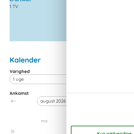
1 TV
Kalender
Varighed
Ankomst
august 20
ma
ti
on
t
31