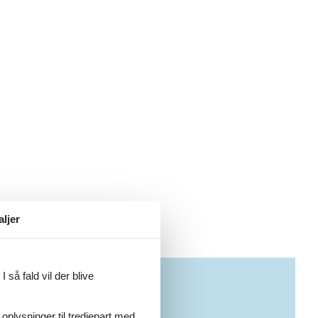
aljer
 så fald vil der blive
 oplysninger til tredjepart med