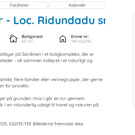
Faciliteter
Kalender
r
 - 
Loc. Ridundadu snc
 - 
Boligareal
Emne nr.:
65 m²
140-IGG116
 - 
istbyer på Sardinien i et boligkompleks, der er
 - S
eder - alt sammen indlejret i et naturligt og
familie, flere familier eller vennegrupper, der gerne
 for privatliv.
byer på grunden. Hvis I går en tur gennem
 I en vidunderlig udsigt til havet og naturen på
125, IGG135-139. Billederne fremviser ikke