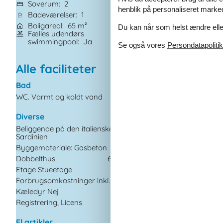
Soverum
2
Grundareal
1 m²
henblik på personaliseret marke
Badeværelser
1
Husdyr
Ikke tilla
Boligareal
65 m²
Tilbyder miniferie
Du kan når som helst ændre eller
Fælles udendørs
Ikkeryger
Ja
swimmingpool
Ja
Se også vores
Persondatapolitik
Alle faciliteter
Bad
I nærheden
WC. Varmt og koldt vand
Afs. til nærmeste
vand/badning
Afstand lufthavn AH
Diverse
Afstand til indkøb
Beliggende på den italienske ø
Sardinien
Nærmeste beboelse
Byggemateriale: Gasbeton
Nærmeste by
Dobbelthus
65 m²
Nærmeste restauran
Etage Stueetage
Koncepter
Forbrugsomkostninger inkl.
Kæledyr Nej
Røgfrit hus
Registrering, Licens
Tæt på havet
El artikler