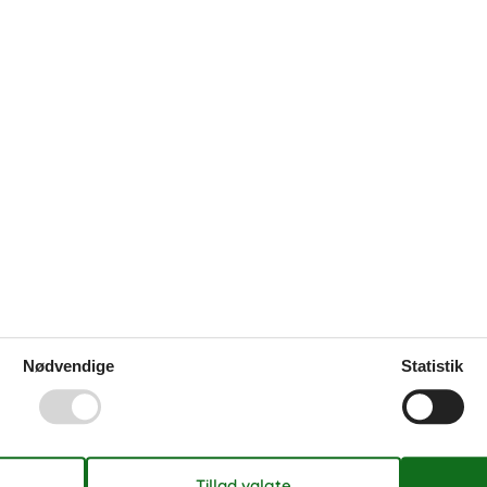
Fælles udendørs swimmingpool
Pool medio maj - medio
september.
Nødvendige
Statistik
26
o
fr
lø
sø
1
2