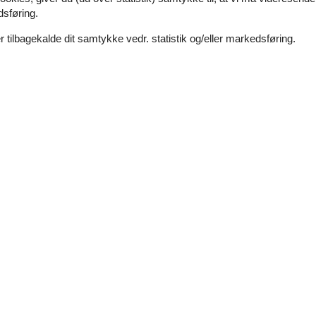
Afstand vand
2 km
dsføring.
dt
Afstand indkøb
100 m
Nej
 tilbagekalde dit samtykke vedr. statistik og/eller markedsføring.
Inklusiv forbrug
Ja
Køkken
2
Frostboks
km
Gasblus
4 kogeplader
O
40 km
Køleskab
100 m
Mikroovn
5 m
Tekøkkenet har v/k vand
5 km
t
100 m
Udendørs
Fælles grund
Gratis p-plads i nærheden
Havemøbler
Wellness