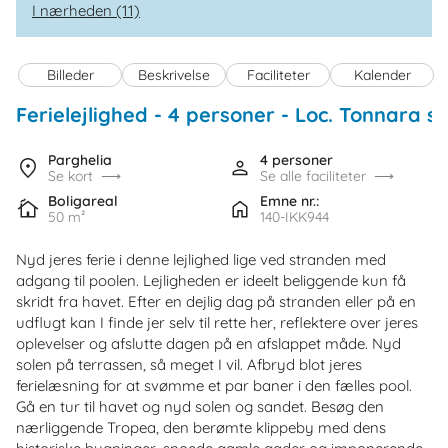
I nærheden (11)
Billeder
Beskrivelse
Faciliteter
Kalender
Ferielejlighed - 4 personer
 - 
Loc. Tonnara s
Parghelia
4 personer
Se kort
Se alle faciliteter
Boligareal
Emne nr.:
50 m²
140-IKK944
Nyd jeres ferie i denne lejlighed lige ved stranden med
adgang til poolen. Lejligheden er ideelt beliggende kun få
skridt fra havet. Efter en dejlig dag på stranden eller på en
udflugt kan I finde jer selv til rette her, reflektere over jeres
oplevelser og afslutte dagen på en afslappet måde. Nyd
solen på terrassen, så meget I vil. Afbryd blot jeres
ferielæsning for at svømme et par baner i den fælles pool.
Gå en tur til havet og nyd solen og sandet. Besøg den
nærliggende Tropea, den berømte klippeby med dens