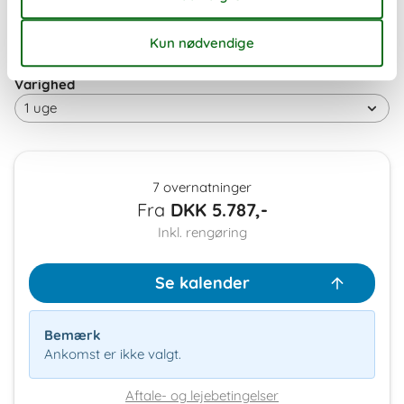
45
Ledig
Optaget
Ankomst mulig
Varighed
7 overnatninger
Fra
DKK
5.787,-
Inkl. rengøring
Se kalender
Bemærk
Ankomst er ikke valgt.
Aftale- og lejebetingelser