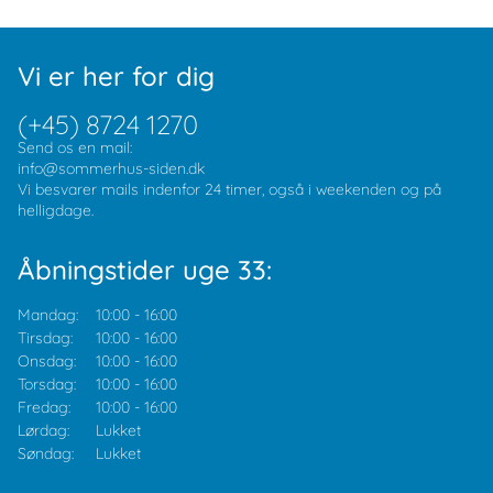
Vi er her for dig
(+45) 8724 1270
Send os en mail:
info@sommerhus-siden.dk
Vi besvarer mails indenfor 24 timer, også i weekenden og på
helligdage.
Åbningstider uge 33:
Mandag:
10:00
-
16:00
Tirsdag:
10:00
-
16:00
Onsdag:
10:00
-
16:00
Torsdag:
10:00
-
16:00
Fredag:
10:00
-
16:00
Lørdag:
Lukket
Søndag:
Lukket