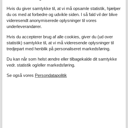
Afstand lufthavn SUF
60 km
Afstand til indkøb
500 m
Hvis du giver samtykke til, at vi må opsamle statistik, hjælper
Nærmeste beboelse
5 m
du os med at forbedre og udvikle siden. I så fald vil der blive
videresendt anonymiserede oplysninger til vores
Nærmeste by
3 km
underleverandører.
Nærmeste restaurant
500 m
Hvis du accepterer brug af alle cookies, giver du (ud over
Indendørs
statistik) samtykke til, at vi må videresende oplysninger til
Aircondition
tredjepart med henblik på personaliseret markedsføring.
Koncepter
Du kan når som helst ændre eller tilbagekalde dit samtykke
Røgfrit hus
vedr. statistik og/eller markedsføring.
Køkken
Se også vores
Persondatapolitik
Frostboks
20 l
Gasblus
Kaffemaskine
Køkkenet har v/k vand
Køleskab
Udendørs
Anlagt have
1000 m²