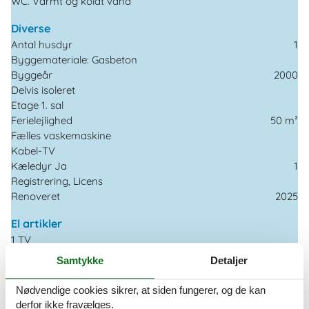
WC. Varmt og koldt vand
Diverse
Antal husdyr
1
Byggemateriale: Gasbeton
Byggeår
2000
Delvis isoleret
Etage 1. sal
Ferielejlighed
50 m²
Fælles vaskemaskine
Kabel-TV
Kæledyr Ja
1
Registrering, Licens
Renoveret
2025
El artikler
1 TV
Internet (trådløst)
Samtykke
Detaljer
I nærheden
Nødvendige cookies sikrer, at siden fungerer, og de kan
Afs. til nærmeste vand/badning
200 m
derfor ikke fravælges.