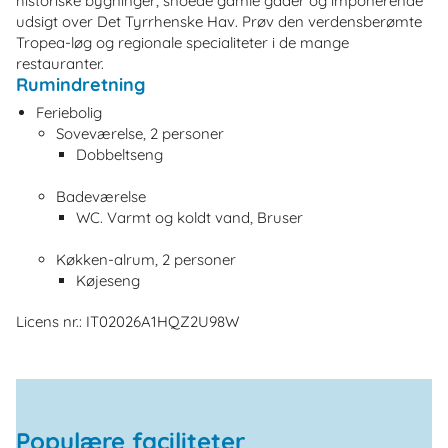
historiske bygninger, snoede gamle gader og imponerende
udsigt over Det Tyrrhenske Hav. Prøv den verdensberømte
Tropea-løg og regionale specialiteter i de mange
restauranter.
Rumindretning
Feriebolig
Soveværelse, 2 personer
Dobbeltseng
Badeværelse
WC. Varmt og koldt vand, Bruser
Køkken-alrum, 2 personer
Køjeseng
Licens nr.: IT02026A1HQZ2U98W
Populære faciliteter