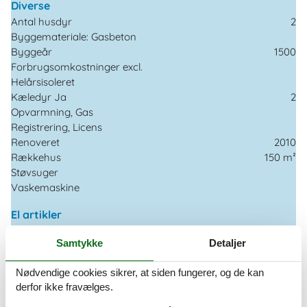
Diverse
Antal husdyr
2
Byggemateriale: Gasbeton
Byggeår
1500
Forbrugsomkostninger excl.
Helårsisoleret
Kæledyr Ja
2
Opvarmning, Gas
Registrering, Licens
Renoveret
2010
Rækkehus
150 m²
Støvsuger
Vaskemaskine
El artikler
1 TV
Samtykke
Detaljer
Internet (trådløst)
I nærheden
Nødvendige cookies sikrer, at siden fungerer, og de kan
derfor ikke fravælges.
Afmærket vandresti
100 m
Afmærket vandresti 5-10 km
100 m