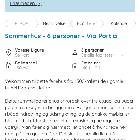
I nærheden (7)
Billeder
Beskrivelse
Faciliteter
Kalender
Sommerhus - 6 personer
 - 
Via Portici
 - Vare
 - 1902
Varese Ligure
6 personer
Se kort
Se alle faciliteter
 - Cinq
Boligareal
Emne nr.:
150 m²
140-ILL011
Velkommen til dette feriehus fra 1500-tallet i den gamle
bydel i Varese Ligure.
Dette rummelige feriehus er fordelt over tre etager og byder
på en fremragende beliggenhed. Boligen emmer af charme
i både indretning og udsmykning, og de antikke møbler er
blot med til at forstærke det autentiske og behagelige
udtryk. Man føler sig nærmest i et andet århundrede her,
men på den gode måde. Det skorter nemlig ikke på