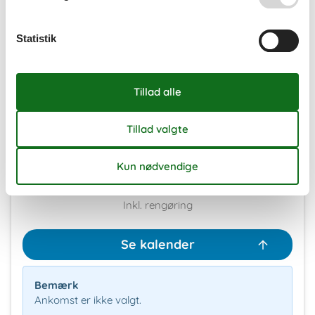
45
Statistik
Ledig
Optaget
Ankomst mulig
Varighed
Eksterne anmeldelser
4,5
7 overnatninger
Fra
DKK
3.445,-
Inkl. rengøring
Se kalender
Bemærk
Ankomst er ikke valgt.