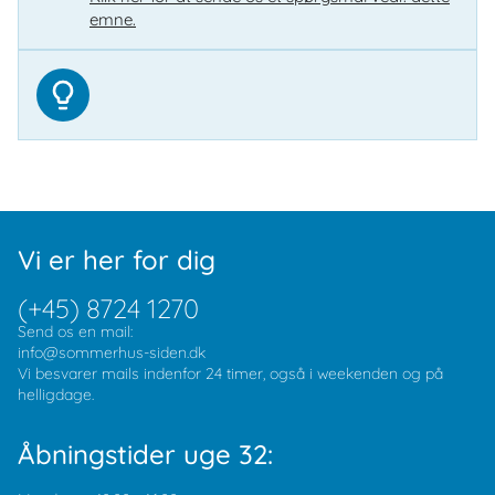
emne.
Vi er her for dig
(+45) 8724 1270
Send os en mail:
info@sommerhus-siden.dk
Vi besvarer mails indenfor 24 timer, også i weekenden og på
helligdage.
Åbningstider uge 32: