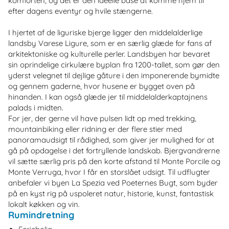
komforten, og det er den ideelle base at komme hjem til
efter dagens eventyr og hvile stængerne.
I hjertet af de liguriske bjerge ligger den middelalderlige
landsby Varese Ligure, som er en særlig glæde for fans af
arkitektoniske og kulturelle perler. Landsbyen har bevaret
sin oprindelige cirkulære byplan fra 1200-tallet, som gør den
yderst velegnet til dejlige gåture i den imponerende bymidte
og gennem gaderne, hvor husene er bygget oven på
hinanden. I kan også glæde jer til middelalderkaptajnens
palads i midten.
For jer, der gerne vil have pulsen lidt op med trekking,
mountainbiking eller ridning er der flere stier med
panoramaudsigt til rådighed, som giver jer mulighed for at
gå på opdagelse i det fortryllende landskab. Bjergvandrerne
vil sætte særlig pris på den korte afstand til Monte Porcile og
Monte Verruga, hvor I får en storslået udsigt. Til udflugter
anbefaler vi byen La Spezia ved Poeternes Bugt, som byder
på en kyst rig på uspoleret natur, historie, kunst, fantastisk
lokalt køkken og vin.
Rumindretning