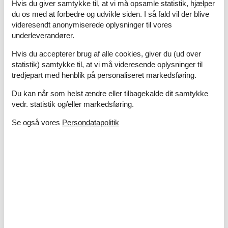
Hvis du giver samtykke til, at vi må opsamle statistik, hjælper
Afs. til nærmeste vand/badning
28 km
du os med at forbedre og udvikle siden. I så fald vil der blive
Afstand lufthavn GOA
90 km
videresendt anonymiserede oplysninger til vores
Afstand til alt. vand/badning
200 m
underleverandører.
Afstand til indkøb
50 m
Nærmeste beboelse
5 m
Hvis du accepterer brug af alle cookies, giver du (ud over
statistik) samtykke til, at vi må videresende oplysninger til
Nærmeste by
5 m
tredjepart med henblik på personaliseret markedsføring.
Nærmeste restaurant
50 m
Svømmehal
100 m
Du kan når som helst ændre eller tilbagekalde dit samtykke
Tennisbane
100 m
vedr. statistik og/eller markedsføring.
Udendørs Pool
100 m
Se også vores
Persondatapolitik
Koncepter
Røgfrit hus
Køkken
Emhætte
Frostboks
Gas/elkomfur
Kaffemaskine
Køkkenet har v/k vand