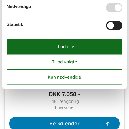
Nødvendige
Ledig
Optaget
Ankomst mulig
Varighed
Statistik
Personer
Personer
Eksterne anmeldelser
4,5
2 overnatninger
DKK
7.058,-
Inkl. rengøring
4
personer
Se kalender