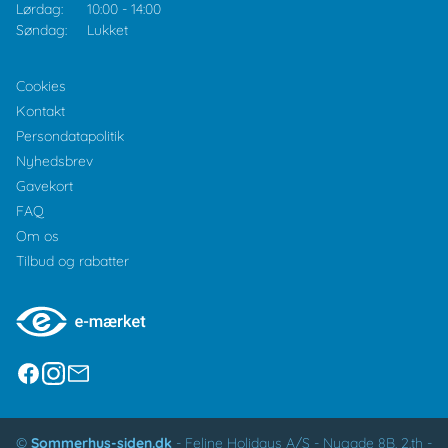
Lørdag:
10:00
-
14:00
Søndag:
Lukket
Cookies
Kontakt
Persondatapolitik
Nyhedsbrev
Gavekort
FAQ
Om os
Tilbud og rabatter
©
Sommerhus-siden.dk
-
Feline Holidays A/S
-
Nygade 8B, 2.th -