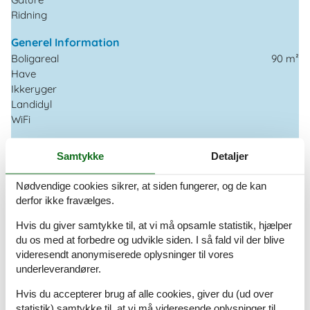
Ridning
Generel Information
Boligareal
90 m²
Have
Ikkeryger
Landidyl
WiFi
Hjemmesikkerhed
Samtykke
Detaljer
Brandslukker
Førstehjælpskasse
Nødvendige cookies sikrer, at siden fungerer, og de kan
Kulilte detektor
derfor ikke fravælges.
Røgalarm
Hvis du giver samtykke til, at vi må opsamle statistik, hjælper
Hvilken af følgende beskriver bedst...
du os med at forbedre og udvikle siden. I så fald vil der blive
Nær havet
videresendt anonymiserede oplysninger til vores
underleverandører.
Køkkenudstyr
Hvis du accepterer brug af alle cookies, giver du (ud over
Elkedel
statistik) samtykke til, at vi må videresende oplysninger til