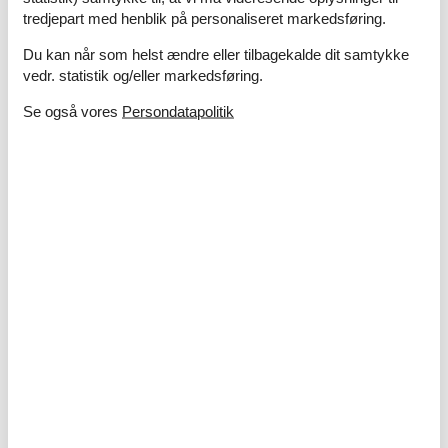
Kaffemaskine
Filter
tredjepart med henblik på personaliseret markedsføring.
Kogeplade
Induktion
Køleskab
Du kan når som helst ændre eller tilbagekalde dit samtykke
Mikroovn
vedr. statistik og/eller markedsføring.
Opvaskemaskine
Se også vores
Persondatapolitik
Ovn
Rundt om huset
Have
Havedøre
Havemøbler
Terrasse
Sanitet / Vask
Bruser
Håndvask
Toilet
Vaskemaskine
Type
Feriebolig