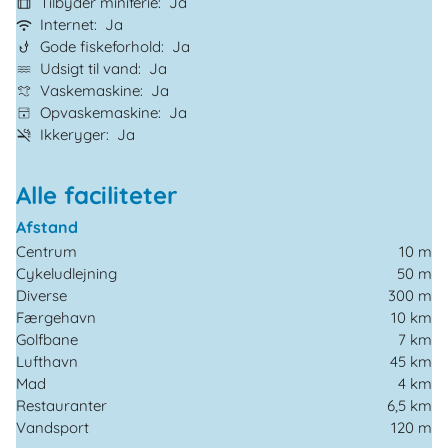
Tilbyder miniferie
Ja
Internet
Ja
Gode fiskeforhold
Ja
Udsigt til vand
Ja
Vaskemaskine
Ja
Opvaskemaskine
Ja
Ikkeryger
Ja
Alle faciliteter
Afstand
Centrum
10 m
Cykeludlejning
50 m
Diverse
300 m
Færgehavn
10 km
Golfbane
7 km
Lufthavn
45 km
Mad
4 km
Restauranter
6,5 km
Vandsport
120 m