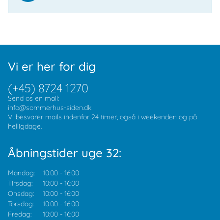
Vi er her for dig
(+45) 8724 1270
Send os en mail:
info@sommerhus-siden.dk
Vi besvarer mails indenfor 24 timer, også i weekenden og på
helligdage.
Åbningstider uge 32:
Mandag:
10:00
-
16:00
Tirsdag:
10:00
-
16:00
Onsdag:
10:00
-
16:00
Torsdag:
10:00
-
16:00
Fredag:
10:00
-
16:00