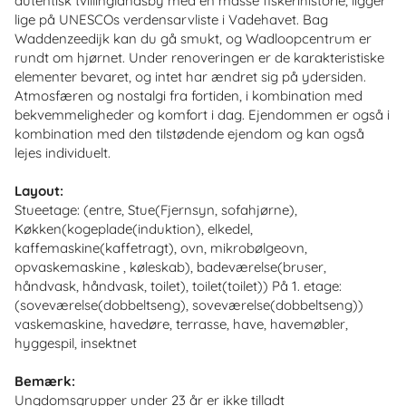
autentisk tvillinglandsby med en masse fiskerihistorie, ligger
lige på UNESCOs verdensarvliste i Vadehavet. Bag
Waddenzeedijk kan du gå smukt, og Wadloopcentrum er
rundt om hjørnet. Under renoveringen er de karakteristiske
elementer bevaret, og intet har ændret sig på ydersiden.
Atmosfæren og nostalgi fra fortiden, i kombination med
bekvemmeligheder og komfort i dag. Ejendommen er også i
kombination med den tilstødende ejendom og kan også
lejes individuelt.
Layout:
Stueetage: (entre, Stue(Fjernsyn, sofahjørne),
Køkken(kogeplade(induktion), elkedel,
kaffemaskine(kaffetragt), ovn, mikrobølgeovn,
opvaskemaskine , køleskab), badeværelse(bruser,
håndvask, håndvask, toilet), toilet(toilet)) På 1. etage:
(soveværelse(dobbeltseng), soveværelse(dobbeltseng))
vaskemaskine, havedøre, terrasse, have, havemøbler,
hyggespil, insektnet
Bemærk:
Ungdomsgrupper under 23 år er ikke tilladt