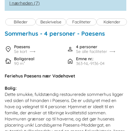
I nærheden (7)
Billeder
Beskrivelse
Faciliteter
Kalender
Sommerhus - 4 personer
 - Paesens
 - 9136PV
Paesens
4 personer
Se kort
Se alle faciliteter
Boligareal
Emne nr.:
90 m²
363-NL-9136-04
Feriehus Paesens nær Vadehavet
Bolig:
Dette smukke, fuldstændig restaurerede sommerhus ligger
ved siden af hinanden i Paesens. De er udstyret med en
have og velegnet til 4 personer. Hjemmet er ideelt til en
familie, der ønsker at tilbringe kvalitetstid sammen.
Havmuren grænser op til haverne, og det gør husenes
placering unik! Landsbyerne Paesens-Moddergat, en