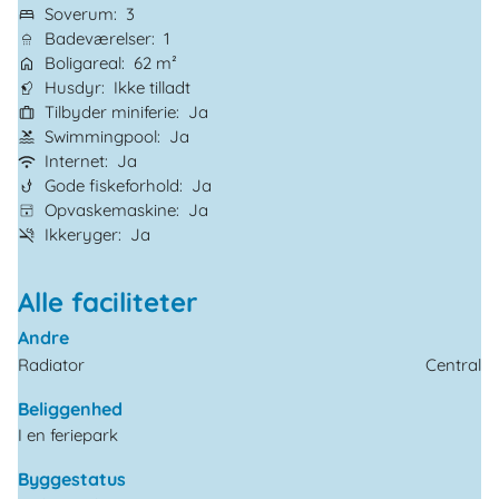
Soverum
3
Badeværelser
1
Boligareal
62 m²
Husdyr
Ikke tilladt
Tilbyder miniferie
Ja
Swimmingpool
Ja
Internet
Ja
Gode fiskeforhold
Ja
Opvaskemaskine
Ja
Ikkeryger
Ja
Alle faciliteter
Andre
Radiator
Central
Beliggenhed
I en feriepark
Byggestatus