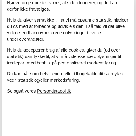
Nødvendige cookies sikrer, at siden fungerer, og de kan
Ikkeryger
derfor ikke fravælges.
Kaffemaskine
Mikroovn
Hvis du giver samtykke til, at vi må opsamle statistik, hjælper
Motorcykeludlejning
du os med at forbedre og udvikle siden. I så fald vil der blive
Opvaskemaskine
videresendt anonymiserede oplysninger til vores
Sengetøj
underleverandører.
Sjov for børn
Hvis du accepterer brug af alle cookies, giver du (ud over
WiFi
statistik) samtykke til, at vi må videresende oplysninger til
WiFi
tredjepart med henblik på personaliseret markedsføring.
Hvilken af følgende beskriver bedst...
Du kan når som helst ændre eller tilbagekalde dit samtykke
Landdistrikterne
vedr. statistik og/eller markedsføring.
Køkkenudstyr
Se også vores
Persondatapolitik
Elkedel
Kaffemaskine
Kopper
Kombinationsmikrobølgeovn
Køleskab - Fryser
Opvaskemaskine
Rundt om huset