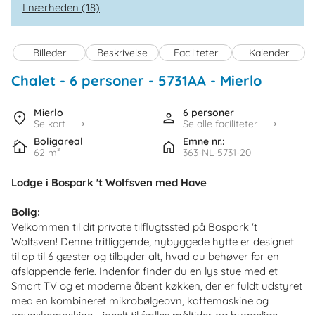
I nærheden (18)
Billeder
Beskrivelse
Faciliteter
Kalender
Chalet - 6 personer
 - 5731AA
 - Mierlo
Mierlo
6 personer
Se kort
Se alle faciliteter
Boligareal
Emne nr.:
62 m²
363-NL-5731-20
Lodge i Bospark 't Wolfsven med Have
Bolig:
Velkommen til dit private tilflugtssted på Bospark 't
Wolfsven! Denne fritliggende, nybyggede hytte er designet
til op til 6 gæster og tilbyder alt, hvad du behøver for en
afslappende ferie. Indenfor finder du en lys stue med et
Smart TV og et moderne åbent køkken, der er fuldt udstyret
med en kombineret mikrobølgeovn, kaffemaskine og