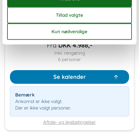
Eksterne anmeldelser
4,2
7 overnatninger
Fra
DKK
4.988,-
Inkl. rengøring
6
personer
Se kalender
Bemærk
Ankomst er ikke valgt.
Der er ikke valgt personer.
Aftale- og lejebetingelser