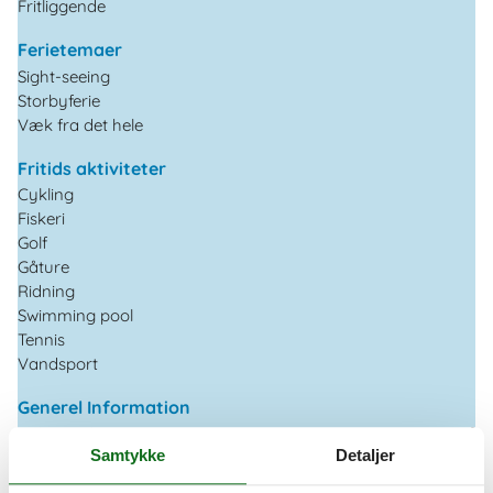
Fritliggende
Ferietemaer
Sight-seeing
Storbyferie
Væk fra det hele
Fritids aktiviteter
Cykling
Fiskeri
Golf
Gåture
Ridning
Swimming pool
Tennis
Vandsport
Generel Information
Boligareal
62 m²
Samtykke
Detaljer
Central heating
Have