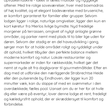
opvaskemaskine - ideelt til fælles måltider og hyggelige
aftener. Med tre rolige soveværelser, hver med boxmadras
af høj kvalitet, og et elegant badeværelse med bruseniche,
er komfort garanteret for familier eller grupper. Selvom
lodgen ligger i rolige, naturlige omgivelser, ligger den kun en
kort køretur fra Mierlos livlige bymidte. Nyd fredelige
morgener på terrassen, omgivet af nyligt anlagte grønne
områder, og parker nemt med plads til to biler lige uden for
døren. Selvom der stadig er en del haveudvikling i gang,
sørger man for at holde området roligt og ryddeligt under
dit ophold, hvilket tilbyder den perfekte balance mellem
moderne komfort og natur. Lokale restauranter og
supermarkeder er inden for rækkevidde, hvilket gør det
nemt at nyde alt fra dagligvarer til gourmetmåltider. Efter en
dag med at udforske den nærliggende Strabrechtse Heide
eller den pulserende by Eindhoven, der ligger kun 20
minutter væk, kan du slappe af med en svømmetur i den
overdækkede, fælles pool. Uanset om du er her for at hvile
dig eller være på eventyr, lover denne lodge et rent, fredeligt
og kæledyrsfrit ophold, der er skræddersyet til komfort og
forbindelse.