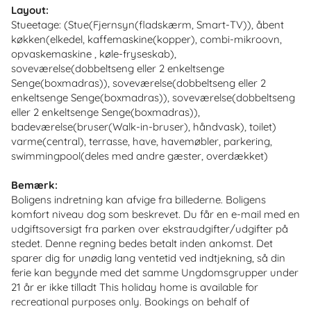
Layout:
Stueetage: (Stue(Fjernsyn(fladskærm, Smart-TV)), åbent
køkken(elkedel, kaffemaskine(kopper), combi-mikroovn,
opvaskemaskine , køle-fryseskab),
soveværelse(dobbeltseng eller 2 enkeltsenge
Senge(boxmadras)), soveværelse(dobbeltseng eller 2
enkeltsenge Senge(boxmadras)), soveværelse(dobbeltseng
eller 2 enkeltsenge Senge(boxmadras)),
badeværelse(bruser(Walk-in-bruser), håndvask), toilet)
varme(central), terrasse, have, havemøbler, parkering,
swimmingpool(deles med andre gæster, overdækket)
Bemærk:
Boligens indretning kan afvige fra billederne. Boligens
komfort niveau dog som beskrevet. Du får en e-mail med en
udgiftsoversigt fra parken over ekstraudgifter/udgifter på
stedet. Denne regning bedes betalt inden ankomst. Det
sparer dig for unødig lang ventetid ved indtjekning, så din
ferie kan begynde med det samme Ungdomsgrupper under
21 år er ikke tilladt This holiday home is available for
recreational purposes only. Bookings on behalf of