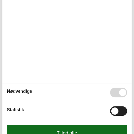
september 2026
ma
ti
on
to
fr
lø
sø
36
1
2
3
4
5
6
37
7
8
9
10
11
12
13
38
14
15
16
17
18
19
20
39
21
22
23
24
25
26
27
40
28
29
30
41
Nødvendige
Ledig
Optaget
Ankomst mulig
Varighed
Statistik
Personer
Personer