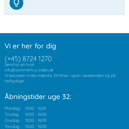
Vi er her for dig
(+45) 8724 1270
Send os en mail:
info@sommerhus-siden.dk
Vi besvarer mails indenfor 24 timer, også i weekenden og på
helligdage.
Åbningstider uge 32:
Mandag:
10:00
-
16:00
Tirsdag:
10:00
-
16:00
Onsdag:
10:00
-
16:00
Torsdag:
10:00
-
16:00