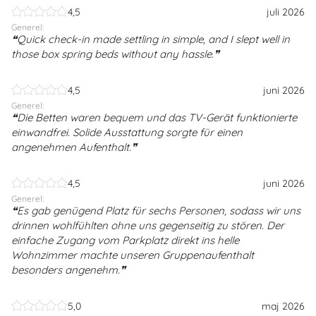
4,5
juli 2026
Generel:
Quick check-in made settling in simple, and I slept well in
those box spring beds without any hassle.
4,5
juni 2026
Generel:
Die Betten waren bequem und das TV-Gerät funktionierte
einwandfrei. Solide Ausstattung sorgte für einen
angenehmen Aufenthalt.
4,5
juni 2026
Generel:
Es gab genügend Platz für sechs Personen, sodass wir uns
drinnen wohlfühlten ohne uns gegenseitig zu stören. Der
einfache Zugang vom Parkplatz direkt ins helle
Wohnzimmer machte unseren Gruppenaufenthalt
besonders angenehm.
5,0
maj 2026