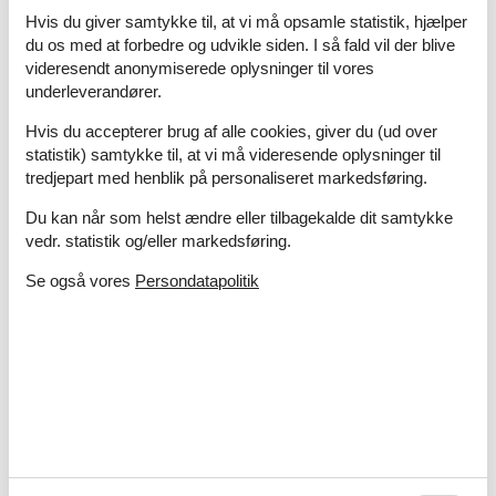
Emne nr.:
363-NL-1671-12
Hvis du giver samtykke til, at vi må opsamle statistik, hjælper
6 personer
du os med at forbedre og udvikle siden. I så fald vil der blive
videresendt anonymiserede oplysninger til vores
underleverandører.
Sommerhus - 6 personer - 1671HJ -
Medemblik
Hvis du accepterer brug af alle cookies, giver du (ud over
statistik) samtykke til, at vi må videresende oplysninger til
Emne nr.:
363-NL-1671-25
tredjepart med henblik på personaliseret markedsføring.
6 personer
Du kan når som helst ændre eller tilbagekalde dit samtykke
vedr. statistik og/eller markedsføring.
Villa - 8 personer - 1671HJ -
Medemblik
Se også vores
Persondatapolitik
Emne nr.:
363-NL-1671-23
8 personer
Sommerhus - 6 personer - 1671 HJ -
Medemblik
Emne nr.:
363-NL-1671-36
6 personer