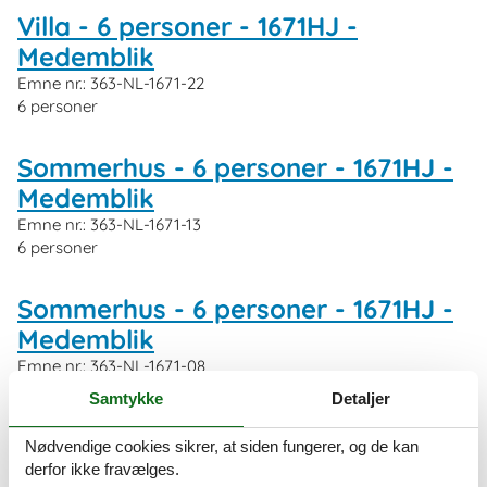
Villa - 6 personer - 1671HJ -
Medemblik
Emne nr.:
363-NL-1671-22
6 personer
Sommerhus - 6 personer - 1671HJ -
Medemblik
Emne nr.:
363-NL-1671-13
6 personer
Sommerhus - 6 personer - 1671HJ -
Medemblik
Emne nr.:
363-NL-1671-08
6 personer
Samtykke
Detaljer
Sommerhus - 6 personer - 1671HJ -
Nødvendige cookies sikrer, at siden fungerer, og de kan
derfor ikke fravælges.
Medemblik