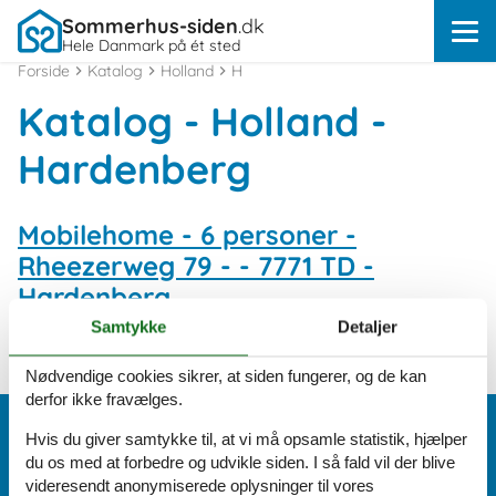
Sommerhus-siden
.dk
Hele Danmark på ét sted
Forside
Katalog
Holland
H
Katalog - Holland -
Hardenberg
Mobilehome - 6 personer -
Rheezerweg 79 - - 7771 TD -
Hardenberg
Emne nr.:
141-HOV224
Samtykke
Detaljer
6 personer
heraf 2 børn (0-11 år)
Nødvendige cookies sikrer, at siden fungerer, og de kan
derfor ikke fravælges.
Vi er her for dig
Hvis du giver samtykke til, at vi må opsamle statistik, hjælper
du os med at forbedre og udvikle siden. I så fald vil der blive
(+45) 8724 1270
videresendt anonymiserede oplysninger til vores