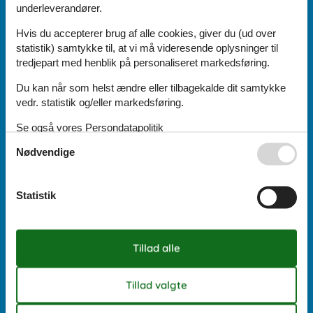
underleverandører.
Send os en mail:
info@sommerhus-siden.dk
Hvis du accepterer brug af alle cookies, giver du (ud over
Vi besvarer mails indenfor 24 timer, også i weekenden og på
statistik) samtykke til, at vi må videresende oplysninger til
helligdage.
tredjepart med henblik på personaliseret markedsføring.
Åbningstider uge 33:
Du kan når som helst ændre eller tilbagekalde dit samtykke
vedr. statistik og/eller markedsføring.
Mandag:
10:00
-
16:00
Se også vores
Persondatapolitik
Tirsdag:
10:00
-
16:00
Onsdag:
10:00
-
16:00
Nødvendige
Torsdag:
10:00
-
16:00
Fredag:
10:00
-
16:00
Lørdag:
Lukket
Statistik
Søndag:
Lukket
Cookies
Kontakt
Persondatapolitik
Nyhedsbrev