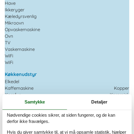
Have
Ikkeryger
Kæledyrsvenlig
Mikroovn
Opvaskemaskine
Ovn
TV
Vaskemaskine
WiFi
WiFi
Køkkenudstyr
Elkedel
Kaffemaskine
Kopper
Komfur
Keramisk
Mikroovn
Samtykke
Detaljer
Opvaskemaskine
Ovn
Grillovn
Nødvendige cookies sikrer, at siden fungerer, og de kan
derfor ikke fravælges.
Rundt om huset
Hvis du giver samtykke til, at vi må opsamle statistik, hjælper
Have