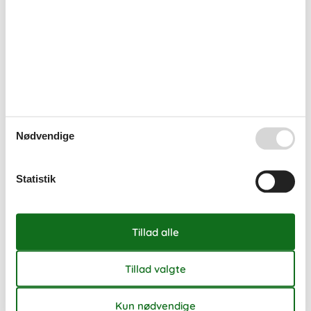
Ledig
Optaget
Ankomst mulig
Varighed
Personer
Personer
Nødvendige
Eksterne anmeldelser
4,5
Statistik
7 overnatninger
Fra
DKK
14.820,-
Inkl. rengøring
6
personer
Se kalender