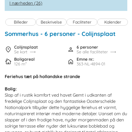
I nærheden (26)
Billeder
Beskrivelse
Faciliteter
Kalender
Sommerhus - 6 personer
 - Colijnsplaat
 - 4486PL
Colijnsplaat
6 personer
Se kort
Se alle faciliteter
Boligareal
Emne nr.:
126 m²
363-NL-4894-01
Feriehus tæt på hollandske strande
Bolig:
Slap af i rustik komfort ved havet Gemt i udkanten af
fredelige Colijnsplaat og den fantastiske Oosterschelde
Nationalpark tilbyder dette hyggelige feriehus et varmt,
naturinspireret interiør med moderne detaljer. Uanset om du
slapper af i den frodige have, nyder morgenmaden på den
solrige terrasse eller nyder det luksuriøse boblebad og