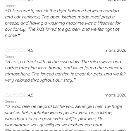
Generel:
This property struck the right balance between comfort
and convenience, The open kitchen made meal prep a
breeze, and having a washing machine was a lifesaver for
our family, The kids loved the garden, and we felt right at
home,
4,5
marts 2026
Generel:
A cozy retreat with all the essentials, The microwave and
coffee machine were handy, and we enjoyed the peaceful
atmosphere, The fenced garden is great for pets, and we felt
very relaxed throughout our stay,
4,5
marts 2026
Generel:
Ik waardeerde de praktische voorzieningen hier, De hoge
stoel en het traphekje waren perfect voor onze kleine,
waardoor het een gezinsvriendelijke plek was, De
woonkamer was gezellig en we hebben een paar
filmavonden genoten met de dvd-speler, Al met al een solide