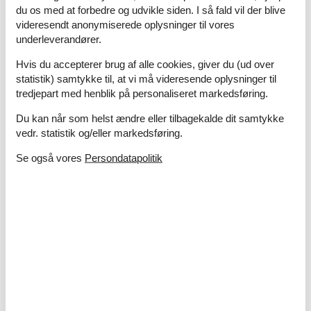
du os med at forbedre og udvikle siden. I så fald vil der blive
Havemøbler
6 personer
videresendt anonymiserede oplysninger til vores
Parkering
underleverandører.
Terrasse
Hvis du accepterer brug af alle cookies, giver du (ud over
Sanitet / Vask
statistik) samtykke til, at vi må videresende oplysninger til
Bruser
tredjepart med henblik på personaliseret markedsføring.
Sauna
Du kan når som helst ændre eller tilbagekalde dit samtykke
solbad
vedr. statistik og/eller markedsføring.
Toilet
Tørretumbler
Se også vores
Persondatapolitik
Vaskemaskine
Type
Feriebolig
Værelsesudstyr
CD afspiller
DVD
Gas pejs
Radio