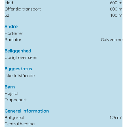
Mad
600 m
Offentlig transport
800 m
Sø
100 m
Andre
Hårtørrer
Radiator
Gulvvarme
Beliggenhed
Udsigt over søen
Byggestatus
Ikke fritstående
Børn
Højstol
Trappeport
Generel Information
Boligareal
126 m²
Central heating