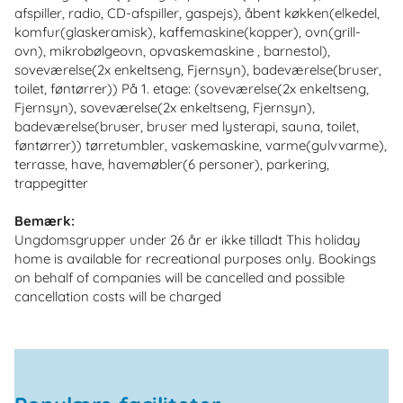
afspiller, radio, CD-afspiller, gaspejs), åbent køkken(elkedel,
komfur(glaskeramisk), kaffemaskine(kopper), ovn(grill-
ovn), mikrobølgeovn, opvaskemaskine , barnestol),
soveværelse(2x enkeltseng, Fjernsyn), badeværelse(bruser,
toilet, føntørrer)) På 1. etage: (soveværelse(2x enkeltseng,
Fjernsyn), soveværelse(2x enkeltseng, Fjernsyn),
badeværelse(bruser, bruser med lysterapi, sauna, toilet,
føntørrer)) tørretumbler, vaskemaskine, varme(gulvvarme),
terrasse, have, havemøbler(6 personer), parkering,
trappegitter
Bemærk:
Ungdomsgrupper under 26 år er ikke tilladt This holiday
home is available for recreational purposes only. Bookings
on behalf of companies will be cancelled and possible
cancellation costs will be charged