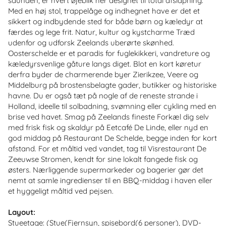
saunaen, er hvert øjeblik her designet til total afslapning.
Med en høj stol, trappelåge og indhegnet have er det et
sikkert og indbydende sted for både børn og kæledyr at
færdes og lege frit. Natur, kultur og kystcharme Træd
udenfor og udforsk Zeelands uberørte skønhed.
Oosterschelde er et paradis for fuglekikkeri, vandreture og
kæledyrsvenlige gåture langs diget. Blot en kort køretur
derfra byder de charmerende byer Zierikzee, Veere og
Middelburg på brostensbelagte gader, butikker og historiske
havne. Du er også tæt på nogle af de reneste strande i
Holland, ideelle til solbadning, svømning eller cykling med en
brise ved havet. Smag på Zeelands fineste Forkæl dig selv
med frisk fisk og skaldyr på Eetcafé De Linde, eller nyd en
god middag på Restaurant De Schelde, begge inden for kort
afstand. For et måltid ved vandet, tag til Visrestaurant De
Zeeuwse Stromen, kendt for sine lokalt fangede fisk og
østers. Nærliggende supermarkeder og bagerier gør det
nemt at samle ingredienser til en BBQ-middag i haven eller
et hyggeligt måltid ved pejsen.
Layout:
Stueetage: (Stue(Fjernsyn, spisebord(6 personer), DVD-