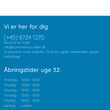
Vi er her for dig
(+45) 8724 1270
Send os en mail:
info@sommerhus-siden.dk
Vi besvarer mails indenfor 24 timer, også i weekenden og på
helligdage.
Åbningstider uge 32:
Mandag:
10:00
-
16:00
Tirsdag:
10:00
-
16:00
Onsdag:
10:00
-
16:00
Torsdag:
10:00
-
16:00
Fredag:
10:00
-
16:00
Lørdag:
Lukket