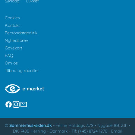
Søndag:
Lukket
Cookies
Kontakt
Persondatapolitik
Nyhedsbrev
Gavekort
FAQ
Om os
Tilbud og rabatter
©
Sommerhus-siden.dk
-
Feline Holidays A/S
-
Nygade 8B, 2.th -
DK-7400
Herning
-
Danmark -
Tlf:
(+45) 8724 1270
-
Email: