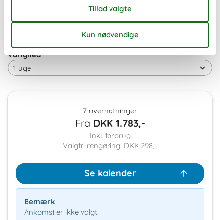
10
Ledig
Optaget
Ankomst mulig
Varighed
7 overnatninger
Fra
DKK
1.783,-
Inkl. forbrug
Valgfri rengøring: DKK 298,-
Se kalender
Bemærk
Ankomst er ikke valgt.