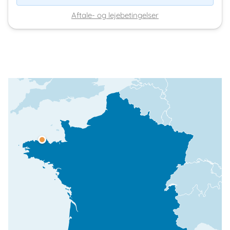
Aftale- og lejebetingelser