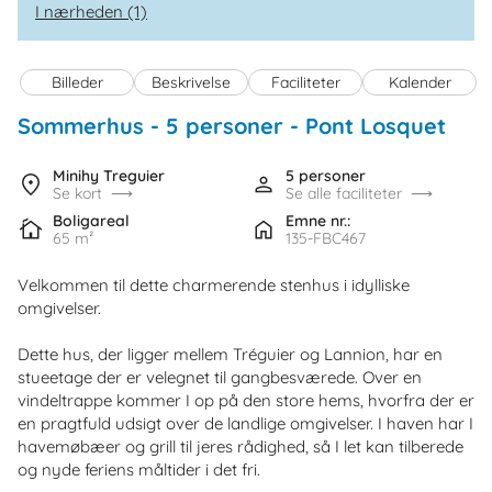
I nærheden (1)
Billeder
Beskrivelse
Faciliteter
Kalender
Sommerhus - 5 personer
 - 
Pont Losquet
 - M
 - 2
Minihy Treguier
5 personer
Se kort
Se alle faciliteter
Boligareal
Emne nr.:
65 m²
135-FBC467
Velkommen til dette charmerende stenhus i idylliske
omgivelser.
Dette hus, der ligger mellem Tréguier og Lannion, har en
stueetage der er velegnet til gangbesværede. Over en
vindeltrappe kommer I op på den store hems, hvorfra der er
en pragtfuld udsigt over de landlige omgivelser. I haven har I
havemøbæer og grill til jeres rådighed, så I let kan tilberede
og nyde feriens måltider i det fri.