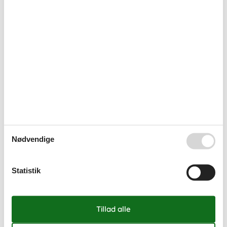
53
1
2
3
1
4
5
6
7
8
9
10
2
11
12
13
14
15
16
17
3
18
19
20
21
22
23
24
4
25
26
27
28
29
30
31
5
februar 2027
ma
ti
on
to
fr
lø
sø
Nødvendige
5
1
2
3
4
5
6
7
6
8
9
10
11
12
13
14
Statistik
7
15
16
17
18
19
20
21
8
22
23
24
25
26
27
28
9