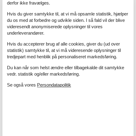
Afstand til indkøb
6 km
derfor ikke fravælges.
Butik med dyrefoder
6 km
Hvis du giver samtykke til, at vi må opsamle statistik, hjælper
Dyrlæge
6 km
du os med at forbedre og udvikle siden. I så fald vil der blive
Hundeskov
10 km
videresendt anonymiserede oplysninger til vores
Nærmeste beboelse
5 m
underleverandører.
Nærmeste by
6 km
Nærmeste restaurant
100 m
Hvis du accepterer brug af alle cookies, giver du (ud over
statistik) samtykke til, at vi må videresende oplysninger til
Koncepter
tredjepart med henblik på personaliseret markedsføring.
Røgfrit hus
Du kan når som helst ændre eller tilbagekalde dit samtykke
Økoophold
vedr. statistik og/eller markedsføring.
Køkken
Se også vores
Persondatapolitik
El-komfur
2 kogeplader
Fryser
30 l
Kaffemaskine
Køkkenet har v/k vand
Køleskab
Opvaskemaskine
Udendørs