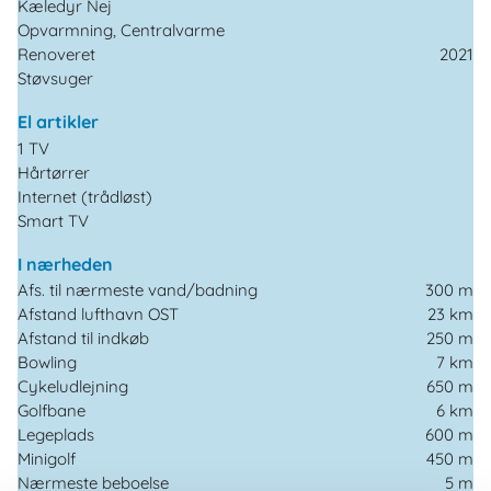
Kæledyr Nej
Opvarmning, Centralvarme
Renoveret
2021
Støvsuger
El artikler
1 TV
Hårtørrer
Internet (trådløst)
Smart TV
I nærheden
Afs. til nærmeste vand/badning
300 m
Afstand lufthavn OST
23 km
Afstand til indkøb
250 m
Bowling
7 km
Cykeludlejning
650 m
Golfbane
6 km
Legeplads
600 m
Minigolf
450 m
Nærmeste beboelse
5 m