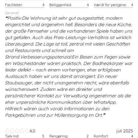
Faciliteter:
4
Beliggenhed:
4
Værdi for pengene:
4
Generel:
Positiv:Die Wohnung ist sehr gut ausgestattet, modern
eingerichtet und angenehm hell. Besonders die neue Küche,
der große Fernseher und die vorhandenen Spiele haben uns
gut gefallen. Auch das Preis-Leistungs-Verhältnis ist wirklich
überzeugend. Die Lage ist toll, zentral mit vielen Geschäften
und Restaurants und schnell am
Strand.Verbesserungspotenzial:Ein Besen zum Fegen sowie
ein Wäscheständer wären praktisch. Der Badheizkörper war
leider defekt – nach einem vorherigen, eher erfolglosen
Austausch haben wir uns damit arrangiert. Ein neuer
Staubsauger, der nicht unangenehm riecht, wäre ebenfalls
wünschenswert. Zudem wäre ein direkter und
persönlicherer Kontakt zur Verwaltung angenehmer als die
eher unpersönliche Kommunikation über WhatsApp.
Hilfreich wären auch vorab Informationen zu den
Parkgebühren und zur Müllentsorgung im Ort.
4,0
juli 2025
Tjek ind:
5
Rengøring:
2
Komfort:
4