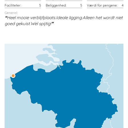
Faciliteter:
5
Beliggenhed:
5
Værdi for pengene:
4
Generel:
Heel mooie verblijfplaats.Ideale ligging.Alleen het wordt niet
goed gekuist.Wel spijtig!