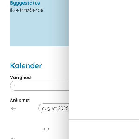
Byggestatus
Ovn
Ikke fritstående
Kalender
Varighed
Ankomst
august 20
ma
ti
on
t