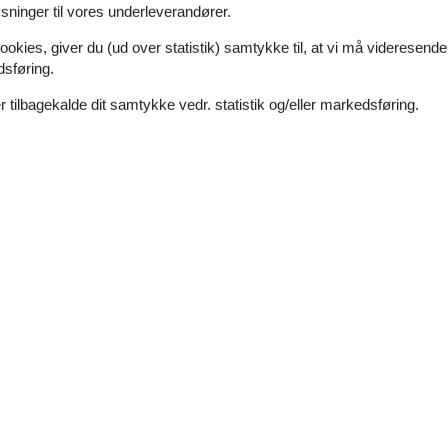
ninger til vores underleverandører.
ookies, giver du (ud over statistik) samtykke til, at vi må videresende
dsføring.
Rundt om huset
 tilbagekalde dit samtykke vedr. statistik og/eller markedsføring.
BBQ
Boules court
Have
Havemøbler
Parkering
on
Terrasse
200 m²
Sanitet / Vask
Badekar eller bruser
Bruser
Walk-in bruser
Håndvask
Infrarød sauna
Toilet
Type
Bondehus