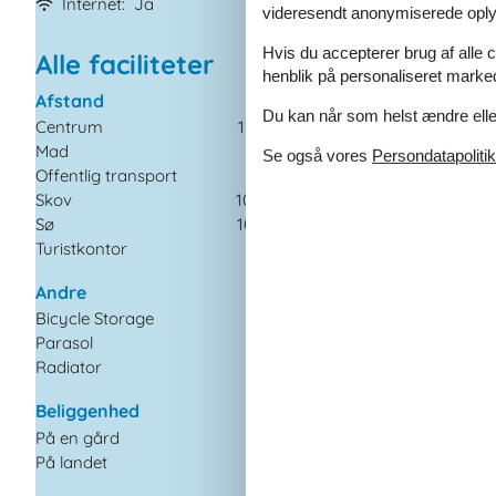
Internet
Ja
Ikkeryger
Ja
videresendt anonymiserede oplys
Hvis du accepterer brug af alle c
Alle faciliteter
henblik på personaliseret marke
Afstand
Børn
Du kan når som helst ændre eller
Centrum
15 km
Børneseng
Mad
7 km
Højstol
Se også vores
Persondatapolitik
Offentlig transport
7 km
Legeredskaber
Skov
100 m
Selskabsspil
Sø
10 km
Generel Informati
Turistkontor
7 km
Boligareal
Andre
Ikkeryger
Bicycle Storage
Sjov for børn
Parasol
WiFi
Radiator
Køkkenudstyr
Beliggenhed
Fryser
På en gård
Kaffemaskine
På landet
Mikroovn
Opvaskemaskine