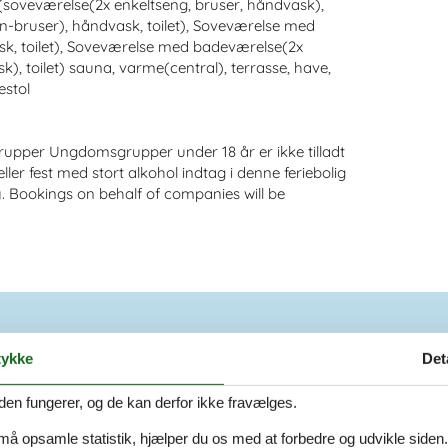
e: (soveværelse(2x enkeltseng, bruser, håndvask),
-bruser), håndvask, toilet), Soveværelse med
sk, toilet), Soveværelse med badeværelse(2x
, toilet) sauna, varme(central), terrasse, have,
estol
grupper Ungdomsgrupper under 18 år er ikke tilladt
ller fest med stort alkohol indtag i denne feriebolig
y. Bookings on behalf of companies will be
ykke
Det
m²
Tilbyder miniferie
Nej
den fungerer, og de kan derfor ikke fravælges.
Afstand vand
10 km
Ja
 må opsamle statistik, hjælper du os med at forbedre og udvikle siden. I