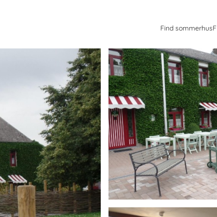
Find sommerhus
F