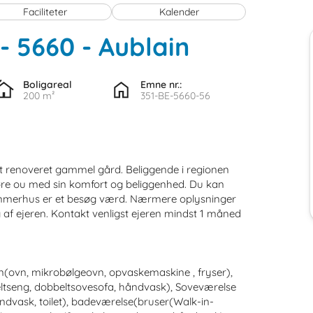
Faciliteter
Kalender
 - 5660
 - Aublain
Boligareal
Emne nr.:
200 m²
351-BE-5660-56
kt renoveret gammel gård. Beliggende i regionen
føre ou med sin komfort og beliggenhed. Du kan
sommerhus er et besøg værd. Nærmere oplysninger
ig af ejeren. Kontakt venligst ejeren mindst 1 måned
ken(ovn, mikrobølgeovn, opvaskemaskine , fryser),
ltseng, dobbeltsovesofa, håndvask), Soveværelse
dvask, toilet), badeværelse(bruser(Walk-in-