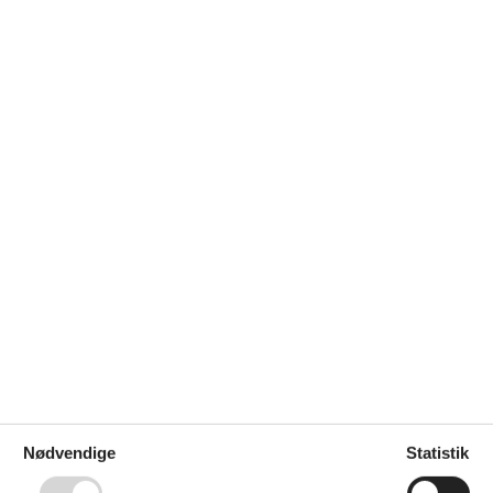
Værelsesudstyr
TV
26
Nødvendige
Statistik
o
fr
lø
sø