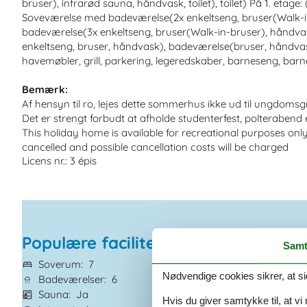
bruser), infrarød sauna, håndvask, toilet), toilet) På 1. etag
Soveværelse med badeværelse(2x enkeltseng, bruser(Walk-in
badeværelse(3x enkeltseng, bruser(Walk-in-bruser), håndva
enkeltseng, bruser, håndvask), badeværelse(bruser, håndvask)
havemøbler, grill, parkering, legeredskaber, barneseng, barn
Bemærk:
Af hensyn til ro, lejes dette sommerhus ikke ud til ungdoms
Det er strengt forbudt at afholde studenterfest, polterabend e
This holiday home is available for recreational purposes onl
cancelled and possible cancellation costs will be charged
Licens nr.: 3 épis
Populære faciliteter
Samt
Soverum
7
Boligareal
200 
Nødvendige cookies sikrer, at si
Badeværelser
6
Husdyr
1
Sauna
Ja
Opvaskemaskine
Hvis du giver samtykke til, at vi