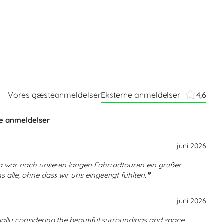
Vores gæsteanmeldelser
Eksterne anmeldelser
4,6
ne anmeldelser
juni 2026
una war nach unseren langen Fahrradtouren ein großer
 alle, ohne dass wir uns eingeengt fühlten.
juni 2026
cially considering the beautiful surroundings and space