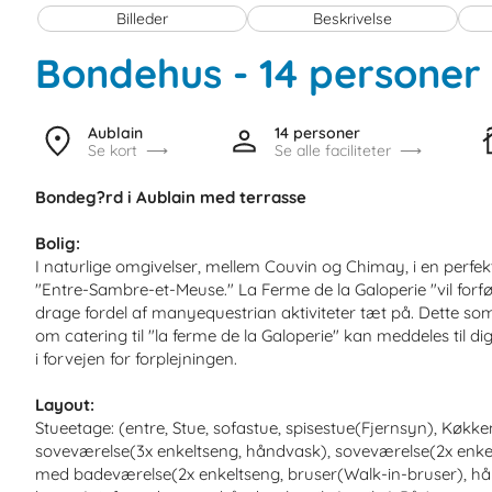
Billeder
Beskrivelse
Bondehus - 14 personer
Aublain
14 personer
Se kort
Se alle faciliteter
Bondeg?rd i Aublain med terrasse
Bolig:
I naturlige omgivelser, mellem Couvin og Chimay, i en perfe
"Entre-Sambre-et-Meuse." La Ferme de la Galoperie "vil for
drage fordel af manyequestrian aktiviteter tæt på. Dette 
om catering til "la ferme de la Galoperie" kan meddeles til d
i forvejen for forplejningen.
Layout:
Stueetage: (entre, Stue, sofastue, spisestue(Fjernsyn), Køk
soveværelse(3x enkeltseng, håndvask), soveværelse(2x enke
med badeværelse(2x enkeltseng, bruser(Walk-in-bruser), hån