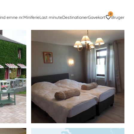
0
ind emne nr.
Miniferie
Last minute
Destinationer
Gavekort
Bruger