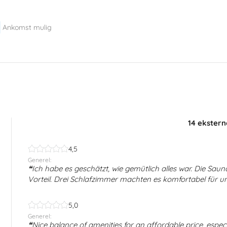
Ankomst mulig
14 ekster
4,5
Generel:
Ich habe es geschätzt, wie gemütlich alles war. Die Sa
Vorteil. Drei Schlafzimmer machten es komfortabel für uns
5,0
Generel:
Nice balance of amenities for an affordable price, espe