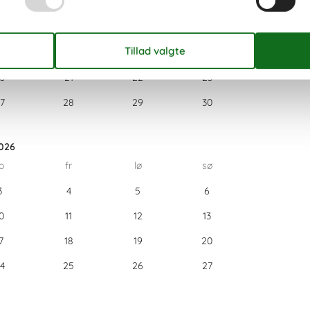
1
2
6
7
8
9
3
14
15
16
0
21
22
23
7
28
29
30
026
o
fr
lø
sø
3
4
5
6
0
11
12
13
7
18
19
20
4
25
26
27