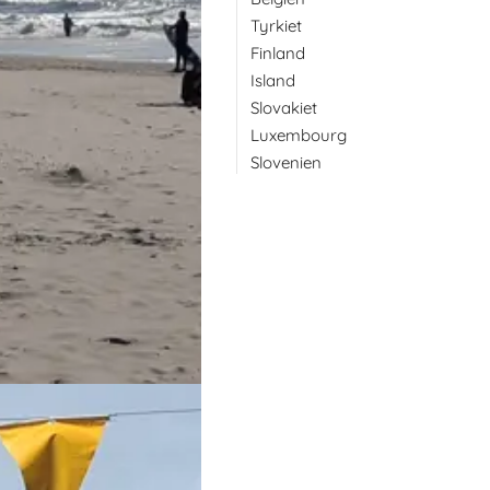
Tyrkiet
Finland
Island
Slovakiet
Luxembourg
Slovenien
om hvilke af årets værtsbyer