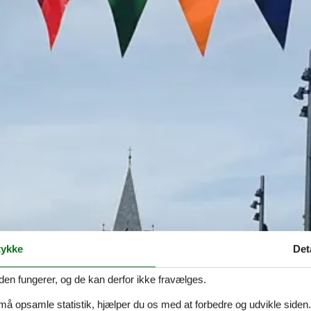
ykke
Det
den fungerer, og de kan derfor ikke fravælges.
 må opsamle statistik, hjælper du os med at forbedre og udvikle siden. I