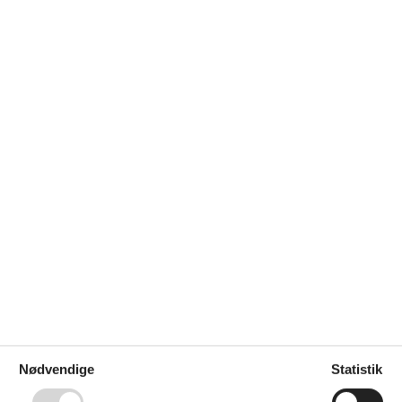
pe af i solen, gå barfodet i det bløde sand og tage en dukkert i det 
iskespecialiteter – her er der noget for enhver smag!
Nødvendige
Statistik