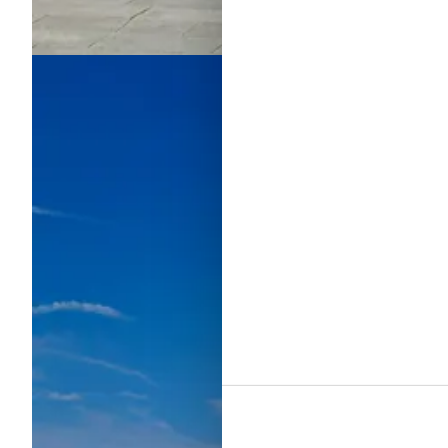
Sommerhuse i Hvidbjerg Strand
Om
Hvidbjerg Strand
På Hvidbjerg Strand kan I mærke den friske brise fra havet, slap
byder på et væld af aktiviteter, spændende oplevelser og lækre f