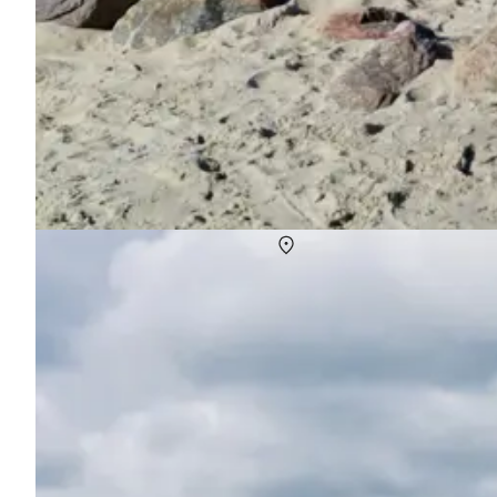
Sommerhuse i Kerteminde
Om
Kerteminde
Oplev en uforglemmelig ferie i Kerteminde – "Haven ved havet" – 