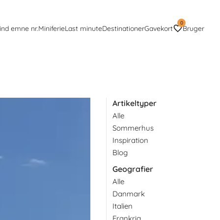
0
ind emne nr.
Miniferie
Last minute
Destinationer
Gavekort
Bruger
Artikeltyper
Alle
sker oplevelser i naturen. Og
ud i. Det kræver ikke
Sommerhus
Inspiration
Blog
Geografier
Alle
Danmark
Italien
Frankrig