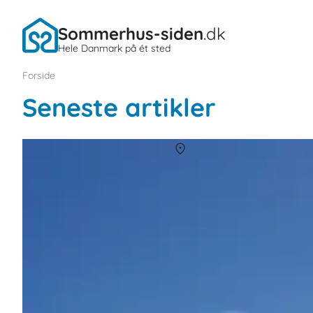
Sommerhus-siden
.dk
Hele Danmark på ét sted
Forside
Seneste artikler
Kitesurfing ved Vestkysten
Om
Vestjylland
Der er noget særligt ved Vestkysten. Det rå hav, de brede strande 
hvis du har lyst til at prøve noget nyt på din næste sommerhusfe
erfaring - kun mod på at grine, lære og få pulsen op.