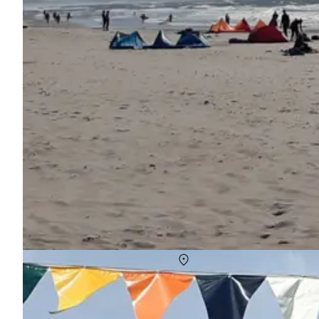
Gør Royal Run 2026 til en afslappende pinsefer
Om
Danmark
Royal Run 2026 giver dig ikke kun en god løbetur - det er også 
der ligger tæt på dejlige sommerhusområder, og få inspiration ti