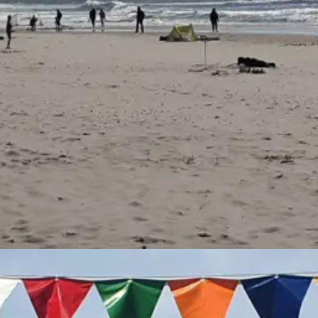
ie
en oplagt chance for en hyggelig miniferie i et sommerhus. Læs mere 
l den perfekte kombination af motion og afslapning.