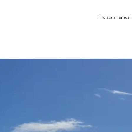
Find sommerhus
F
og den konstante brise gør området til et lille paradis for dig, der el
rie, er kitesurfing et af de mest spændende eventyr, du kan kaste dig 