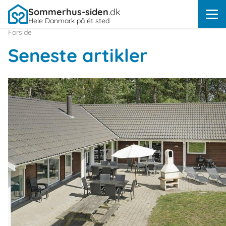
Sommerhus-siden
.dk
Hele Danmark på ét sted
Forside
Seneste artikler
Om
Rødby