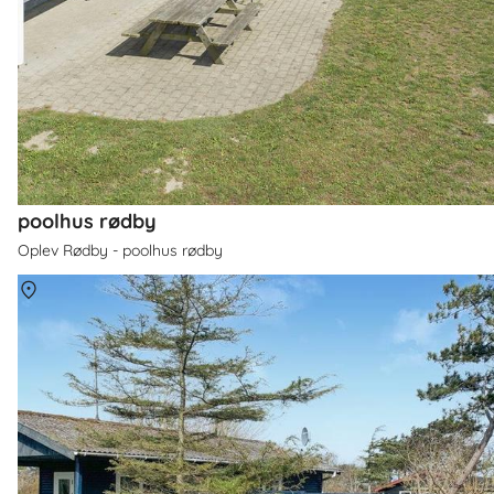
poolhus rødby
Oplev Rødby - poolhus rødby
Om
Sjællands Odde