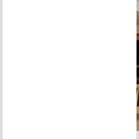
Om
Århus Bugt
poolhuse ved århus