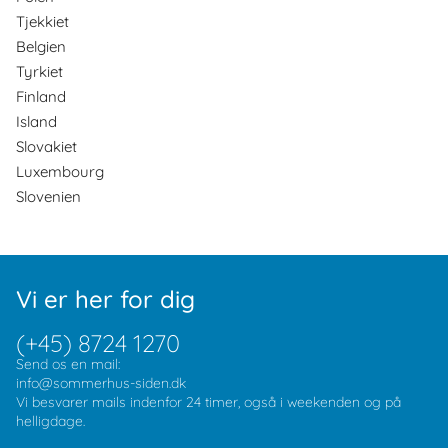
Tjekkiet
Belgien
Tyrkiet
Finland
Island
Slovakiet
Luxembourg
Slovenien
Vi er her for dig
(+45) 8724 1270
Send os en mail:
info@sommerhus-siden.dk
Vi besvarer mails indenfor 24 timer, også i weekenden og på
helligdage.