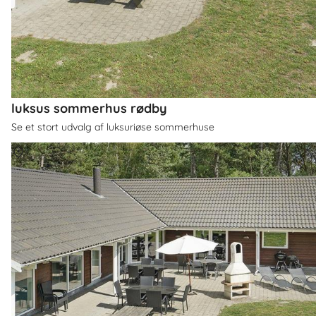
luksus sommerhus rødby
Se et stort udvalg af luksuriøse sommerhuse
Om
Rødby