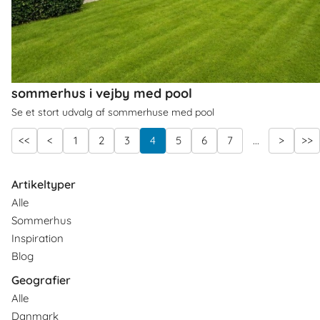
sommerhus i vejby med pool
Se et stort udvalg af sommerhuse med pool
<<
<
1
2
3
4
5
6
7
...
>
>>
Artikeltyper
Alle
Sommerhus
Inspiration
Blog
Geografier
Alle
Danmark