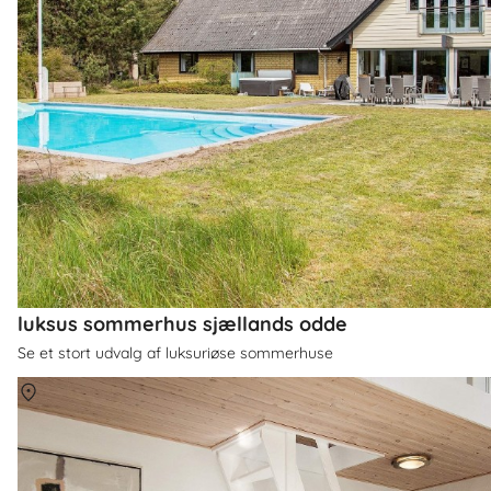
luksus sommerhus sjællands odde
Se et stort udvalg af luksuriøse sommerhuse
Om
Århus Bugt