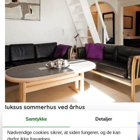
luksus sommerhus ved århus
Se et stort udvalg af luksuriøse sommerhuse
Samtykke
Detaljer
Om
Århus Bugt
Nødvendige cookies sikrer, at siden fungerer, og de kan
derfor ikke fravælges.