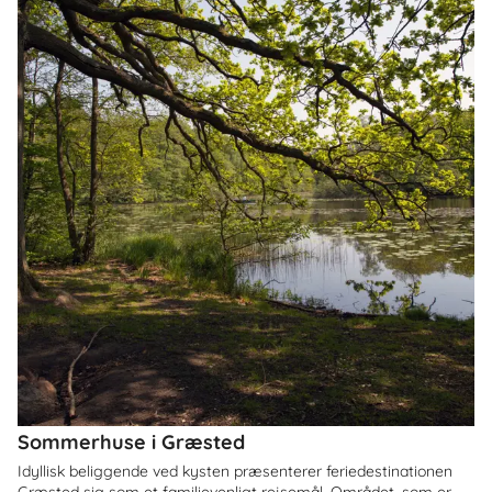
Sommerhuse i Græsted
Idyllisk beliggende ved kysten præsenterer feriedestinationen
Græsted sig som et familievenligt rejsemål. Området, som er