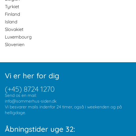
Tyrkiet
Finland
Island
Slovakiet
Luxembourg
Slovenien
Vi er her for dig
(+45) 8724 1270
Send os en mail:
info@sommerhus-siden.dk
Vi besvarer mails indenfor 24 timer, også i weekenden og på
helligdage.
Åbningstider uge 32: