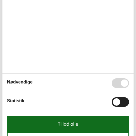
Nødvendige
Statistik
Sommerhuse ved Klintholm Havn
Klintholm Havn er det sommerhusområde der ligger tættest på
Møns Klint. Få hele den spændende historie om natur og dyreliv
på GeoCenter Møns Klint, og besøg Liselund Slotspark hvor ”Den
hvide Dame” af og til svæver over plænerne.