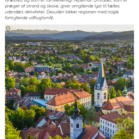
præget af strand og skove, giver omgående lyst til fælles
udendørs aktiviteter. Desuden lokker regionen med nogle
fortryllende udflugtsmål.
Om
Slovenien