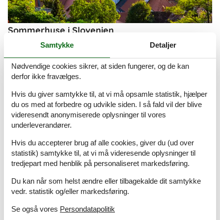
Sommerhuse i Slovenien
Slovenien er landet for alle, der kan lide at være aktiv og gå på
Samtykke
Detaljer
opdagelse. Et frodigt og grønt land med et meget afvekslende
landskab lige fra badestrande til bjerge, store skove og
Nødvendige cookies sikrer, at siden fungerer, og de kan
vinmarker. Besøg de underjordiske grotter, hvor hulebjørnene
derfor ikke fravælges.
boede, og lad jer betage af smukke kirker og slotte.
Hvis du giver samtykke til, at vi må opsamle statistik, hjælper
Om
Oslo
du os med at forbedre og udvikle siden. I så fald vil der blive
videresendt anonymiserede oplysninger til vores
underleverandører.
Hvis du accepterer brug af alle cookies, giver du (ud over
statistik) samtykke til, at vi må videresende oplysninger til
tredjepart med henblik på personaliseret markedsføring.
Du kan når som helst ændre eller tilbagekalde dit samtykke
vedr. statistik og/eller markedsføring.
Se også vores
Persondatapolitik