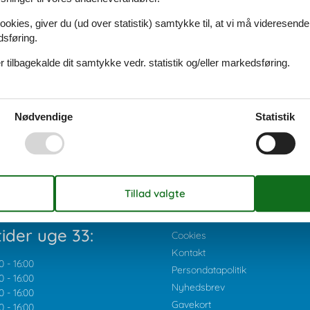
ookies, giver du (ud over statistik) samtykke til, at vi må videresende
dsføring.
 tilbagekalde dit samtykke vedr. statistik og/eller markedsføring.
Nødvendige
Statistik
ider uge 33:
Cookies
Kontakt
0
-
16:00
Persondatapolitik
0
-
16:00
Nyhedsbrev
0
-
16:00
Gavekort
0
-
16:00