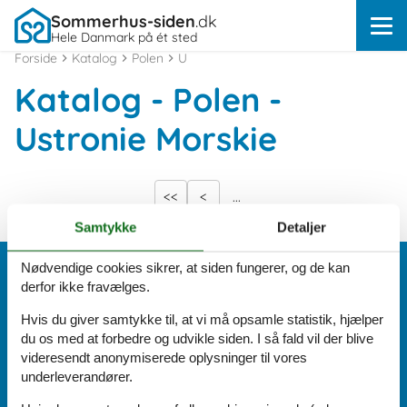
Sommerhus-siden
.dk
Hele Danmark på ét sted
Forside
Katalog
Polen
U
Katalog - Polen -
Ustronie Morskie
<<
<
...
Samtykke
Detaljer
Nødvendige cookies sikrer, at siden fungerer, og de kan
Vi er her for dig
derfor ikke fravælges.
(+45) 8724 1270
Hvis du giver samtykke til, at vi må opsamle statistik, hjælper
du os med at forbedre og udvikle siden. I så fald vil der blive
Send os en mail:
videresendt anonymiserede oplysninger til vores
info@sommerhus-siden.dk
Vi besvarer mails indenfor 24 timer, også i weekenden og på
underleverandører.
helligdage.