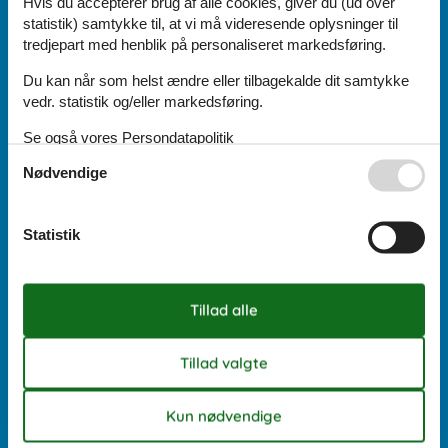
Hvis du accepterer brug af alle cookies, giver du (ud over
statistik) samtykke til, at vi må videresende oplysninger til
Åbningstider uge 33:
tredjepart med henblik på personaliseret markedsføring.
Mandag:
10:00
-
16:00
Du kan når som helst ændre eller tilbagekalde dit samtykke
Tirsdag:
10:00
-
16:00
vedr. statistik og/eller markedsføring.
Onsdag:
10:00
-
16:00
Se også vores
Persondatapolitik
Torsdag:
10:00
-
16:00
Fredag:
10:00
-
16:00
Nødvendige
Lørdag:
Lukket
Søndag:
Lukket
Statistik
Cookies
Kontakt
Persondatapolitik
Nyhedsbrev
Gavekort
FAQ
Om os
Tilbud og rabatter