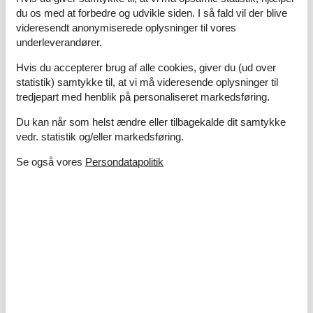
du os med at forbedre og udvikle siden. I så fald vil der blive
videresendt anonymiserede oplysninger til vores
underleverandører.
Hvis du accepterer brug af alle cookies, giver du (ud over
statistik) samtykke til, at vi må videresende oplysninger til
tredjepart med henblik på personaliseret markedsføring.
Du kan når som helst ændre eller tilbagekalde dit samtykke
vedr. statistik og/eller markedsføring.
Se også vores
Persondatapolitik
Sommerhuse i Krakow
Middelalderbyen Krakow ofte betegnes som den smukkeste
storby i det østlige Europa. Markedspladsen og Wawel slottet,
der troner over byen huser bl.a. det kongelige slot og domkirken
er blandt de største attraktioner.
Om
Polen