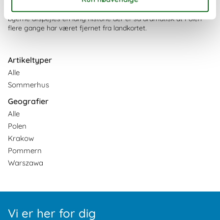
skove og bjerge giver mulighed for alle former for aktiv ferie. I
byerne afspejles en lang historie der er så dramatisk at Polen
flere gange har været fjernet fra landkortet.
Artikeltyper
Alle
Sommerhus
Geografier
Alle
Polen
Krakow
Pommern
Warszawa
Vi er her for dig