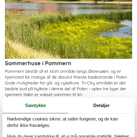
Sommerhuse i Pommern
Pommern består af et stort område langs Østersøen, og er
hjemsted for mange af de absolut fineste badestrande i Polen.
Gode muligheder for gå- og cykelture. Tri-City området er det
bedste bud på byferie i denne del af Polen - oplev tre byer der
igennem tiden er vokset sammen til én.
Om
Krakow
Samtykke
Detaljer
Nødvendige cookies sikrer, at siden fungerer, og de kan
derfor ikke fravælges.
Hvis du giver samtykke til, at vi må opsamle statistik, hjælper