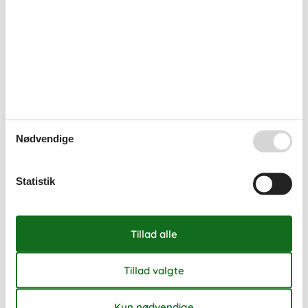
Nødvendige
Statistik
Sommerhuse i Polen
Polen er et rejsemål som ofte bliver overset, helt uden grund.
Strandene langs Østersøen er sublime badesteder mens søer,