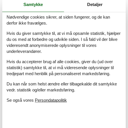
Samtykke
Detaljer
Mandø kåret som Årets Ø 2026 – en helt særlig
Nødvendige cookies sikrer, at siden fungerer, og de kan
dansk perle
derfor ikke fravælges.
Mandø er netop kåret som Årets Ø 2026 – og det er ikke uden
grund. Den lille vadehavsø imponerer med stærkt fællesskab,
Hvis du giver samtykke til, at vi må opsamle statistik, hjælper
smuk natur og en helt særlig ro, som gør den til et oplagt
du os med at forbedre og udvikle siden. I så fald vil der blive
feriemål for både familier og par
videresendt anonymiserede oplysninger til vores
underleverandører.
Om
Danmark
Hvis du accepterer brug af alle cookies, giver du (ud over
statistik) samtykke til, at vi må videresende oplysninger til
tredjepart med henblik på personaliseret markedsføring.
Du kan når som helst ændre eller tilbagekalde dit samtykke
vedr. statistik og/eller markedsføring.
Se også vores
Persondatapolitik