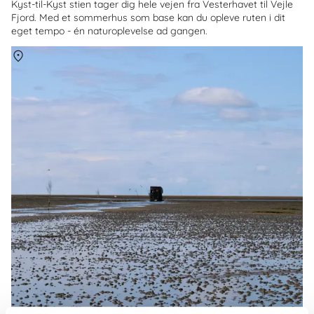
Kyst-til-Kyst stien tager dig hele vejen fra Vesterhavet til Vejle
Fjord. Med et sommerhus som base kan du opleve ruten i dit
eget tempo - én naturoplevelse ad gangen.
Om
Mandø