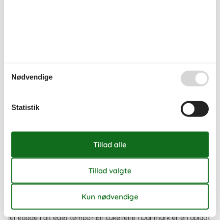
Nødvendige
Statistik
© VisitDanmark, Michael Fiukowski and Sarah Moritz
Cykelferie i Danmark – de smukkeste ruter og
oplevelser undervejs
Drømmer I om frisk luft, naturskønne landskaber og aktive
feriedage i dit eget tempo? En cykelferie i Danmark er en oplagt