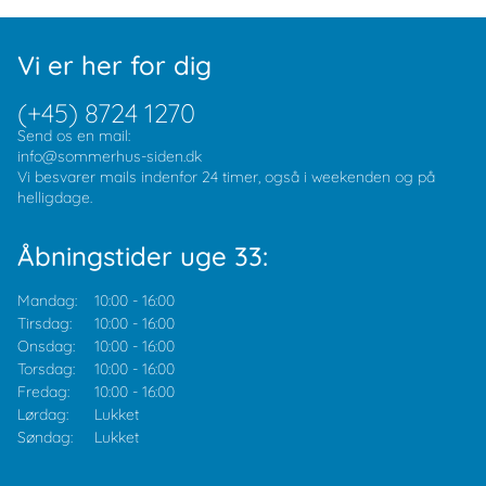
Vi er her for dig
(+45) 8724 1270
Send os en mail:
info@sommerhus-siden.dk
Vi besvarer mails indenfor 24 timer, også i weekenden og på
helligdage.
Åbningstider uge 33:
Mandag:
10:00
-
16:00
Tirsdag:
10:00
-
16:00
Onsdag:
10:00
-
16:00
Torsdag:
10:00
-
16:00
Fredag:
10:00
-
16:00
Lørdag:
Lukket
Søndag:
Lukket