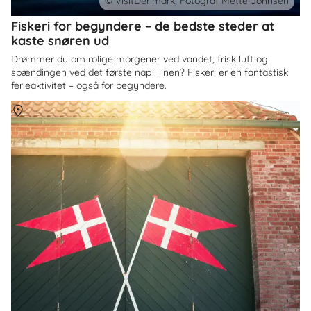
© VisitDenmark, Fotograf Mette Johnsen
Fiskeri for begyndere – de bedste steder at
kaste snøren ud
Drømmer du om rolige morgener ved vandet, frisk luft og
spændingen ved det første nap i linen? Fiskeri er en fantastisk
ferieaktivitet – også for begyndere.
Om
Danmark