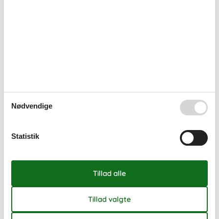
Nødvendige
Statistik
Sommerhuse på Ærø
Ærø er en af de dejlige ferieperler der findes i det idylliske
Sydfynske Øhav. Der afgår færger til Ærø fra Fåborg, Svendborg