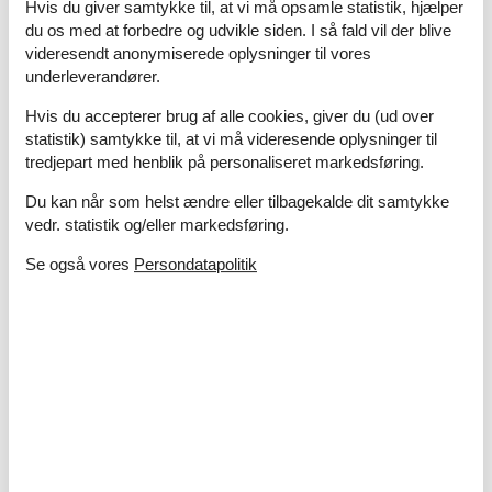
Hvis du giver samtykke til, at vi må opsamle statistik, hjælper
du os med at forbedre og udvikle siden. I så fald vil der blive
videresendt anonymiserede oplysninger til vores
underleverandører.
Hvis du accepterer brug af alle cookies, giver du (ud over
statistik) samtykke til, at vi må videresende oplysninger til
tredjepart med henblik på personaliseret markedsføring.
Du kan når som helst ændre eller tilbagekalde dit samtykke
vedr. statistik og/eller markedsføring.
Se også vores
Persondatapolitik
Sommerhuse i Søby
Søby er et mindre og meget fredeligt sommerhusområde på
den vestlige del af Ærø, kun få kilometer fra den smukt
beliggende Ærø Golf Klub. Der er fine strande i området.
Omgivelserne er idylliske, og perfekte til gåture.
Om
Ærø