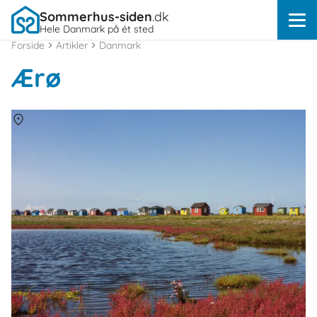
Sommerhus-siden
.dk
Hele Danmark på ét sted
Forside
Artikler
Danmark
Ærø
Om
Ærøskøbing