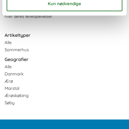
og også fra Fynshav på Als. Vel fremme finder I charmerende
byer, flot natur og tre dejlige sommerhusområder, der byder på
hver deres ferieoplevelser.
Artikeltyper
Alle
Sommerhus
Geografier
Alle
Danmark
Ærø
Marstal
Ærøskøbing
Søby