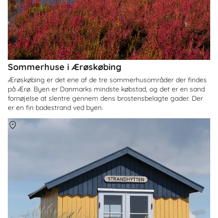
Sommerhuse i Ærøskøbing
Ærøskøbing er det ene af de tre sommerhusområder der findes
på Ærø. Byen er Danmarks mindste købstad, og det er en sand
fornøjelse at slentre gennem dens brostensbelagte gader. Der
er en fin badestrand ved byen.
Om
Marstal